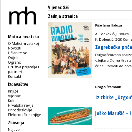
Vijenac 836
Zadnja stranica
Piše Jana Haluza
A. Tonković, J. Houra, I
Matica hrvatska
K. Dolenčić, ZGK Kome
O Matici hrvatskoj
Zagrebačka priča
Novosti
Učlanite se
Dugoočekivana praizve
Odjeli
ožujka u Domu Hrvatske
Ogranci
će se i izvoditi do ot
Društva prijatelja i
partneri
Kontakt
Izdavaštvo
Drago Štambuk
Knjige
Vijenac
Iz zbirke „Uzgon
Kolo
Hrvatska revija
Prirodoslovlje
Joško Marušić – 
Elektroničke knjige
Zbivanja
Najave