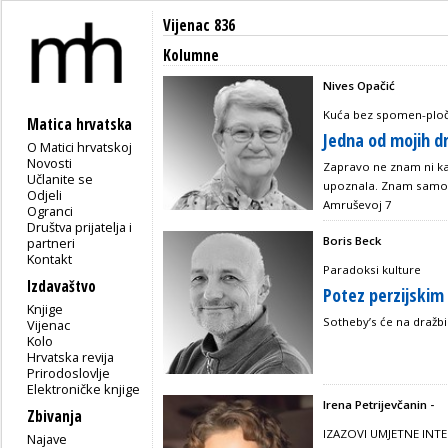
Vijenac 836
Kolumne
Nives Opačić
Kuća bez spomen-plo
Matica hrvatska
Jedna od mojih d
O Matici hrvatskoj
Novosti
Zapravo ne znam ni ka
Učlanite se
upoznala. Znam samo d
Odjeli
Amruševoj 7
Ogranci
Društva prijatelja i
Boris Beck
partneri
Kontakt
Paradoksi kulture
Izdavaštvo
Potez perzijskim
Knjige
Sotheby’s će na dražbi
Vijenac
Kolo
Hrvatska revija
Prirodoslovlje
Elektroničke knjige
Irena Petrijevčanin -
Zbivanja
IZAZOVI UMJETNE INTE
Najave