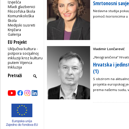
Izvješća
Smrtonosni savje
Mladi glazbenici
Filozofska škola
Nedavna studija pokaz
Komunikološka
pomoći korisnicima u p
škola
Medijski susreti
Knjižara
Galerija
EU Projekt
Uključiva kultura -
Vladimir Lončarević
potpora socijalnoj
„Neograničena“ Hrvat
inkluziji kroz kulturu
putem Vijenca
Hrvatska i jedins
Inkluzija
(1)
S obzirom na aktualno
projekta europskog je
prema našemu sudu, vi