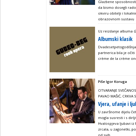
Glazbene sposobnosti 
da bismo dosegli rados
okviru obitelji i lokal
obrazovnom sustavu
Uz reizdanje albuma
G
Albumski klasik
Dvadesetpetogodišnja 
partnerica bila je očiti
crème de la crème on
Piše Igor Koruga
OTVARANJE SVEČANO
PAVAO MAŠIĆ, CRKVA S
Vjera, ufanje i lj
U završnome dijelu če
mogla susresti i s dirl
Hvalospjeva ljubavi iz
zrcala, u zagonetki, po
od svih