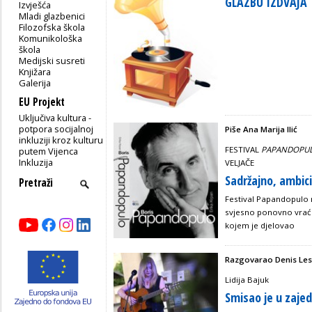
GLAZBU IZDVAJA
Izvješća
Mladi glazbenici
Filozofska škola
Komunikološka
škola
Medijski susreti
Knjižara
Galerija
EU Projekt
Uključiva kultura -
potpora socijalnoj
Piše Ana Marija Ilić
inkluziji kroz kulturu
FESTIVAL
PAPANDOPU
putem Vijenca
Inkluzija
VELJAČE
Sadržajno, ambici
Festival Papandopulo n
svjesno ponovno vrać
kojem je djelovao
Razgovarao Denis Le
Lidija Bajuk
Smisao je u zajedn