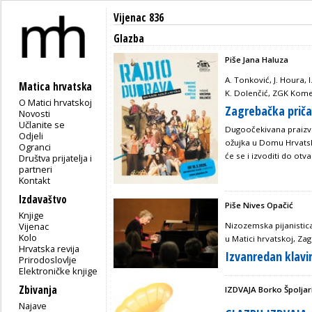
Vijenac 836
Glazba
Piše Jana Haluza
A. Tonković, J. Houra, I
Matica hrvatska
K. Dolenčić, ZGK Kome
O Matici hrvatskoj
Zagrebačka priča
Novosti
Učlanite se
Dugoočekivana praizve
Odjeli
ožujka u Domu Hrvatske
Ogranci
će se i izvoditi do ot
Društva prijatelja i
partneri
Kontakt
Izdavaštvo
Piše Nives Opačić
Knjige
Nizozemska pijanistica
Vijenac
Kolo
u Matici hrvatskoj, Zag
Hrvatska revija
Izvanredan klavir
Prirodoslovlje
Elektroničke knjige
Zbivanja
IZDVAJA Borko Špoljar
Najave