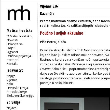
Vijenac 836
Kazalište
Prema motivima drame
Pravdaši
Jeana Raci
red. Nikolina Do, Kazalište slijepih i slabovid
Matica hrvatska
Poučno i uvijek aktualno
O Matici hrvatskoj
Novosti
Piše Petra Jelača
Učlanite se
Odjeli
Kazalište slijepih i slabovidnih Novi život preds
Ogranci
koja se bavi ljudskim odnosima i sporovima.
Svi
Društva prijatelja i
Racinea u kojoj se na komičan način uprizoruju 
partneri
Kontakt
imovine i nasljedstva. Racine je svoju jedinu 
Osama.
Kako piše u popratnom tekstu redateljic
Izdavaštvo
da je sve što vidimo zapravo istinito, koliko god 
Knjige
se stoga postupno pretvara u nelagodno prepoznav
Vijenac
postoje u našoj blizini“.
Kolo
Hrvatska revija
Prirodoslovlje
Elektroničke knjige
Zbivanja
Najave