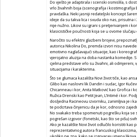
Do vješto je adaptirala i scenski osmislila, s do
vrlo živahnih boja (scenografija i kostimografija E
pravdaška. Neki jasniji redateljski koncept šar
ideje da su takva lica i svuda oko nas, prisutna i 
nije nužno. Likovi su igrani s pretjerivanjem i k
klasicističke poučnosti koja se u ovome slučaju
Naročito su efektni glazbeni brojevi, prepoznatl
autorica Nikolina Do, premda izvori nisu naveden
emotivno naglašavajući situacije, kao i koreograf
vjerojatno aluzija na doba nastanka komedije. S
cjelina predstave vrlo su živahni, ali odmjereni,
situacijama i karakterima.
Što se glumaca kazališta Novi život tiče, kao ansam
Glibo kao naslovni lik Dandin i sudac, Igor Kučev
Chicanneau i kor, Anita Matković kao Grofica i ko
Ružica Drenski kao Petit Jean, L’Intimé i kor. Podj
dosljedna Racineovu izvorniku, zanimljiva je i ka
te podcrtava činjenicu da je kor, odnosno zajedn
No svakako treba spomenuti pogrešku koja se st
pogrešan izgovor (fonetski, kao što se pišu) sv
Ako je kazalište Novi život odlučilo koristiti kao
reprezentativnog autora francuskog klasicizma, o
ukoliko ne zna, kako se izgovaraju imena likova