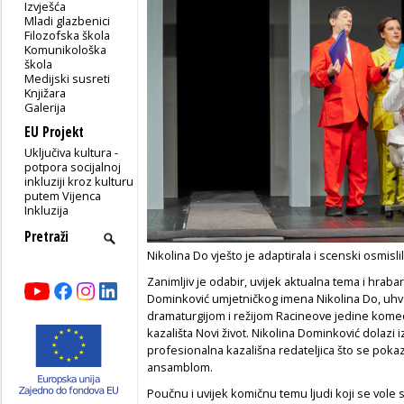
Izvješća
Mladi glazbenici
Filozofska škola
Komunikološka
škola
Medijski susreti
Knjižara
Galerija
EU Projekt
Uključiva kultura -
potpora socijalnoj
inkluziji kroz kulturu
putem Vijenca
Inkluzija
Nikolina Do vješto je adaptirala i scenski osmis
Zanimljiv je odabir, uvijek aktualna tema i hrab
Dominković umjetničkog imena Nikolina Do, uhvat
dramaturgijom i režijom Racineove jedine kome
kazališta Novi život. Nikolina Dominković dolazi iz s
profesionalna kazališna redateljica što se poka
ansamblom.
Poučnu i uvijek komičnu temu ljudi koji se vole s