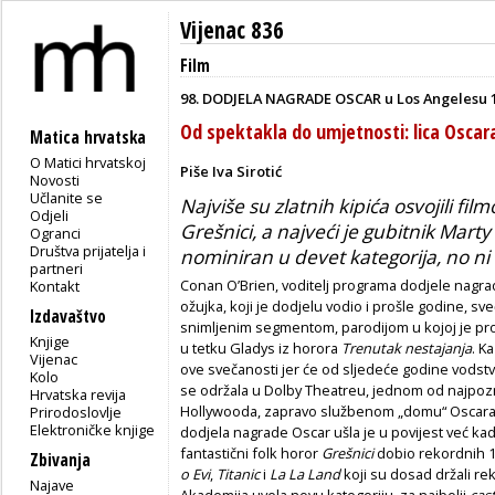
Vijenac 836
Film
98. DODJELA NAGRADE OSCAR u Los Angelesu 
Od spektakla do umjetnosti: lica Oscar
Matica hrvatska
O Matici hrvatskoj
Piše Iva Sirotić
Novosti
Učlanite se
Najviše su zlatnih kipića osvojili fi
Odjeli
Grešnici, a najveći je gubitnik Marty 
Ogranci
Društva prijatelja i
nominiran u devet kategorija, no ni 
partneri
Conan O’Brien, voditelj programa dodjele nagrad
Kontakt
ožujka, koji je dodjelu vodio i prošle godine, s
Izdavaštvo
snimljenim segmentom, parodijom u kojoj je pro
Knjige
u tetku Gladys iz horora
Trenutak nestajanja
. K
Vijenac
ove svečanosti jer će od sljedeće godine vods
Kolo
se održala u Dolby Theatreu, jednom od najpozn
Hrvatska revija
Hollywooda, zapravo službenom „domu“ Oscara 
Prirodoslovlje
Elektroničke knjige
dodjela nagrade Oscar ušla je u povijest već kada
fantastični folk horor
Grešnici
dobio rekordnih 16
Zbivanja
o Evi
,
Titanic
i
La La Land
koji su dosad držali re
Najave
Akademija uvela novu kategoriju, za najbolji
cas