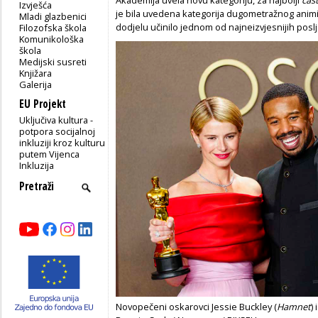
Izvješća
je bila uvedena kategorija dugometražnog anim
Mladi glazbenici
dodjelu učinilo jednom od najneizvjesnijih posl
Filozofska škola
Komunikološka
škola
Medijski susreti
Knjižara
Galerija
EU Projekt
Uključiva kultura -
potpora socijalnoj
inkluziji kroz kulturu
putem Vijenca
Inkluzija
Novopečeni oskarovci Jessie Buckley (
Hamnet
)