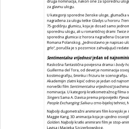
druga nominacija, nakon one za sporednu ulog
za glavnu ulogu.
U kategoriji sporedne ženske uloge, glumačka
nagrađena za ulogu tetke Gladys u hororu
Tren
75-godišnju glumicu, koja je dosad samo jednom
sporednu ulogu, ali u romantičnoj drami
Twice i
sporedna glumica iz horora nagrađena Oscaro
Romana Polanskog. „Jednostavno je napisao ulog
grlo“, poručila je s pozornice zahvaljujući redat
Sentimentalna vrijednost
jedan od najnominir
Raskošna fantastična povijesna drama i
body ho
Guillerma del Tora, od devet je nominacija osvojio
kostimografiju, šminku i frizuru te scenografiju. 
Akademijin zlatni kipić odnio je jedan od najnomi
norveški film
Sentimentalna vrijednost
Joachima 
nominacija. U kategoriji kratkometražnog filma
Singers
Sama A. Davisa prema pripovijetki
Pjevač
People Exchanging Saliva
u crno-bijeloj tehnici,
Najbolji dugometražni animirani film korejski je
Maggie Kang, 3D animacija koja je ujedno osvoji
Golden.
Najbolji kratki animirani film je stop-ani
Lavisa i Macieka Szczerbowskog
.