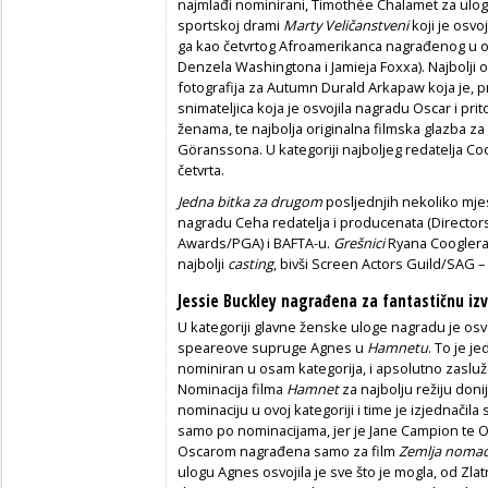
najmlađi nominirani, Timothée Chalamet za ulo
sportskoj drami
Marty Veličanstveni
koji je osvoj
ga kao četvrtog Afroamerikanca nagrađenog u ovo
Denzela Washingtona i Jamieja Foxxa). Najbolji or
fotografija za Autumn Durald Arkapaw koja je, p
snimateljica koja je osvojila nagradu Oscar i pri
ženama, te najbolja originalna filmska glazba z
Göranssona. U kategoriji najboljeg redatelja Co
četvrta.
Jedna bitka za drugom
posljednjih nekoliko mjese
nagradu Ceha redatelja i producenata (Directo
Awards/PGA) i BAFTA-u.
Grešnici
Ryana Cooglera
najbolji
casting
, bivši Screen Actors Guild/SAG 
Jessie Buckley nagrađena za fantastičnu i
U kategoriji glavne ženske uloge nagradu je osv
speareove supruge Agnes u
Hamnetu
. To je j
nominiran u osam kategorija, i apsolutno zasluž
Nominacija filma
Hamnet
za najbolju režiju don
nominaciju u ovoj kategoriji i time je izjednačila 
samo po nominacijama, jer je Jane Campion te Os
Oscarom nagrađena samo za film
Zemlja noma
ulogu Agnes osvojila je sve što je mogla, od Zla