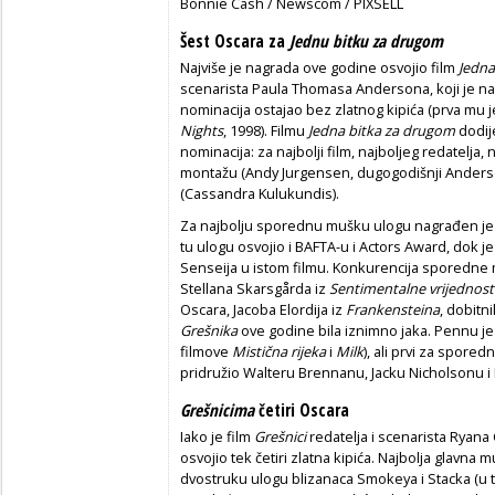
Bonnie Cash / Newscom / PIXSELL
Šest Oscara za
Jednu bitku za drugom
Najviše je nagrada ove godine osvojio film
Jedna
scenarista Paula Thomasa Andersona, koji je n
nominacija ostajao bez zlatnog kipića (prva mu je
Nights
, 1998). Filmu
Jedna bitka za drugom
dodij
nominacija: za najbolji film, najboljeg redatelja, 
montažu (Andy Jurgensen, dugogodišnji Anderso
(Cassandra Kulukundis).
Za najbolju sporednu mušku ulogu nagrađen je 
tu ulogu osvojio i BAFTA-u i Actors Award, dok je
Senseija u istom filmu. Konkurencija sporedne m
Stellana Skarsgårda iz
Sentimentalne vrijednost
Oscara, Jacoba Elordija iz
Frankensteina
, dobitn
Grešnika
ove godine bila iznimno jaka. Pennu je
filmove
Mistična rijeka
i
Milk
), ali prvi za spored
pridružio Walteru Brennanu, Jacku Nicholsonu i
Grešnicima
četiri Oscara
Iako je film
Grešnici
redatelja i scenarista Ryana
osvojio tek četiri zlatna kipića. Najbolja glavna
dvostruku ulogu blizanaca Smokeya i Stacka (u toj