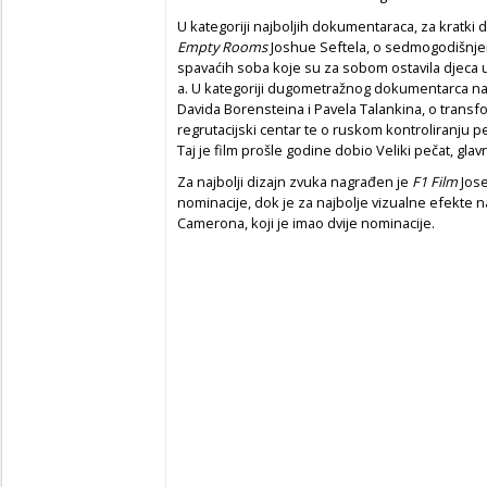
U kategoriji najboljih dokumentaraca, za kratki
Empty Rooms
Joshue Seftela, o sedmogodišnje
spavaćih soba koje su za sobom ostavila djeca 
a. U kategoriji dugometražnog dokumentarca n
Davida Borensteina i Pavela Talankina, o trans
regrutacijski centar te o ruskom kontroliranju pe
Taj je film prošle godine dobio Veliki pečat, gl
Za najbolji dizajn zvuka nagrađen je
F1 Film
Jose
nominacije, dok je za najbolje vizualne efekte
Camerona, koji je imao dvije nominacije.