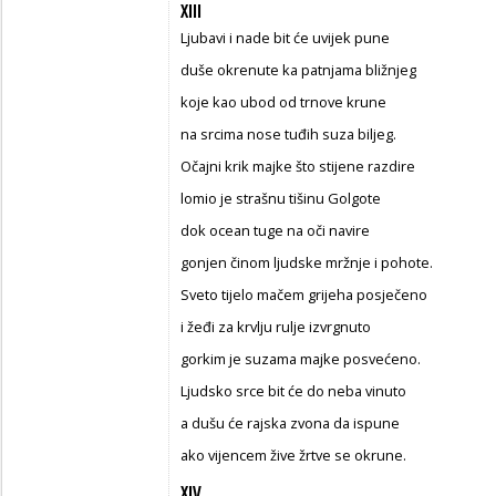
XIII
Ljubavi i nade bit će uvijek pune
duše okrenute ka patnjama bližnjeg
koje kao ubod od trnove krune
na srcima nose tuđih suza biljeg.
Očajni krik majke što stijene razdire
lomio je strašnu tišinu Golgote
dok ocean tuge na oči navire
gonjen činom ljudske mržnje i pohote.
Sveto tijelo mačem grijeha posječeno
i žeđi za krvlju rulje izvrgnuto
gorkim je suzama majke posvećeno.
Ljudsko srce bit će do neba vinuto
a dušu će rajska zvona da ispune
ako vijencem žive žrtve se okrune.
XIV