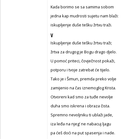
Kada borimo se sa samima sobom
jedna kap mudrosti sujetu nam blaži:
iskupljenje duše tešku žrtvu traži.
V
Iskupljenje duše tešku žrtvu traži;
žrtva za drugog je Bogu drago djelo.
U pomoć priteci, čovječnost pokaži,
potporu i tvoje zatrebat će tijelo.
Tako je i Šimun, premda preko volje
zamijenio na čas iznemoglog Krista.
Otvoreni kad smo za tuđe nevolje
duha smo iskrena i obraza čista.
Spremno nevoljniku ti ublaži jade,
iza leđa na njeg’ ne nabacuj ljagu
pa ćeš doći na put spasenja i nade.