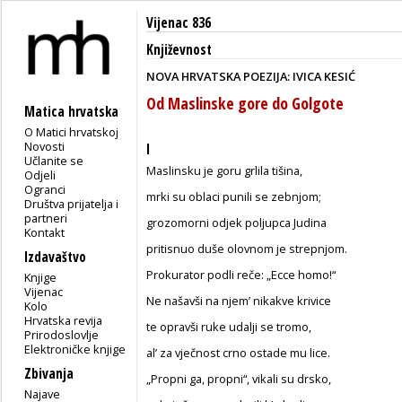
Vijenac 836
Književnost
NOVA HRVATSKA POEZIJA: IVICA KESIĆ
Od Maslinske gore do Golgote
Matica hrvatska
O Matici hrvatskoj
Novosti
I
Učlanite se
Maslinsku je goru grlila tišina,
Odjeli
Ogranci
mrki su oblaci punili se zebnjom;
Društva prijatelja i
partneri
grozomorni odjek poljupca Judina
Kontakt
pritisnuo duše olovnom je strepnjom.
Izdavaštvo
Prokurator podli reče: „Ecce homo!“
Knjige
Vijenac
Ne našavši na njem’ nikakve krivice
Kolo
Hrvatska revija
te opravši ruke udalji se tromo,
Prirodoslovlje
Elektroničke knjige
al’ za vječnost crno ostade mu lice.
Zbivanja
„Propni ga, propni“, vikali su drsko,
Najave