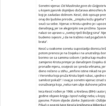
Sonetni vijenac
Od Maslinske gore do Golgote
I
u kojem pjesnik dojmljivo dočarava atmosferu 
koji je zavladao dolinom. Kesić, dok opisuje pre
onaj dio ljudske prirode, „zmijsku kožu grijeha“ 
svući sa sebe. Vijenac o Kristu ujedno je i upozo
današnjeg, jer se alegorijski sve prožima. Spase
nalazi se upravo u „svetoj riječi Božjeg sina“. Nj
budemo svjesni „i da ne tražimo nad pogačom kru
brata“.
Kesić u svakome sonetu supostavlja dionicu križ
potom prenosi je na čovjeka i na unutrašnju bo
borimo se sa samima sobom / jedna kap mudrosti
zamijenio Krista primjer je današnjem čovjeku 
pronađe mjeru, osvijesti se i preda vrlinama, je
divno rečeno u stihu „amfore istine nikad ne pr
i Veronika koja pruža Kristu bijeli rubac, ujedn
samilost pokaži“. I ovaj je sonetni vijenac izna
osnaživanja koja „neka nam ulije duhovne jačine“
Ivica Kesić rođen je 1966. u Kreševu (BIH) i autor 
godine objavio knjigu
Ispod našeg neba
, u kojo
pjesme. Potom slijede zbirke
Svjetionik
i
Odbljes
Pišući o poeziji Ivice Kesića književnica Miljenk