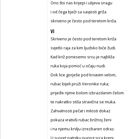
Ono što nas krijepi i ulijeva snagu
i od čega bježi sa savjesti griža
skriveno je često pod teretom križa.
VI
Skriveno je često pod teretom križa
svjetlo raja za kim ljudsko biće žudi.
Kad križ ponesemo srcu je najbliža
ruka koja pomoć u očaju nudi.
Dok lice gorješe pod krvavim velom,
rubac bijeli pruži Veronike ruka;
prijeđe njime bolom izbrazdanim čelom
te nakratko stiša stravična se muka.
Zahvalnosti pečat i milosti dokaz
pokaza vrativši rubac brižnoj ženi
i na njemu krvlju izrezbaren odraz.
U susret patniku punog srca kreni,