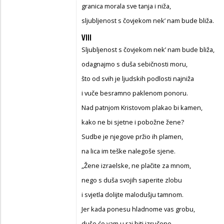
granica morala sve tanja i niža,
sljubljenost s čovjekom nek’ nam bude bliža.
VIII
Sljubljenost s čovjekom nek’ nam bude bliža,
odagnajmo s duša sebičnosti moru,
što od svih je ljudskih podlosti najniža
i vuče besramno paklenom ponoru.
Nad patnjom Kristovom plakao bi kamen,
kako ne bi sjetne i pobožne žene?
Sudbe je njegove pržio ih plamen,
na lica im teške nalegoše sjene.
„Žene izraelske, ne plačite za mnom,
nego s duša svojih saperite zlobu
i svjetla dolijte malodušju tamnom.
Jer kada ponesu hladnome vas grobu,
duše će vam u raj biti izručene,