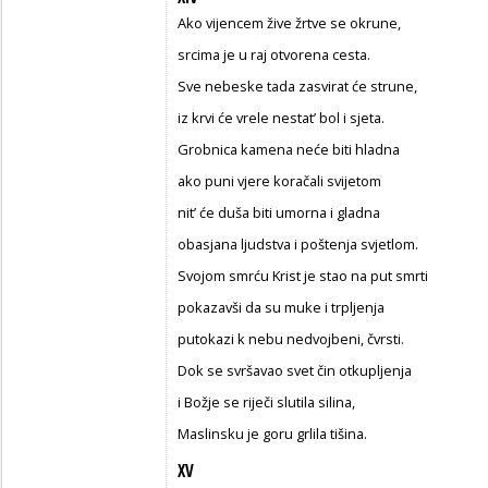
Ako vijencem žive žrtve se okrune,
srcima je u raj otvorena cesta.
Sve nebeske tada zasvirat će strune,
iz krvi će vrele nestat’ bol i sjeta.
Grobnica kamena neće biti hladna
ako puni vjere koračali svijetom
nit’ će duša biti umorna i gladna
obasjana ljudstva i poštenja svjetlom.
Svojom smrću Krist je stao na put smrti
pokazavši da su muke i trpljenja
putokazi k nebu nedvojbeni, čvrsti.
Dok se svršavao svet čin otkupljenja
i Božje se riječi slutila silina,
Maslinsku je goru grlila tišina.
XV