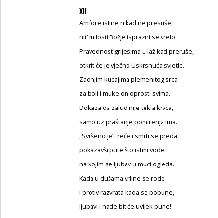
XII
Amfore istine nikad ne presuše,
nit’ milosti Božje isprazni se vrelo.
Pravednost grijesima u laž kad preruše,
otkrit će je vječno Uskrsnuća svjetlo.
Zadnjim kucajima plemenitog srca
za boli i muke on oprosti svima.
Dokaza da zalud nije tekla krvca,
samo uz praštanje pomirenja ima.
„Svršeno je“, reče i smrti se preda,
pokazavši pute što istini vode
na kojim se ljubav u muci ogleda.
Kada u dušama vrline se rode
i protiv razvrata kada se pobune,
ljubavi i nade bit će uvijek pune!