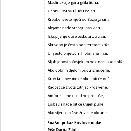
M
aslinsku je goru grlila tišina,
U
tihnuli svi su i ljudi i zvijeri.
K
repke, svete riječi od Božjega sina
A
lejama nade vraćaju nas vjeri.
I
skupljenje duše tešku žrtvu traži,
S
kriveno je često pod teretom križa.
U
mjesto prijetvornih obmana i laži,
S
ljubljenost s čovjekom nek’ nam bude bliža.
A
ko dobrim djelom budu izmučene,
K
ruh Kristove muke okrijepit će duše;
R
adost će života tutnjati kroz vene.
A
mfore istine nikad ne presuše,
Lj
ubavi i nade bit će uvijek pune,
A
ko vijencem žive žrtve se okrune.
Snažan prikaz Kristove muke
Piše Darija Žilić