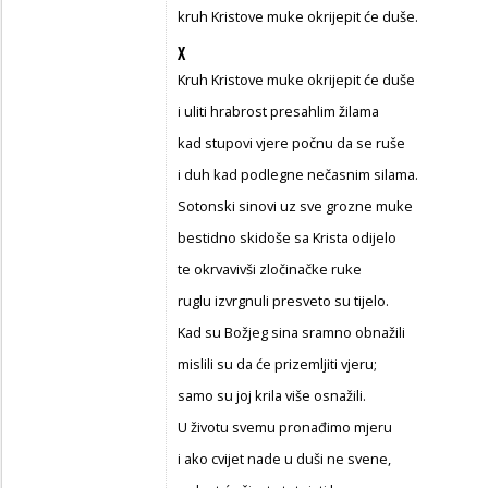
kruh Kristove muke okrijepit će duše.
X
Kruh Kristove muke okrijepit će duše
i uliti hrabrost presahlim žilama
kad stupovi vjere počnu da se ruše
i duh kad podlegne nečasnim silama.
Sotonski sinovi uz sve grozne muke
bestidno skidoše sa Krista odijelo
te okrvavivši zločinačke ruke
ruglu izvrgnuli presveto su tijelo.
Kad su Božjeg sina sramno obnažili
mislili su da će prizemljiti vjeru;
samo su joj krila više osnažili.
U životu svemu pronađimo mjeru
i ako cvijet nade u duši ne svene,