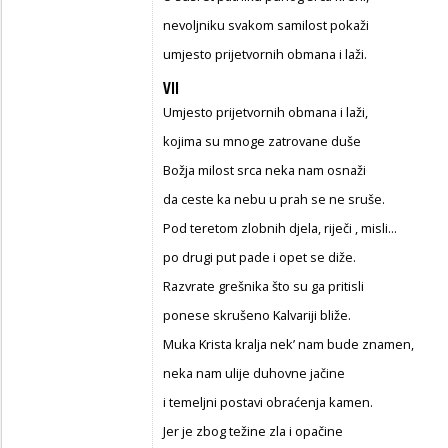
nevoljniku svakom samilost pokaži
umjesto prijetvornih obmana i laži.
VII
Umjesto prijetvornih obmana i laži,
kojima su mnoge zatrovane duše
Božja milost srca neka nam osnaži
da ceste ka nebu u prah se ne sruše.
Pod teretom zlobnih djela, riječi , misli...
po drugi put pade i opet se diže.
Razvrate grešnika što su ga pritisli
ponese skrušeno Kalvariji bliže.
Muka Krista kralja nek’ nam bude znamen,
neka nam ulije duhovne jačine
i temeljni postavi obraćenja kamen.
Jer je zbog težine zla i opačine