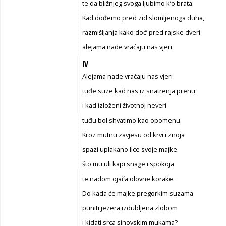
te da bližnjeg svoga ljubimo k’o brata.
Kad dođemo pred zid slomljenoga duha,
razmišljanja kako doć’ pred rajske dveri
alejama nade vraćaju nas vjeri.
IV
Alejama nade vraćaju nas vjeri
tuđe suze kad nas iz snatrenja prenu
i kad izloženi životnoj neveri
tuđu bol shvatimo kao opomenu.
Kroz mutnu zavjesu od krvi i znoja
spazi uplakano lice svoje majke
što mu uli kapi snage i spokoja
te nadom ojača olovne korake.
Do kada će majke pregorkim suzama
puniti jezera izdubljena zlobom
i kidati srca sinovskim mukama?