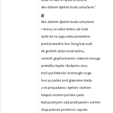
ako dobrim djelom budu izmučene.“
IX
Ako dobrim djelom budu izmučene
i stresu sa sebe težinu zle ćudi,
duše bit će sjaju neba privedene
pred pravedno lice Onog koji sudi.
Ali grešnih duša nositi težinu,
smrtnih grijeha breme i slabosti mnoge,
preteško bijaše i Božjemu sinu;
treći put klekoše iznemogle noge.
Isus je padao pod grijesima stada,
a mi propadamo i tijelom i duhom
lutajući cestom poroka i jada.
Kad pustinjom zala prašnjavom i suhom
oluja pokore prodorno zapuše