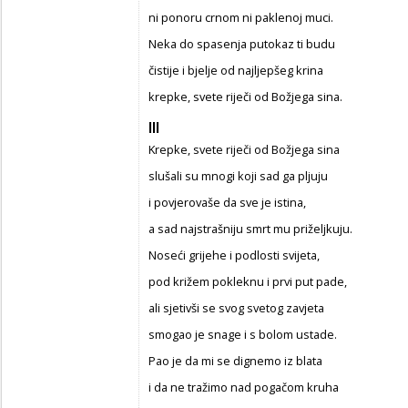
ni ponoru crnom ni paklenoj muci.
Neka do spasenja putokaz ti budu
čistije i bjelje od najljepšeg krina
krepke, svete riječi od Božjega sina.
III
Krepke, svete riječi od Božjega sina
slušali su mnogi koji sad ga pljuju
i povjerovaše da sve je istina,
a sad najstrašniju smrt mu priželjkuju.
Noseći grijehe i podlosti svijeta,
pod križem pokleknu i prvi put pade,
ali sjetivši se svog svetog zavjeta
smogao je snage i s bolom ustade.
Pao je da mi se dignemo iz blata
i da ne tražimo nad pogačom kruha