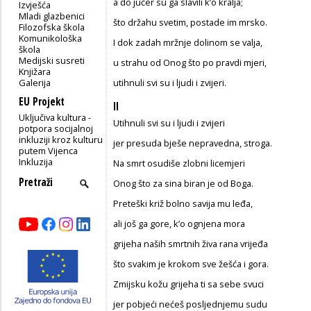
a do jučer su ga slavili k’o kralja;
Izvješća
Mladi glazbenici
što držahu svetim, postade im mrsko.
Filozofska škola
Komunikološka
I dok zadah mržnje dolinom se valja,
škola
Medijski susreti
u strahu od Onog što po pravdi mjeri,
Knjižara
Galerija
utihnuli svi su i ljudi i zvijeri.
EU Projekt
II
Uključiva kultura -
Utihnuli svi su i ljudi i zvijeri
potpora socijalnoj
inkluziji kroz kulturu
jer presuda bješe nepravedna, stroga.
putem Vijenca
Inkluzija
Na smrt osudiše zlobni licemjeri
Onog što za sina biran je od Boga.
Preteški križ bolno savija mu leđa,
ali još ga gore, k’o ognjena mora
grijeha naših smrtnih živa rana vrijeđa
što svakim je krokom sve žešća i gora.
Zmijsku kožu grijeha ti sa sebe svuci
jer pobjeći nećeš posljednjemu sudu