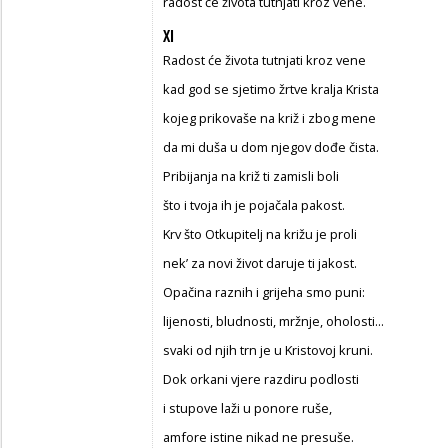
radost će života tutnjati kroz vene.
XI
Radost će života tutnjati kroz vene
kad god se sjetimo žrtve kralja Krista
kojeg prikovaše na križ i zbog mene
da mi duša u dom njegov dođe čista.
Pribijanja na križ ti zamisli boli
što i tvoja ih je pojačala pakost.
Krv što Otkupitelj na križu je proli
nek’ za novi život daruje ti jakost.
Opačina raznih i grijeha smo puni:
lijenosti, bludnosti, mržnje, oholosti...
svaki od njih trn je u Kristovoj kruni.
Dok orkani vjere razdiru podlosti
i stupove laži u ponore ruše,
amfore istine nikad ne presuše.