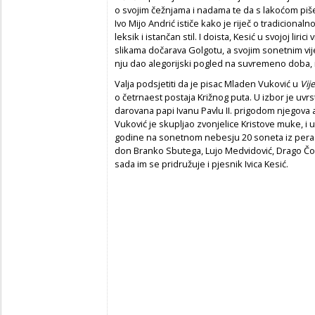
o svojim čežnjama i nadama te da s lakoćom piš
Ivo Mijo Andrić ističe kako je riječ o tradicionaln
leksik i istančan stil. I doista, Kesić u svojoj li
slikama dočarava Golgotu, a svojim sonetnim vi
nju dao alegorijski pogled na suvremeno doba, is
Valja podsjetiti da je pisac Mladen Vuković u
Vij
o četrnaest postaja Križnog puta. U izbor je uvrs
darovana papi Ivanu Pavlu II. prigodom njegova 
Vuković je skupljao zvonjelice Kristove muke, i u
godine na sonetnom nebesju 20 soneta iz pera 1
don Branko Sbutega, Lujo Medvidović, Drago Čondr
sada im se pridružuje i pjesnik Ivica Kesić.