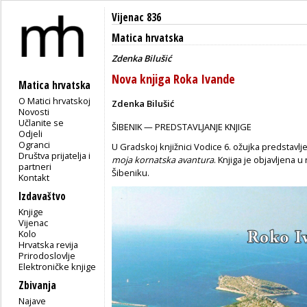
Vijenac 836
Matica hrvatska
Zdenka Bilušić
Nova knjiga Roka Ivande
Matica hrvatska
O Matici hrvatskoj
Zdenka Bilušić
Novosti
Učlanite se
ŠIBENIK — PREDSTAVLJANJE KNJIGE
Odjeli
Ogranci
U Gradskoj knjižnici Vodice 6. ožujka predstavlj
Društva prijatelja i
moja kornatska avantura
. Knjiga je objavljena 
partneri
Šibeniku.
Kontakt
Izdavaštvo
Knjige
Vijenac
Kolo
Hrvatska revija
Prirodoslovlje
Elektroničke knjige
Zbivanja
Najave