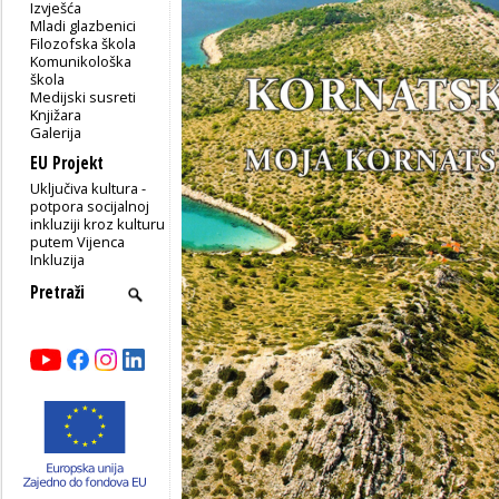
Izvješća
Mladi glazbenici
Filozofska škola
Komunikološka
škola
Medijski susreti
Knjižara
Galerija
EU Projekt
Uključiva kultura -
potpora socijalnoj
inkluziji kroz kulturu
putem Vijenca
Inkluzija