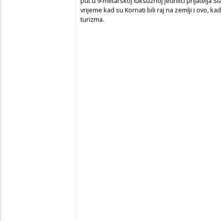
put u 9-metarskoj luksuznoj jedrilici prijatelja 
vrijeme kad su Kornati bili raj na zemlji i ovo, k
turizma.