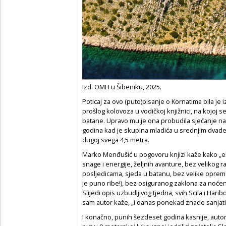
Izd. OMH u Šibeniku, 2025.
Poticaj za ovo (puto)pisanje o Kornatima bila je
prošlog kolovoza u vodičkoj knjižnici, na kojoj
batane. Upravo mu je ona probudila sjećanje na
godina kad je skupina mladića u srednjim dvade
dugoj svega 4,5 metra.
Marko Menđušić u pogovoru knjizi kaže kako „eki
snage i energije, željnih avanture, bez velikog
posljedicama, sjeda u batanu, bez velike opreme 
je puno ribe!), bez osiguranog zaklona za noćenj
Slijedi opis uzbudljivog tjedna, svih Scila i Harib
sam autor kaže, „i danas ponekad znade sanjati 
I konačno, punih šezdeset godina kasnije, autor