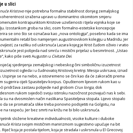
e u slici
nuće Kristovo
nije potrebna formalna stabilnost donjeg zemaljskog
e koherentnost izražena upravo u dominantno okomitom smjeru
menutim kontrapunktom Kristove uzvišenosti i tijela vojnika koje se
ju. Izostankom groba na slici, osim formalno-estetske koncepcije
erira se ono što se označava kao „nova ontologija“, posebno kada se ima
umentalni retabl bio namijenjen augustinovskom kolegiju u Madridu. Jer
ovijesti
,
za razliku od uskrsnuća Lazara kojeg je Krist čudom oživio i vratio
uskrsnuće jest pobjeda nad smrću i mistični prijelaz u besmrtnost. „Ustao
e“, kako piše sveti Augustin u
Civitate Dei
.
sjećaj sjedinjenja zemaljskog i nebeskog čini simboličnu izuzetnost
 izuzetnost ogleda i u čudnovatoj Kristovoj kretnji. Mesija uskrsava, iznad
ka. Uspinje se na nebo, a istovremeno se čini kao da će zakoračiti prema
m sugerira cijeli Spasiteljev korpus. Opuštenom lijevom rukom kao u
oći pridržava zastavu pobjede nad grobom
Crux longa
, dok
esnom rukom svjedoči svoju istinsku nazočnost pozivajući nas k sebi.
da su na dvosmislen način naslikana Spasiteljeva stopala. Lijevo stopalo
o da se promatrača slike treba ponovno podsjetiti na Golgotu, na
je na raspeću. Jer bez smrti na križu ne bi bilo uskrsnuća.
mjetnik složene kreativne individualnosti, visoke kulture i duboke
snuće Krista
svojim mističnim manirizmom sugestivno upućuje na bit
 Riječ koja je postala tijelom, koja je stradala i uskrsnula u El Grecovoj