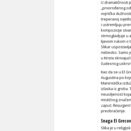
U dramatičnosti p
„prvorođenog od m
vojnička dužnosti
treperavoj svjetl
i ustremljuju pre
kompozicije stva
strmoglavljuje u 
lijevom rukom o t
Slikar uspostavlj
nebesko. Samo jed
u Krista skrivajuć
čudesnog uskrsn
Kao da se u El Gr
Augustina po koj
Maniristička izdu
izlaska iz groba.
neusiljenost koja
mističnog značenja
caput; Resurgent
preobraćenje.
Snaga El Grecov
Slika je u religi