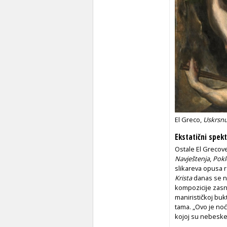
El Greco,
Uskrsnu
Ekstatični spek
Ostale El Grecov
Navještenja
,
Pokl
slikareva opusa r
Krista
danas se n
kompozicije zasni
manirističkoj buk
tama. „Ovo je noć 
kojoj su nebeske