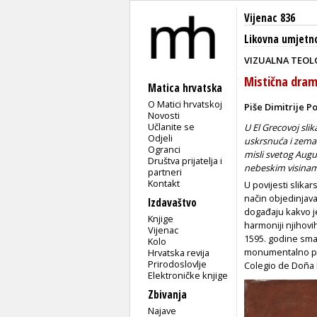
Vijenac 836
Likovna umjetn
VIZUALNA TEOLO
Mistična dram
Matica hrvatska
O Matici hrvatskoj
Piše Dimitrije P
Novosti
Učlanite se
U El Grecovoj slik
Odjeli
uskrsnuća i zemal
Ogranci
misli svetog Aug
Društva prijatelja i
nebeskim visina
partneri
Kontakt
U povijesti slikar
način objedinjava
Izdavaštvo
događaju kakvo j
Knjige
harmoniji njihovi
Vijenac
1595. godine sma
Kolo
monumentalno pla
Hrvatska revija
Prirodoslovlje
Colegio de Doña 
Elektroničke knjige
Zbivanja
Najave