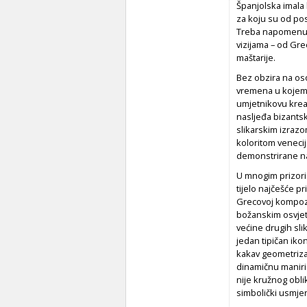
Španjolska imala k
za koju su od pose
Treba napomenuti
vizijama – od Gre
maštarije.
Bez obzira na os
vremena u kojem j
umjetnikovu kreat
nasljeđa bizantsk
slikarskim izrazo
koloritom veneci
demonstrirane na
U mnogim prizori
tijelo najčešće p
Grecovoj kompozic
božanskim osvjetl
većine drugih slik
jedan tipičan ik
kakav geometriza
dinamičnu maniris
nije kružnog obli
simbolički usmjer