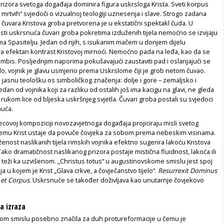
rizora svetoga događaja dominira figura uskrsloga Krista. Sveti korpus
rtvih“ svjedoči o vizualnoj teologiji uznesenja i slave. Strogo zadana
 čuvara Kristova groba pretvorena je u ekstatični spektakl čuda. U
osti uskrsnuća čuvari groba pokretima izduženih tijela nemoćno se izvijaju
ma Spasitelju. Jedan od njih, s isukanim mačem u donjem dijelu
ra efektan kontrast Kristovoj mirnoći. Nemoćno pada na leđa, kao da se
ambis. Posljednjim naporima pokušavajući zaustaviti pad i oslanjajući se
lo, vojnik je glavu usmjerio prema Uskrslome čiji je grob netom čuvao.
a jasnu teološku os simboličkog značenja: dolje i gore – zemaljsko i
an od vojnika koji za razliku od ostalih još ima kacigu na glavi, ne gleda
i rukom lice od bljeska uskršnjeg svjetla. Čuvari groba postali su svjedoci
uća.
ecovoj kompoziciji novozavjetnoga događaja projiciraju misli svetog
emu Krist ustaje da povuče čovjeka za sobom prema nebeskim visinama.
ženost naslikanih tijela rimskih vojnika efektno sugerira lakoću Kristova
 Tako dramatičnost naslikanog prizora postaje mistična fluidnost, lakoća ili
 teži ka uzvišenom. „Christus totus“ u augustinovskome smislu jest spoj
 u kojem je Krist „Glava crkve, a čovječanstvo tijelo“. ­
Resurrexit Dominus
 et Corpus
. Uskrsnuće se također doživljava kao unutarnje čovjekovo
a izraza
jskom smislu posebno značila za duh protureformacije u čemu je