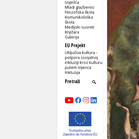
Izvješća
Mladi glazbenici
Filozofska škola
Komunikološka
škola
Medijski susreti
Knjižara
Galerija
EU Projekt
Uključiva kultura -
potpora socijalnoj
inkluziji kroz kulturu
putem Vijenca
Inkluzija