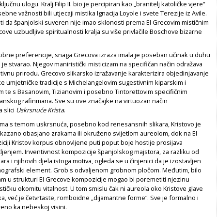
ljučnu ulogu. Kralj Filip II. bio je percipiran kao „branitelj katoličke vjere“
bne važnosti bili utjecaji mistika Ignacija Loyole i svete Terezije iz Avile.
 da španjolski suveren nije imao sklonosti prema El Grecovim mističnim
cove uzbudljive spiritualnosti kralja su više privlačile Boschove bizarne
obne preferencije, snaga Grecova izraza imala je poseban učinak u duhu
e stvarao. Njegov maniristički misticizam na specifičan način odražava
ivnu prirodu. Grecovo slikarsko izražavanje karakterizira objedinjavanje
e umjetničke tradicije s Michelangelovim sugestivnim kiparskim i
m te s Basanovim, Tizianovim i posebno Tintorettovim specifičnim
janskog rafinmana. Sve su ove značajke na virtuozan način
 slici
Uskrsnuće Krista
.
ma s temom uskrsnuća, posebno kod renesansnih slikara, Kristovo je
rikazano obasjano zrakama ili okruženo svijetlom aureolom, dok na El
iji Kristov korpus obnovljene puti poput boje hostije prosijava
jenjem. Inventivnost kompozicije španjolskog majstora, za razliku od
ara i njihovih djela istoga motiva, ogleda se u činjenici da je izostavljen
onografski element. Grob s odvaljenom grobnom pločom. Međutim, bilo
m u strukturi El Grecove kompozicije mogao bi poremetiti njezinu
tičku okomitu vitalnost. U tom smislu čak ni aureola oko Kristove glave
ka, već je četvrtaste, romboidne „dijamantne forme“. Sve je formalno i
eno ka nebeskoj visini.