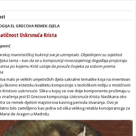
ost
GIJA EL GRECOVA REMEK-DJELA
atičnost Uskrsnuća Krista
opović
arskoj manirističkoj buktinji sve je ustreptalo. Objedinjeni su svjetlost
jska tama – kao da se u kompoziciji novozavjetnog događaja projiciraju
ustina po kojemu Krist ustaje da povuče čovjeka za sobom prema
ma
stva malo je velikih umjetničkih djela sakralne tematike koja na inventivan
ju likovno estetsku kvalitetu kompozicije s teološkom mišlju o mističnom
e Kristovo uskrsnuće. Slika u kojoj se ove dvije komponente prožimaju u
h značenja jest El Grecova kompozicija
Uskrsnuće Krista
. Naslikana oko
tra se remek-djelom majstorova kasnog perioda stvaranja. Ovo je
tno bilo zamišljeno kao jedna od slika velikog retabla koncipiranoga za
Maria de Aragon u Madridu.