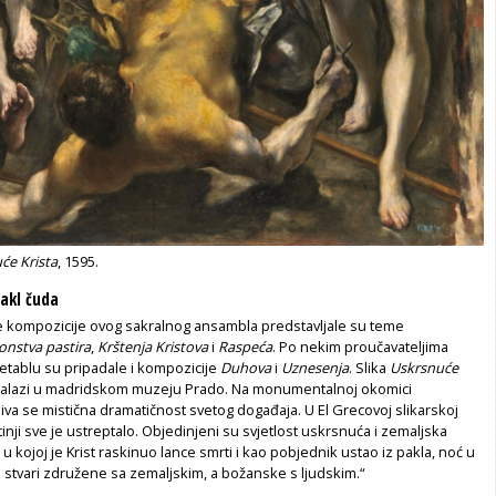
će Krista
, 1595.
takl čuda
e kompozicije ovog sakralnog ansambla predstavljale su teme
onstva pastira
,
Krštenja Kristova
i
Raspeća
. Po nekim proučavateljima
etablu su pripadale i kompozicije
Duhova
i
Uznesenja
. Slika
Uskrsnuće
alazi u madridskom muzeju Prado. Na monumentalnoj okomici
va se mistična dramatičnost svetog događaja. U El Grecovoj slikarskoj
tinji sve je ustreptalo. Objedinjeni su svjetlost uskrsnuća i zemaljska
u kojoj je Krist raskinuo lance smrti i kao pobjednik ustao iz pakla, noć u
 stvari združene sa zemaljskim, a božanske s ljudskim.“