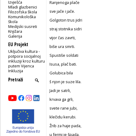
Izvješća
Ranjenoga plače
Mladi glazbenici
sve jače i jače.
Filozofska škola
Komunikološka
Golgoton trus jidri
škola
Medijski susreti
straj stotnika sidri
Knjižara
Galerija
vijor čas zavrti,
EU Projekt
biše ura smrti.
Uključiva kultura -
Spustiše soldati
potpora socijalnoj
inkluziji kroz kulturu
Isusa, plač bati.
putem Vijenca
Inkluzija
Golubica bila
š njon je suze lila.
Jadi je satrli,
krvava ga grli,
svete rane jubi,
klečidu kerubi.
Žrib za haje pada,
u fermi je špada.