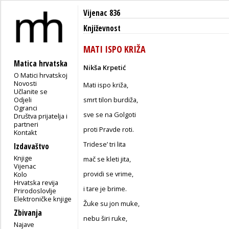
Vijenac 836
Književnost
MATI ISPO KRIŽA
Matica hrvatska
Nikša Krpetić
O Matici hrvatskoj
Novosti
Mati ispo križa,
Učlanite se
Odjeli
smrt tilon burdiža,
Ogranci
sve se na Golgoti
Društva prijatelja i
partneri
proti Pravde roti.
Kontakt
Tridese’ tri lita
Izdavaštvo
Knjige
mač se kleti jita,
Vijenac
providi se vrime,
Kolo
Hrvatska revija
i tare je brime.
Prirodoslovlje
Elektroničke knjige
Žuke su jon muke,
Zbivanja
nebu širi ruke,
Najave