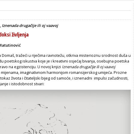
,
Iznenada drugačije ili oj vaavoj
oksi življenja
Matutinović
 Domaš, tražeći u riječima ravnotežu, otkriva misterioznu srodnost duša u
 poetskog iskustva koje je i kreativni osjećaj bivanja, osebujna poetska
pravo na egzistenciju. U novoj knjizi
Iznenada drugačije ili oj vaavoj
im mijenama, imaginativnom harmonijom romansijerskog umijeća. Prozne
utokaz života i čitateljski bijeg od samoće, i iznenadni impulsi začudnosti,
nje i istodobnost stvari: