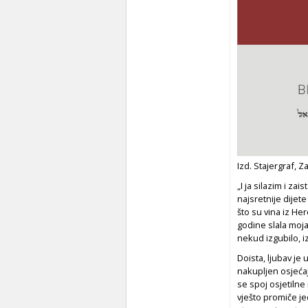
Izd. Stajergraf, Z
„I ja silazim i zai
najsretnije dijet
što su vina iz He
godine slala moj
nekud izgubilo, iz
Doista, ljubav je u
nakupljen osjeća
se spoj osjetilne
vješto promiče je