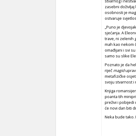
stvarnog i nestva
zasebni doživljaj 
osobnosti je mag
ostvaruje svjetlost
„Puno je djevojak
sjećanja. A Eleon
trave, ni zelenih
mah kao nekom čar
omađijani i svi su
samo su slike Ele
Poznato je da he
riječ
magid
upravo
metafizičke osjet
svoju stvarnost i
Knjiga romansijer
poanta tih minipri
preživi i pobijed
će novi dan biti dr
Neka bude tako. 