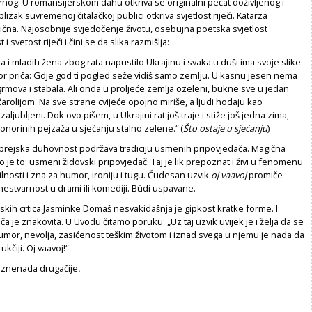
rnog. U romansijerskom dahu otkriva se originalni pečat doživljenog i
blizak suvremenoj čitalačkoj publici otkriva svjetlost riječi. Katarza
ična. Najosobnije svjedočenje životu, osebujna poetska svjetlost
 i svetost riječi i čini se da slika razmišlja:
a i mladih žena zbog rata napustilo Ukrajinu i svaka u duši ima svoje slike
or priča: Gdje god ti pogled seže vidiš samo zemlju. U kasnu jesen nema
 grmova i stabala. Ali onda u proljeće zemlja ozeleni, bukne sve u jedan
olijom. Na sve strane cvijeće opojno miriše, a ljudi hodaju kao
 zaljubljeni. Dok ovo pišem, u Ukrajini rat još traje i stiže još jedna zima,
onorinih pejzaža u sjećanju stalno zelene.“ (
Što ostaje u sjećanju
)
brejska duhovnost podržava tradiciju usmenih pripovjedača. Magična
 je to: usmeni židovski pripovjedač. Taj je lik prepoznat i živi u fenomenu
ilnosti i zna za humor, ironiju i tugu. Čudesan uzvik
oj vaavoj
promiče
 nestvarnost u drami ili komediji. Búdi uspavane.
skih crtica Jasminke Domaš nesvakidašnja je gipkost kratke forme. I
ča je znakovita. U Uvodu čitamo poruku: „Uz taj uzvik uvijek je i želja da se
i umor, nevolja, zasićenost teškim životom i iznad svega u njemu je nada da
ukčiji. Oj vaavoj!“
Iznenada drugačije
.