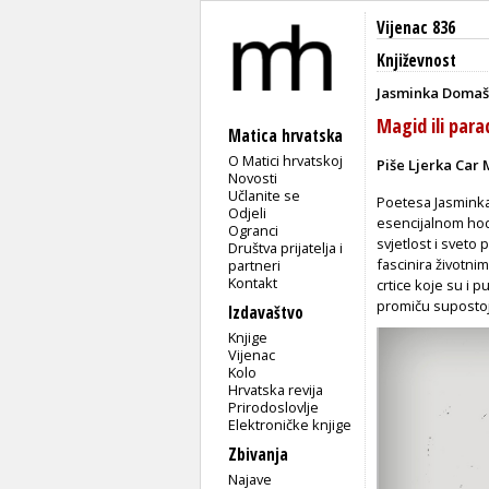
Vijenac 836
Književnost
Jasminka Domaš
Magid ili parad
Matica hrvatska
O Matici hrvatskoj
Piše Ljerka Car 
Novosti
Učlanite se
Poetesa Jasminka
Odjeli
esencijalnom hodu
Ogranci
svjetlost i sveto 
Društva prijatelja i
fascinira životn
partneri
Kontakt
crtice koje su i p
promiču supostoja
Izdavaštvo
Knjige
Vijenac
Kolo
Hrvatska revija
Prirodoslovlje
Elektroničke knjige
Zbivanja
Najave