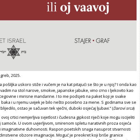
agreb, 2025.
sta pošiljka uskoro stiže i vučem je na kat pitajući se što je u njoj? I onda kao
e vadim na stol narove, smokve, japanske jabuke, vino crno i ljekovito kao
rcegovine i mirisne mandarine. I to me podsjeti na paket koji je svake
a baka i u njemu uvijek je bilo nešto posebno za mene. S godinama sve se
blijedilo, ostao je sačuvan tek vječni, duboki osjećaj ljubavi.“ (
Darovi srca
)
 ovoj crtici nemjerljiva svjetlost i čudesna gipkost riječi koje mogu iscijeliti
j samoće. U ovom uvjerljivom, smirenom spletu narativnih proza osjeća
 i imaginativne duhovnosti. Raspon poetskih snaga nasuprot stvarnosti
dinstvene obzore imaginacije. Moguć je preokret koji briše granice