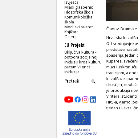
Izvješća
Mladi glazbenici
Filozofska škola
Komunikološka
škola
Medijski susreti
Članovi Dramske
Knjižara
Galerija
Hrvatska kazališn
Od srednjovjekov
EU Projekt
predstava nastali
Uključiva kultura -
spasenja. Jedan o
potpora socijalnoj
Kuparea, svećenik
inkluziji kroz kulturu
putem Vijenca
muci i uskrsnuću
Inkluzija
tradicijom, a ond
kazalištu zapadn
drukčijih, neobičn
je produkcija nov
Vintera, studenti
HKS-a, vjerno, po
tjedan i Uskrs, č