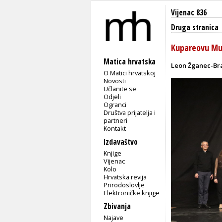
Vijenac 836
Druga stranica
Kupareovu Muk
Matica hrvatska
Leon Žganec-Br
O Matici hrvatskoj
Novosti
Učlanite se
Odjeli
Ogranci
Društva prijatelja i
partneri
Kontakt
Izdavaštvo
Knjige
Vijenac
Kolo
Hrvatska revija
Prirodoslovlje
Elektroničke knjige
Zbivanja
Najave