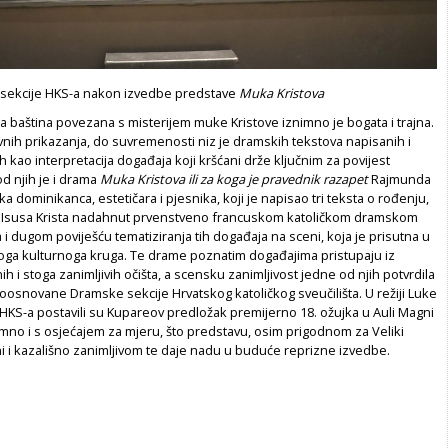
 sekcije HKS-a nakon izvedbe predstave
Muka Kristova
a baština povezana s misterijem muke Kristove iznimno je bogata i trajna.
nih prikazanja, do suvremenosti niz je dramskih tekstova napisanih i
h kao interpretacija događaja koji kršćani drže ključnim za povijest
d njih je i drama
Muka Kristova ili za koga je pravednik razapet
Rajmunda
a dominikanca, estetičara i pjesnika, koji je napisao tri teksta o rođenju,
 Isusa Krista nadahnut prvenstveno francuskom katoličkom dramskom
a i dugom poviješću tematiziranja tih događaja na sceni, koja je prisutna u
oga kulturnoga kruga. Te drame poznatim događajima pristupaju iz
ih i stoga zanimljivih očišta, a scensku zanimljivost jedne od njih potvrdila
oosnovane Dramske sekcije Hrvatskog katoličkog sveučilišta. U režiji Luke
 HKS-a postavili su Kupareov predložak premijerno 18. ožujka u Auli Magni
mno i s osjećajem za mjeru, što predstavu, osim prigodnom za Veliki
ini i kazališno zanimljivom te daje nadu u buduće reprizne izvedbe.