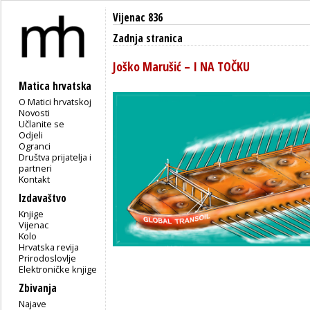
Vijenac 836
Zadnja stranica
Joško Marušić – I NA TOČKU
Matica hrvatska
O Matici hrvatskoj
Novosti
Učlanite se
Odjeli
Ogranci
Društva prijatelja i
partneri
Kontakt
Izdavaštvo
Knjige
Vijenac
Kolo
Hrvatska revija
Prirodoslovlje
Elektroničke knjige
Zbivanja
Najave