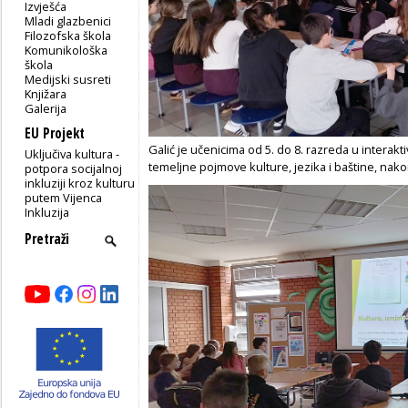
Izvješća
Mladi glazbenici
Filozofska škola
Komunikološka
škola
Medijski susreti
Knjižara
Galerija
EU Projekt
Galić je učenicima od 5. do 8. razreda u interak
Uključiva kultura -
temeljne pojmove kulture, jezika i baštine, nako
potpora socijalnoj
inkluziji kroz kulturu
putem Vijenca
Inkluzija