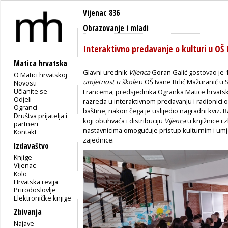
Vijenac 836
Obrazovanje i mladi
Interaktivno predavanje o kulturi u OŠ I
Matica hrvatska
Glavni urednik
Vijenca
Goran Galić gostovao je 1
O Matici hrvatskoj
umjetnost u škole
u OŠ Ivane Brlić Mažuranić u S
Novosti
Učlanite se
Francema, predsjednika Ogranka Matice hrvatske
Odjeli
razreda u interaktivnom predavanju i radionici o
Ogranci
baštine, nakon čega je uslijedio nagradni kviz. 
Društva prijatelja i
koji obuhvaća i distribuciju
Vijenca
u knjižnice i 
partneri
nastavnicima omogućuje pristup kulturnim i umje
Kontakt
zajednice.
Izdavaštvo
Knjige
Vijenac
Kolo
Hrvatska revija
Prirodoslovlje
Elektroničke knjige
Zbivanja
Najave