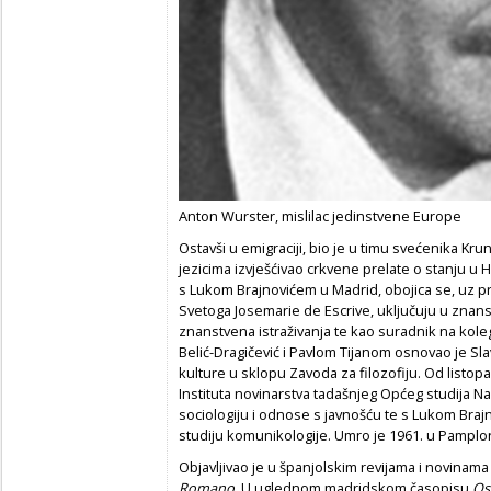
Anton Wurster, mislilac jedinstvene Europe
Ostavši u emigraciji, bio je u timu svećenika Kru
jezicima izvješćivao crkvene prelate o stanju u 
s Lukom Brajnovićem u Madrid, obojica se, uz 
Svetoga Josemarie de Escrive, uključuju u znanstv
znanstvena istraživanja te kao suradnik na kole
Belić-Dragičević i Pavlom Tijanom osnovao je S
kulture u sklopu Zavoda za filozofiju. Od listop
Instituta novinarstva tadašnjeg Općeg studija N
sociologiju i odnose s javnošću te s Lukom Brajno
studiju komunikologije. Umro je 1961. u Pamplon
Objavljivao je u španjolskim revijama i novina
Romano
. U uglednom madridskom časopisu
Os