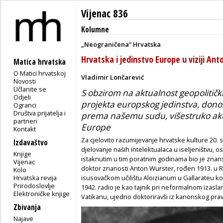
Vijenac 836
Kolumne
„Neograničena“ Hrvatska
Hrvatska i jedinstvo Europe u viziji An
Matica hrvatska
O Matici hrvatskoj
Vladimir Lončarević
Novosti
Učlanite se
S obzirom na aktualnost geopolitičk
Odjeli
projekta europskog jedinstva, dono
Ogranci
Društva prijatelja i
prema našemu sudu, višestruko akt
partneri
Europe
Kontakt
Za cjelovito razumijevanje hrvatske kulture 20. s
Izdavaštvo
djelovanje naših intelektualaca u iseljeništvu
Knjige
istaknutim u tim poratnim godinama bio je znanstv
Vijenac
doktor znanosti Anton Wurster, rođen 1913. u Rije
Kolo
Hrvatska revija
isusovačkom učilištu Aloizianum u Gallarateu k
Prirodoslovlje
1942. radio je kao tajnik pri neformalnom izasl
Elektroničke knjige
Vatikanu, ujedno doktoriravši iz kanonskog prav
Zbivanja
Najave