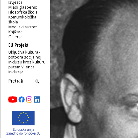
Izvješća
Mladi glazbenici
Filozofska škola
Komunikološka
škola
Medijski susreti
Knjižara
Galerija
EU Projekt
Uključiva kultura -
potpora socijalnoj
inkluziji kroz kulturu
putem Vijenca
Inkluzija