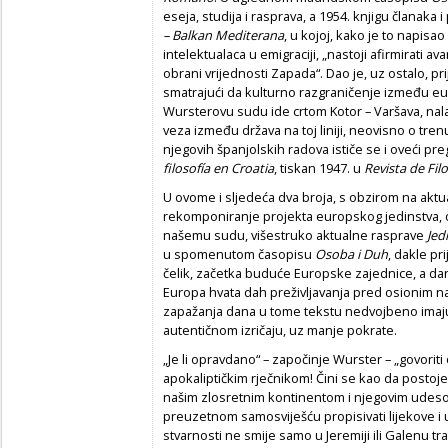
eseja, studija i rasprava, a 1954. knjigu članaka 
– Balkan Mediterana
, u kojoj, kako je to napis
intelektualaca u emigraciji, „nastoji afirmirati a
obrani vrijednosti Zapada“. Dao je, uz ostalo, p
smatrajući da kulturno razgraničenje između eu
Wursterovu sudu ide crtom Kotor – Varšava, nal
veza između država na toj liniji, neovisno o t
njegovih španjolskih radova ističe se i oveći preg
filosofía en Croatia
, tiskan 1947. u
Revista de Filo
U ovome i sljedeća dva broja, s obzirom na aktua
rekomponiranje projekta europskog jedinstva, 
našemu sudu, višestruko aktualne rasprave
Jed
u spomenutom časopisu
Osoba i Duh
, dakle pr
čelik, začetka buduće Europske zajednice, a da
Europa hvata dah preživljavanja pred osionim na
zapažanja dana u tome tekstu nedvojbeno imaj
autentičnom izričaju, uz manje pokrate.
„Je li opravdano“ – započinje Wurster – „govoriti 
apokaliptičkim rječnikom! Čini se kao da postoje
našim zlosretnim kontinentom i njegovim udesom; 
preuzetnom samosviješću propisivati lijekove 
stvarnosti ne smije samo u Jeremiji ili Galenu tra