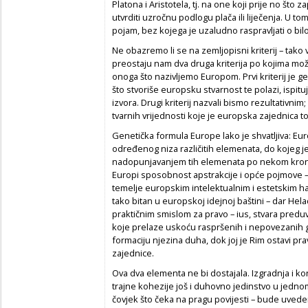
Platona i Aristotela, tj. na one koji prije no što z
utvrditi uzročnu podlogu plača ili liječenja. U tom
pojam, bez kojega je uzaludno raspravljati o b
Ne obazremo li se na zemljopisni kriterij – tako
preostaju nam dva druga kriterija po kojima mož
onoga što nazivljemo Europom. Prvi kriterij je g
što stvoriše europsku stvarnost te polazi, ispitu
izvora. Drugi kriterij nazvali bismo rezultativnim
tvarnih vrijednosti koje je europska zajednica t
Genetička formula Europe lako je shvatljiva: Euro
određenog niza različitih elemenata, do kojeg
nadopunjavanjem tih elemenata po nekom krono
Europi sposobnost apstrakcije i opće pojmove – 
temelje europskim intelektualnim i estetskim hab
tako bitan u europskoj idejnoj baštini – dar Hela
praktičnim smislom za pravo – ius, stvara predu
koje prelaze uskoću raspršenih i nepovezanih gr
formaciju njezina duha, dok joj je Rim ostavi pra
zajednice.
Ova dva elementa ne bi dostajala. Izgradnja i ko
trajne kohezije još i duhovno jedinstvo u jednom 
čovjek što čeka na pragu povijesti – bude uveden