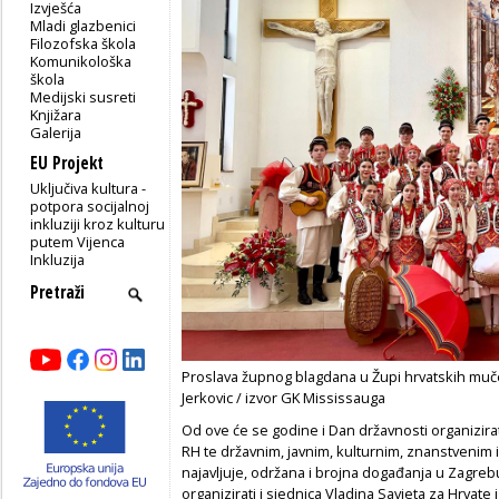
Izvješća
Mladi glazbenici
Filozofska škola
Komunikološka
škola
Medijski susreti
Knjižara
Galerija
EU Projekt
Uključiva kultura -
potpora socijalnoj
inkluziji kroz kulturu
putem Vijenca
Inkluzija
Proslava župnog blagdana u Župi hrvatskih muče
Jerkovic / izvor GK Mississauga
Od ove će se godine i Dan državnosti organizirat
RH te državnim, javnim, kulturnim, znanstvenim i
najavljuje, održana i brojna događanja u Zagrebu
organizirati i sjednica Vladina Savjeta za Hrvate