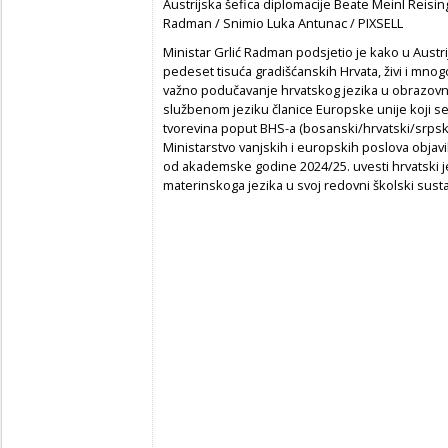
Austrijska šefica diplomacije Beate Meinl Reisin
Radman / Snimio Luka Antunac / PIXSELL
Ministar Grlić Radman podsjetio je kako u Austri
pedeset tisuća gradišćanskih Hrvata, živi i mno
važno podučavanje hrvatskog jezika u obrazovno
službenom jeziku članice Europske unije koji s
tvorevina poput BHS-a (bosanski/hrvatski/srpski
Ministarstvo vanjskih i europskih poslova objavil
od akademske godine 2024/25. uvesti hrvatski 
materinskoga jezika u svoj redovni školski susta