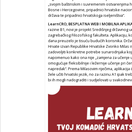
„svojim baštinskim i suvremenim ostvarenjima hrv
Bosne i Hercegovine, pripadnici hrvatske nacion
država te pripadnici hrvatskoga iseljeništva“.
LearnCRO, BESPLATNA WEB I MOBILNA APLIKA
razine B1, novi je projekt Središnjeg državnog u
zagrebačkog Filozofskog fakulteta. Aplikaciju, ko
dana preuzelo je tisuću budućih korisnika. Drža
Hrvate izvan Republike Hrvatske Zvonko Milas is
zadovoljiti konkretne potrebe sunarodnjaka koji 
napomenuo kako ona nije „zamjena za učenje u
omogućuje fleksibilnije i ležernije učenje pri 
napredak“. Prema Milasovim riječima, aplikacija će
žele učiti hrvatski jezik, no za razinu A1 ipak 
bi ih mogli nadograditi i sudjelovati u svakodne