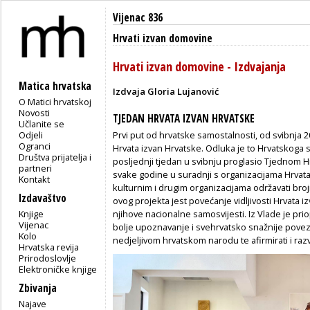
Vijenac 836
Hrvati izvan domovine
Hrvati izvan domovine - Izdvajanja
Matica hrvatska
Izdvaja Gloria Lujanović
O Matici hrvatskoj
Novosti
TJEDAN HRVATA IZVAN HRVATSKE
Učlanite se
Odjeli
Prvi put od hrvatske samostalnosti, od svibnja 20
Ogranci
Hrvata izvan Hrvatske. Odluka je to Hrvatskoga s
Društva prijatelja i
posljednji tjedan u svibnju proglasio Tjednom H
partneri
svake godine u suradnji s organizacijama Hrvata
Kontakt
kulturnim i drugim organizacijama održavati broj
Izdavaštvo
ovog projekta jest povećanje vidljivosti Hrvata i
Knjige
njihove nacionalne samosvijesti. Iz Vlade je p
Vijenac
bolje upoznavanje i svehrvatsko snažnije povezi
Kolo
nedjeljivom hrvatskom narodu te afirmirati i razv
Hrvatska revija
Prirodoslovlje
Elektroničke knjige
Zbivanja
Najave