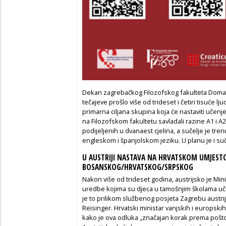
Dekan zagrebačkog Filozofskog fakulteta Domago
tečajeve prošlo više od trideset i četiri tisuće lj
primarna ciljana skupina koja će nastaviti učenj
na Filozofskom fakultetu savladali razine A1 i A2
podijeljenih u dvanaest cjelina, a sučelje je t
engleskom i španjolskom jeziku. U planu je i su
U AUSTRIJI NASTAVA NA HRVATSKOM UMJEST
BOSANSKOG/HRVATSKOG/SRPSKOG
Nakon više od trideset godina, austrijsko je Min
uredbe kojima su djeca u tamošnjim školama učil
je to prilikom službenog posjeta Zagrebu austri
Reisinger. Hrvatski ministar vanjskih i europsk
kako je ova odluka „značajan korak prema pošto