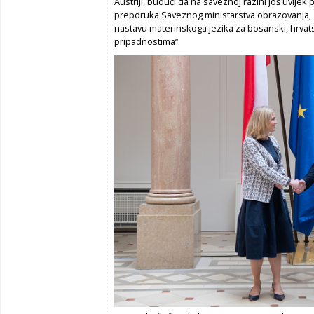
Austriji, budući da na saveznoj razini još uvije
preporuka Saveznog ministarstva obrazovanja, zn
nastavu materinskoga jezika za bosanski, hrvats
pripadnostima‘‘.