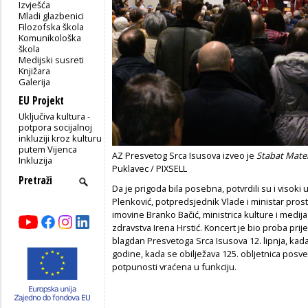
Izvješća
Mladi glazbenici
Filozofska škola
Komunikološka
škola
Medijski susreti
Knjižara
Galerija
EU Projekt
Uključiva kultura -
potpora socijalnoj
inkluziji kroz kulturu
putem Vijenca
AZ Presvetog Srca Isusova izveo je
Stabat Mate
Inkluzija
Puklavec / PIXSELL
Da je prigoda bila posebna, potvrdili su i visoki
Plenković, potpredsjednik Vlade i ministar prost
imovine Branko Bačić, ministrica kulture i medija
zdravstva Irena Hrstić. Koncert je bio proba prij
blagdan Presvetoga Srca Isusova 12. lipnja, kada
godine, kada se obilježava 125. obljetnica posvet
potpunosti vraćena u funkciju.