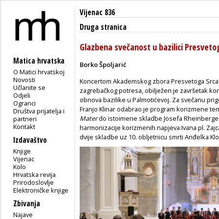
Vijenac 836
Druga stranica
Glazbena svečanost u bazilici Presveto
Matica hrvatska
Borko Špoljarić
O Matici hrvatskoj
Novosti
Koncertom Akademskog zbora Presvetoga Srca
Učlanite se
zagrebačkog potresa, obilježen je završetak kon
Odjeli
obnova bazilike u Palmotićevoj. Za svečanu pri
Ogranci
Franjo Klinar odabrao je program korizmene tem
Društva prijatelja i
Mater
do istoimene skladbe Josefa Rheinberger
partneri
Kontakt
harmonizacije korizmenih napjeva Ivana pl. Zajca
dvije skladbe uz 10. obljetnicu smrti Anđelka Kl
Izdavaštvo
Knjige
Vijenac
Kolo
Hrvatska revija
Prirodoslovlje
Elektroničke knjige
Zbivanja
Najave