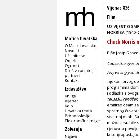
Vijenac 836
Film
UZ VIJEST O SM
NORRISA (1940–
Matica hrvatska
Chuck Norris n
O Matici hrvatskoj
Novosti
Piše Josip Grozd
Učlanite se
Odjeli
Cause the eyes o
Ogranci
Društva prijatelja i
Any wrong you do
partneri
Kontakt
Tijekom prvog des
programima domać
Izdavaštvo
i odlaska s ovoga 
Knjige
teksaški rendžer
,
Vijenac
emitirao osam se
Kolo
Hrvatska revija
spretnog čuvara z
Prirodoslovlje
stvarnoj osobi Sa
Elektroničke knjige
možda jesu bile s
cjenovno povoljn
Zbivanja
kriteriji opušta
Najave