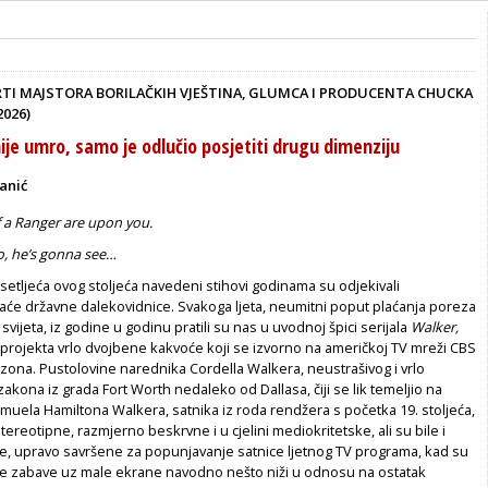
RTI MAJSTORA BORILAČKIH VJEŠTINA, GLUMCA I PRODUCENTA CHUCKA
2026)
ije umro, samo je odlučio posjetiti drugu dimenziju
anić
f a Ranger are upon you.
, he’s gonna see…
etljeća ovog stoljeća navedeni stihovi godinama su odjekivali
e državne dalekovidnice. Svakoga ljeta, neumitni poput plaćanja poreza
svijeta, iz godine u godinu pratili su nas u uvodnoj špici serijala
Walker,
 projekta vrlo dvojbene kakvoće koji se izvorno na američkoj TV mreži CBS
zona. Pustolovine narednika Cordella Walkera, neustrašivog i vrlo
akona iz grada Fort Worth nedaleko od Dallasa, čiji se lik temeljio na
muela Hamiltona Walkera, satnika iz roda rendžera s početka 19. stoljeća,
tereotipne, razmjerno beskrvne i u cjelini mediokritetske, ali su bile i
e, upravo savršene za popunjavanje satnice ljetnog TV programa, kad su
juće zabave uz male ekrane navodno nešto niži u odnosu na ostatak