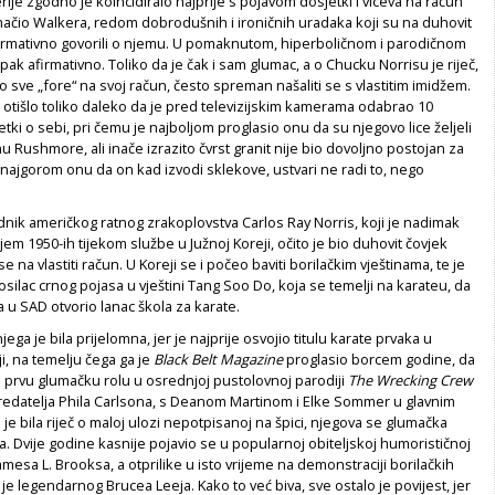
erije zgodno je koincidiralo najprije s pojavom dosjetki i viceva na račun
mačio Walkera, redom dobrodušnih i ironičnih uradaka koji su na duhovit
afirmativno govorili o njemu. U pomaknutom, hiperboličnom i parodičnom
ipak afirmativno. Toliko da je čak i sam glumac, a o Chucku Norrisu je riječ,
 sve „fore“ na svoj račun, često spreman našaliti se s vlastitim imidžem.
 otišlo toliko daleko da je pred televizijskim kamerama odabrao 10
etki o sebi, pri čemu je najboljom proglasio onu da su njegovo lice željeli
nu Rushmore, ali inače izrazito čvrst granit nije bio dovoljno postojan za
najgorom onu da on kad izvodi sklekove, ustvari ne radi to, nego
nik američkog ratnog zrakoplovstva Carlos Ray Norris, koji je nadimak
em 1950-ih tijekom službe u Južnoj Koreji, očito je bio duhovit čovjek
e na vlastiti račun. U Koreji se i počeo baviti borilačkim vještinama, te je
osilac crnog pojasa u vještini Tang Soo Do, koja se temelji na karateu, da
 u SAD otvorio lanac škola za karate.
ega je bila prijelomna, jer je najprije osvojio titulu karate prvaka u
ji, na temelju čega ga je
Black Belt Magazine
proglasio borcem godine, da
 prvu glumačku rolu u osrednjoj pustolovnoj parodiji
The Wrecking Crew
 redatelja Phila Carlsona, s Deanom Martinom i Elke Sommer u glavnim
e bila riječ o maloj ulozi nepotpisanoj na špici, njegova se glumačka
ala. Dvije godine kasnije pojavio se u popularnoj obiteljskoj humorističnoj
amesa L. Brooksa, a otprilike u isto vrijeme na demonstraciji borilačkih
je legendarnog Brucea Leeja. Kako to već biva, sve ostalo je povijest, jer