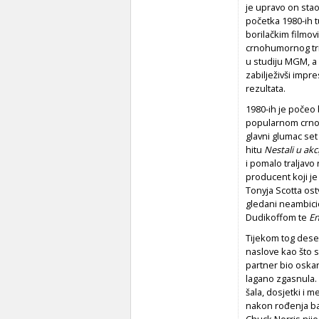
je upravo on sta
početka 1980-ih t
borilačkim filmov
crnohumornog tr
u studiju MGM, a 
zabilježivši impr
rezultata.
1980-ih je počeo b
popularnom crn
glavni glumac set
hitu
Nestali u akci
i pomalo traljavo 
producent koji j
Tonyja Scotta ost
gledani neambicio
Dudikoffom te
En
Tijekom tog deset
naslove kao što 
partner bio oskar
lagano zgasnula. 
šala, dosjetki i 
nakon rođenja bab