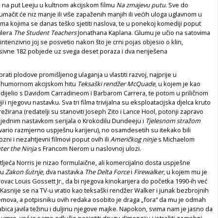
o na put Leeju u kultnom akcijskom filmu
Na zmajevu putu
. Sve do
umačit će niz manje ili više zapaženih manjih ili većih uloga uglavnom u
ima kojima se danas teško sjetiti naslova, te u ponekoj komediji poput
ilera
The Student Teachers
Jonathana Kaplana. Glumu je učio na satovima
intenzivno joj se posvetio nakon što je crni pojas objesio o klin,
esivne 182 pobjede uz svega deset poraza i dva neriješena
rati plodove promišljenog ulaganja u vlastiti razvoj, najprije u
ohumornom akcijskom hitu
Teksaški rendžer McQuade
, u kojem je kao
 dijelio s Davidom Carradineom i Barbarom Carrera, te potom u priličnom
ji
i njegovu nastavku. Sva tri filma trivijalna su eksploatacijska djelca kruto
režirana (redatelji su stanoviti Joseph Zito i Lance Hool, potonji zapravo
e jednim nastavkom serijala o Krokodilu Dundeeju i
Tjelesnom stražom
vario razmjerno uspješnu karijeru), no osamdesetih su itekako bili
zni i nezahtjevni filmovi poput ovih ili
Američkog ninje
s Michaelom
ter the Ninja
s Francom Nerom u naslovnoj ulozi.
ljeća Norris je nizao formulaične, ali komercijalno dosta uspješne
su
Zakon šutnje
, dva nastavka
The Delta Force
i
Firewalker
, u kojem mu je
ovac Louis Gossett Jr., da bi njegova kinokarijera do početka 1990-ih već
Kasnije se na TV-u vratio kao teksaški rendžer Walker i junak bezbrojnih
memova, a potpisniku ovih redaka osobito je draga „fora“ da mu je odmah
ica javila težinu i duljinu njegove majke. Napokon, svima nam je jasno da