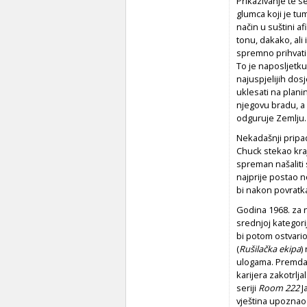
Prikazivanje te s
glumca koji je tu
način u suštini 
tonu, dakako, ali 
spremno prihvatio
To je naposljetku
najuspjelijih dosj
uklesati na plani
njegovu bradu, a 
odguruje Zemlju.
Nekadašnji pripad
Chuck stekao kraj
spreman našaliti s
najprije postao n
bi nakon povratka
Godina 1968. za nj
srednjoj kategori
bi potom ostvario
(
Rušilačka ekipa
)
ulogama. Premda j
karijera zakotrlj
seriji
Room 222
J
vještina upoznao 