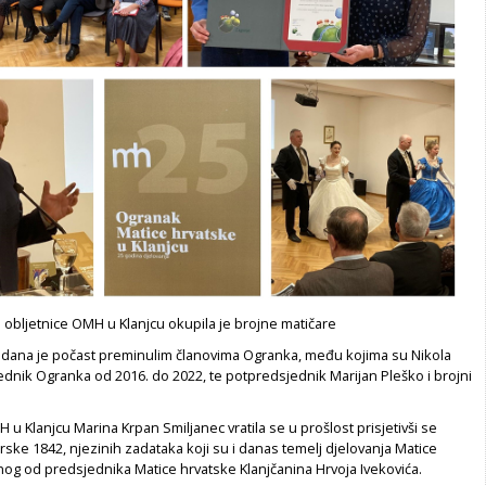
 obljetnice OMH u Klanjcu okupila je brojne matičare
dana je počast preminulim članovima Ogranka, među kojima su Nikola
dnik Ogranka od 2016. do 2022, te potpredsjednik Marijan Pleško i brojni
u Klanjcu Marina Krpan Smiljanec vratila se u prošlost prisjetivši se
irske 1842, njezinih zadataka koji su i danas temelj djelovanja Matice
ednog od predsjednika Matice hrvatske Klanjčanina Hrvoja Ivekovića.