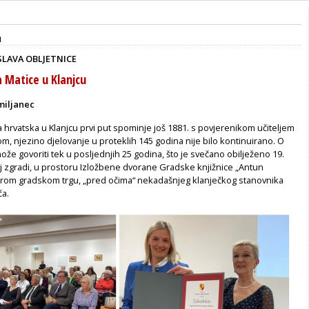
a
SLAVA OBLJETNICE
a Matice u Klanjcu
miljanec
hrvatska u Klanjcu prvi put spominje još 1881. s povjerenikom učiteljem
, njezino djelovanje u proteklih 145 godina nije bilo kontinuirano. O
ože govoriti tek u posljednjih 25 godina, što je svečano obilježeno 19.
j zgradi, u prostoru Izložbene dvorane Gradske knjižnice „Antun
arom gradskom trgu, „pred očima“ nekadašnjeg klanječkog stanovnika
ća.