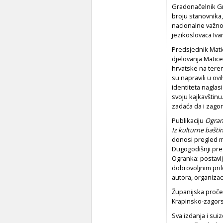
Gradonačelnik Gra
broju stanovnika,
nacionalne važnos
jezikoslovaca Ivan
Predsjednik Matic
djelovanja Matice 
hrvatske na tere
su napravili u ov
identiteta naglas
svoju kajkavštinu
zadaća da i zagor
Publikaciju
Ogran
Iz kulturne bašti
donosi pregled m
Dugogodišnji pred
Ogranka: postavlj
dobrovoljnim pril
autora, organizac
Županijska pročel
Krapinsko-zagors
Sva izdanja i sui