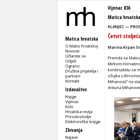
Vijenac 836
Matica hrvatsk
KLANJEC — PRO
Četvrt stoljeć
Matica hrvatska
O Matici hrvatskoj
Marina Krpan S
Novosti
Učlanite se
Premda se Matica 
Odjeli
Mirkom Horvatinom
Ogranci
kontinuitetu se m
Društva prijatelja i
ožujka u Brozovo
partneri
Kontakt
Mihanović“ na st
Antuna Mihanovi
Izdavaštvo
Knjige
Vijenac
Kolo
Hrvatska revija
Prirodoslovlje
Elektroničke knjige
Zbivanja
Najave