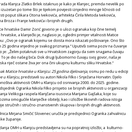
da Klanjca Zlatko Brlek istaknuo je kako je Klanjec, premda nevelik po
 izuzetan po tome što je tijekom povijesti iznjedrio mnoge ličnosti od
ti poput slikara Otona Ivekovića, arhitekta Ćirila Metoda Ivekovića,
a Broza i Franje Ivekovića i brojnih drugih.
e hrvatske Damir Zorić govorio je o ulozi ogranaka koji čine temelj
hrvatske, a klanječki je, naglasio je, ogledni primjer vitalnosti Matice
nu: „Ovo je ogranak kojemu se doista mora iskazati poštovanje. Ono što
ih 25 godina vrijedno je svakog priznanja.“ Uputivši svima poziv na čuvanje
io je: „Želim potaknuti sve u Hrvatskom zagorju da svim snagama čuvaju
. To je dio našeg bića. Dok drugi ljubomorno čuvaju svoj govor, naša je
ska riječ ostane živa jer ona čini ukupnu kulturnu sliku Hrvatske.“
ak Matice hrvatske u Klanjcu: 25 godina djelovanja
, osmu po redu u ediciji
ne u Klanjcu
,
predstavili su autori Nikola Filko i Snježana Horvatin. Djelo
noštva aktivnosti OMH u Klanjcu od osnivanja 2000. do 2025. godine.
sjednik Ogranka Nikola Filko prisjetio se brojnih aktivnosti u organizaciji
anja Velikoga raspela Klanjčana isusovca Marijana Gajšaka, koje su
ozima omogućile klanječke obitelji, kao i izložbe likovnih radova istoga
ije stručnih i stručno-znanstvenih skupova i brojnih drugih aktivnosti.
nica Mirjana Smičić Slovenec uručila je predsjednici Ogranka zahvalnicu
ke županije.
zdanja OMH u Klanjcu predstavljena su na popratnoj izložbi, a kulturno-