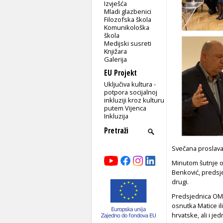
Izvješća
Mladi glazbenici
Filozofska škola
Komunikološka
škola
Medijski susreti
Knjižara
Galerija
EU Projekt
Uključiva kultura -
potpora socijalnoj
inkluziji kroz kulturu
putem Vijenca
Inkluzija
Svečana proslava
Minutom šutnje o
Benković, predsje
drugi.
Predsjednica OMH 
osnutka Matice il
hrvatske, ali i j