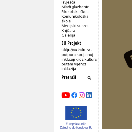
Izvješća
Mladi glazbenici
Filozofska škola
Komunikološka
škola
Medijski susreti
Knjižara
Galerija
EU Projekt
Uključiva kultura -
potpora socijalnoj
inkluziji kroz kulturu
putem Vijenca
Inkluzija