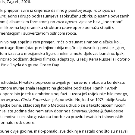
rds, Zagreb, 2026.
ki prijepor izvire iz činjenice da mnogi poistovjećuju
rock operu
i
bum
; jedno i drugo podrazumijeva zaokruženu zbirku pjesama povezanih
om (i albumskim formatom), no
rock opera
uvijek se bavi „linearnom“
im likovima koji dramsku strukturu
prave
opere pomažu stopiti s
umentacijom i subverzivnom oštricom rocka.
jivo najuspješniji rani primjer. Priča o traumatiziranom dječaku koji,
om tragedijom (otac pred njime ubija majčina ljubavnika), postaje „gluh,
 potom izrasta u mesijansku figuru, nekima može djelovati banalno. Ipak,
izirao podžanr, doživio filmsku adaptaciju u režiji Kena Russella i otvorio
d Pink Floyda do grupe Green Day.
 ishodišta. Hrvatska pop-scena uvijek je (naravno, nekada u kontekstu
rzinom munje znala reagirati na globalne podražaje. Ranih 1970-ih
k opere bio je tek u embrionalnoj fazi – uzora još uvijek nije bilo mnogo,
berov
Jesus Christ Superstar
i još ponešto. No, kad se 1973. obilježavala
eljačke bune, skladatelj Karlo Metikoš udružio se s tekstopiscem Ivicom
m je iste godine dao nemjerljiv doprinos
Dnevniku jedne ljubavi
Josipe
 da motive iz mitskog ustanka i borbe za pravdu hrvatskih i slovenskih
 formatu rock opere.
pune dvije godine, malo-pomalo, sve dok nije nastalo ono što su nazvali