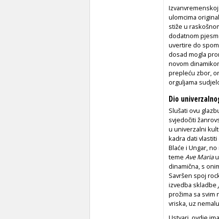
Izvanvremenskoj 
ulomcima original
stiže u raskošnom
dodatnom pjesmo
uvertire do spo
dosad mogla prona
novom dinamikom,
prepleću zbor, or
orguljama sudjelo
Dio univerzalno
Slušati ovu glazb
svjedočiti žanrov
u univerzalni kul
kadra dati vlastit
Blaće i Ungar, no 
teme
Ave Maria
u
dinamična, s onim
Savršen spoj rock
izvedba skladbe
prožima sa svim n
vriska, uz nemalu
Ustvari, ovdje i