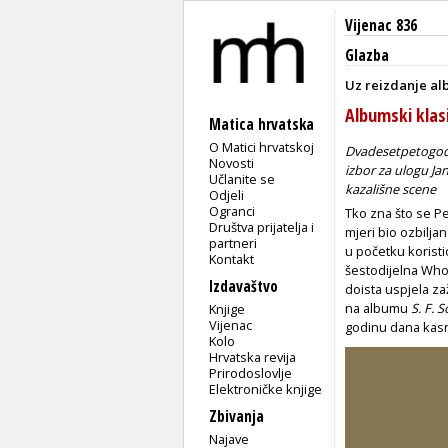
Vijenac 836
Glazba
Uz reizdanje a
Albumski klas
Matica hrvatska
O Matici hrvatskoj
Dvadesetpetogodiš
Novosti
izbor za ulogu Jan
Učlanite se
kazališne scene
Odjeli
Ogranci
Tko zna što se Pe
Društva prijatelja i
mjeri bio ozbilja
partneri
u početku koristi
Kontakt
šestodijelna Wh
Izdavaštvo
doista uspjela za
na albumu
S. F. 
Knjige
Vijenac
godinu dana kasn
Kolo
Hrvatska revija
Prirodoslovlje
Elektroničke knjige
Zbivanja
Najave