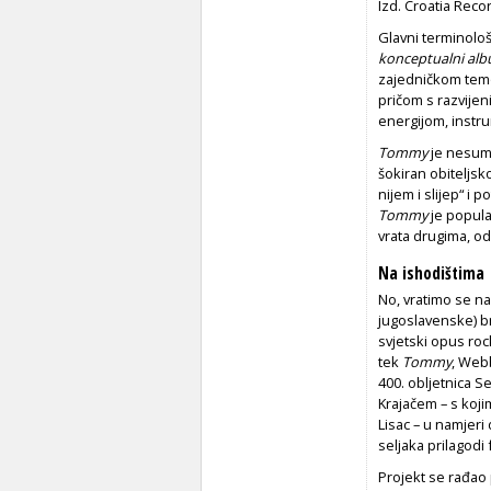
Izd. Croatia Reco
Glavni terminološ
konceptualni al
zajedničkom tem
pričom s razvijen
energijom, instr
Tommy
je nesumn
šokiran obiteljsk
nijem i slijep“ i
Tommy
je popular
vrata drugima, o
Na ishodištima
No, vratimo se na
jugoslavenske) b
svjetski opus roc
tek
Tommy
, Web
400. obljetnica S
Krajačem – s koji
Lisac – u namjeri
seljaka prilagodi
Projekt se rađao 