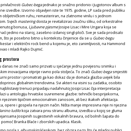
privlačnosti
Gubec-bega
jednako je snažno pridonio i Jugotonov album s
ne izvedbe. Izvorno objavljen iste te 1975. godine, LP sada pred publiku
 obljetničkom ruhu, remasteriran, na zlatnome vinilu i s jednom
m. Svježi
mastering
doista je revitalizirao zvučnu sliku, od orkestralne
menutog bonusa,
Ljubavne pjesme
Josipe Lisac i Mire Ungara koja se
ći jedino na staroj, zasebno izdanoj singl-ploči. Sve je sada prodisalo
 što je posebno bitno u kontekstu činjenice da se u
Gubec-begu
kestar i električni rock bend u kojemu je, eto zanimljivosti, na Hammond
vao i mladi Rajko Dujmić.
g prostora
u danas ne znači samo prizvati u sjećanje jednu povijesnu snimku i
skim inovacijama otprije ravno pola stoljeća. To znači
Gubec-bega
smjestiti
turni prostor i promatrati ga kao dokaz da je domaća glazba uvijek bila
i doprinos globalnim trendovima. Svi akteri na visini su zadatka, osobito
najblistaviji trenuci pripadaju nadahnutoj Josipi Lisac čija interpretacija
lazi u antologiju hrvatske suvremene glazbe: tehnički besprijekorna,
 njezinim tipičnim emocionalnim zanosom, ali bez ikakvih afektacija.
a, opere i gospela na njezin način. Ništa manje impresivna nije ni njezina
Janino ludilo
koja zatvara prvu stranu albuma, izvedba u kojoj se gluma
ijansama Josipinih sugestivnih vokalnih bravura, od bolnih šapata do
 pomoć Branka Blaće i zborskih upadica. Klasik.
mamo posla s
albumskim
klasikom, bez obzira na to što će mladoj publici