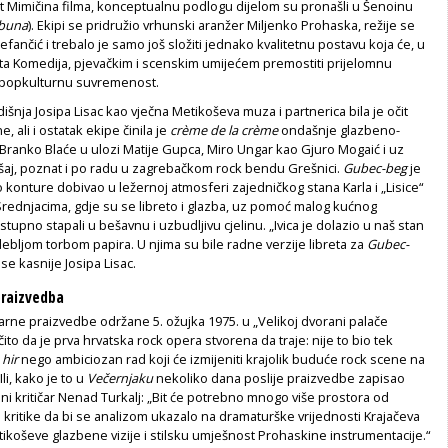
 Mimičina filma, konceptualnu podlogu dijelom su pronašli u Šenoinu
 buna
). Ekipi se pridružio vrhunski aranžer Miljenko Prohaska, režije se
efančić i trebalo je samo još složiti jednako kvalitetnu postavu koja će, u
šta Komedija, pjevačkim i scenskim umijećem premostiti prijelomnu
i popkulturnu suvremenost.
nja Josipa Lisac kao vječna Metikoševa muza i partnerica bila je očit
e, ali i ostatak ekipe činila je
crème de la crème
ondašnje glazbeno-
Branko Blaće u ulozi Matije Gupca, Miro Ungar kao Gjuro Mogaić i uz
ašaj, poznat i po radu u zagrebačkom rock bendu Grešnici.
Gubec-beg
je
o konture dobivao u ležernoj atmosferi zajedničkog stana Karla i „Lisice“
rednjacima, gdje su se libreto i glazba, uz pomoć malog kućnog
upno stapali u bešavnu i uzbudljivu cjelinu. „Ivica je dolazio u naš stan
debljom torbom papira. U njima su bile radne verzije libreta za
Gubec-
e se kasnije Josipa Lisac.
praizvedba
rne praizvedbe održane 5. ožujka 1975. u „Velikoj dvorani palače
 očito da je prva hrvatska rock opera stvorena da traje: nije to bio tek
 hir
nego ambiciozan rad koji će izmijeniti krajolik buduće rock scene na
li, kako je to u
Večernjaku
nekoliko dana poslije praizvedbe zapisao
i kritičar Nenad Turkalj: „Bit će potrebno mnogo više prostora od
kritike da bi se analizom ukazalo na dramaturške vrijednosti Krajačeva
ikoševe glazbene vizije i stilsku umješnost Prohaskine instrumentacije.“