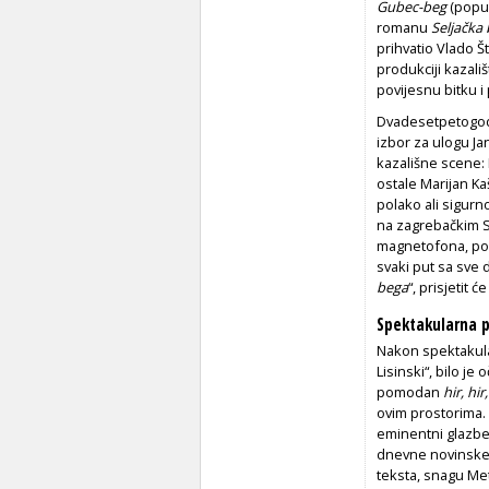
Gubec-beg
(poput
romanu
Seljačka
prihvatio Vlado Št
produkciji kazali
povijesnu bitku 
Dvadesetpetogodiš
izbor za ulogu Jan
kazališne scene: 
ostale Marijan K
polako ali sigurn
na zagrebačkim S
magnetofona, post
svaki put sa sve 
bega
“, prisjetit ć
Spektakularna 
Nakon spektakula
Lisinski“, bilo je
pomodan
hir, hir,
ovim prostorima. I
eminentni glazben
dnevne novinske 
teksta, snagu Met