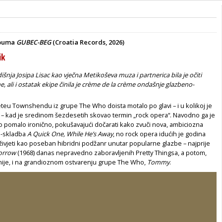
lbuma
GUBEC-BEG
(Croatia Records, 2026)
ik
nja Josipa Lisac kao vječna Metikoševa muza i partnerica bila je očiti
e, ali i ostatak ekipe činila je crème de la crème ondašnje glazbeno-
teu Townshendu iz grupe The Who doista motalo po glavi – i u kolikoj je
n – kad je sredinom šezdesetih skovao termin „rock opera“. Navodno ga je
o pomalo ironično, pokušavajući dočarati kako zvuči nova, ambiciozna
o-skladba
A Quick One, While He’s Away
, no rock opera idućih je godina
živjeti kao poseban hibridni podžanr unutar popularne glazbe – najprije
Sorrow
(1968) danas nepravedno zaboravljenih Pretty Thingsa, a potom,
ije, i na grandioznom ostvarenju grupe The Who,
Tommy
.