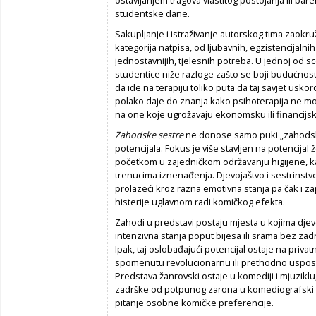
ostavljanjem tragova vlastitog postojanja ili ba
studentske dane.
Sakupljanje i istraživanje autorskog tima zaokru
kategorija natpisa, od ljubavnih, egzistencijaln
jednostavnijih, tjelesnih potreba. U jednoj od s
studentice niže razloge zašto se boji budućnosti
da ide na terapiju toliko puta da taj savjet usko
polako daje do znanja kako psihoterapija ne mo
na one koje ugrožavaju ekonomsku ili financijsk
Zahodske sestre
ne donose samo puki „zahods
potencijala. Fokus je više stavljen na potencijal
početkom u zajedničkom održavanju higijene, ka
trenucima iznenađenja. Djevojaštvo i sestrinstvo
prolazeći kroz razna emotivna stanja pa čak i za
histerije uglavnom radi komičkog efekta.
Zahodi u predstavi postaju mjesta u kojima djev
intenzivna stanja poput bijesa ili srama bez zadrš
Ipak, taj oslobađajući potencijal ostaje na privatn
spomenutu revolucionarnu ili prethodno uspost
Predstava žanrovski ostaje u komediji i mjuzikl
zadrške od potpunog zarona u komediografski pot
pitanje osobne komičke preferencije.