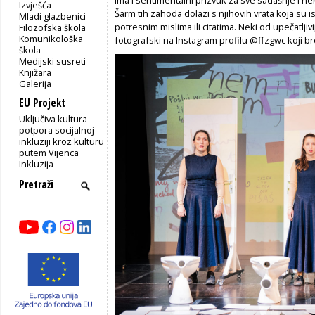
Izvješća
Šarm tih zahoda dolazi s njihovih vrata koja su i
Mladi glazbenici
potresnim mislima ili citatima. Neki od upečatljiv
Filozofska škola
Komunikološka
fotografski na Instagram profilu @ffzgwc koji bro
škola
Medijski susreti
Knjižara
Galerija
EU Projekt
Uključiva kultura -
potpora socijalnoj
inkluziji kroz kulturu
putem Vijenca
Inkluzija