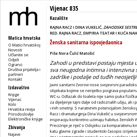
Vijenac 835
Kazalište
RAJNA RACZ I DINA VUKELIĆ,
ZAHODSKE SESTR
RED. RAJNA RACZ, EMPIRIA TEATAR I KUĆA NAH
Matica hrvatska
Ženska sanitarna ispovjedaonica
O Matici hrvatskoj
Novosti
Piše Nora Čulić Matošić
Učlanite se
Odjeli
Zahodi u predstavi postaju mjesta u
Ogranci
sva neugodna intimna i intenzivna s
Društva prijatelja i
partneri
zadrške i podalje od tuđih neosjetlji
Kontakt
Javni sanitarni čvorovi nose svojevrsni paradoks
Izdavaštvo
objekata kojime se nerijetko poigrava popularn
Knjige
WC-u. Odlazak do toaleta nije samo puka fizička
Vijenac
za dijeljenje tajni dalje od radoznalih ušiju, ali
Kolo
i inih smetnji. S narativnim potencijalom ženskog
Hrvatska revija
Racz i dramaturginja Dina Vukelić u svojevrsno
Prirodoslovlje
Elektroničke knjige
inspiraciju konkretno uzimaju habitus ženskih 
Preciznije je riječ o Odsjeku za komparativnu k
Zbivanja
katu glavne zgrade i studentski časopis izrije
Najave
ima i sentimentalni prizvuk za sve sadašnje i nek