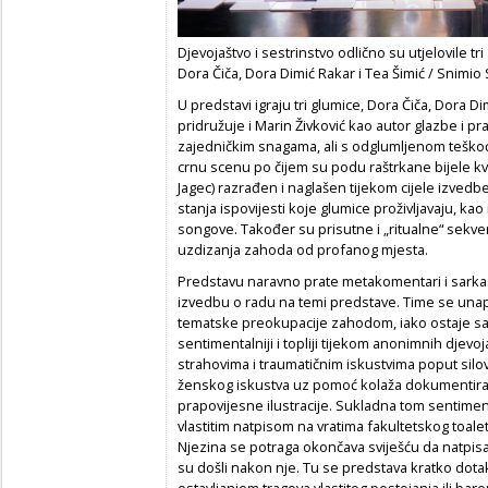
Djevojaštvo i sestrinstvo odlično su utjelovile tri
Dora Čiča, Dora Dimić Rakar i Tea Šimić / Snimio
U predstavi igraju tri glumice, Dora Čiča, Dora Di
pridružuje i Marin Živković kao autor glazbe i pr
zajedničkim snagama, ali s odglumljenom teškoć
crnu scenu po čijem su podu raštrkane bijele kv
Jagec) razrađen i naglašen tijekom cijele izvedb
stanja ispovijesti koje glumice proživljavaju, ka
songove. Također su prisutne i „ritualne“ sekve
uzdizanja zahoda od profanog mjesta.
Predstavu naravno prate metakomentari i sarka
izvedbu o radu na temi predstave. Time se unapr
tematske preokupacije zahodom, iako ostaje s
sentimentalniji i topliji tijekom anonimnih djevoj
strahovima i traumatičnim iskustvima poput silova
ženskog iskustva uz pomoć kolaža dokumentirani
prapovijesne ilustracije. Sukladna tom sentimen
vlastitim natpisom na vratima fakultetskog toalet
Njezina se potraga okončava sviješću da natpisa 
su došli nakon nje. Tu se predstava kratko dot