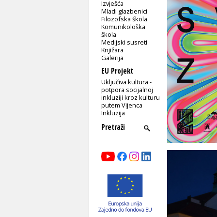
Izvješća
Mladi glazbenici
Filozofska škola
Komunikološka
škola
Medijski susreti
Knjižara
Galerija
EU Projekt
Uključiva kultura -
potpora socijalnoj
inkluziji kroz kulturu
putem Vijenca
Inkluzija