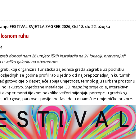
danje FESTIVAL SVJETLA ZAGREB 2026, Od 18. do 22. ožujka
tlosnom ruhu
ot
agreb donosi nam 26 umjetničkih instalacija na 21 lokaciji, pretvarajući
ad u veliku galeriju na otvorenom
Zagreb, koji organizira Turistička zajednica grada Zagreba uz podršku
sljednjih se godina profilirao u jedno od najprepoznatljivijih kulturnih
ć gotovo cijelo desetljeće spaja umjetnost, tehnologiju i urbani prostor u
lno iskustvo. Svjetlosne instalacije, 3D
mapping
projekcije, interaktivni
sni eksperimenti tijekom nekoliko večeri mijenjaju percepciju gradskog
ajući trgove, parkove i povijesne fasade u dinamične umjetničke prizore.