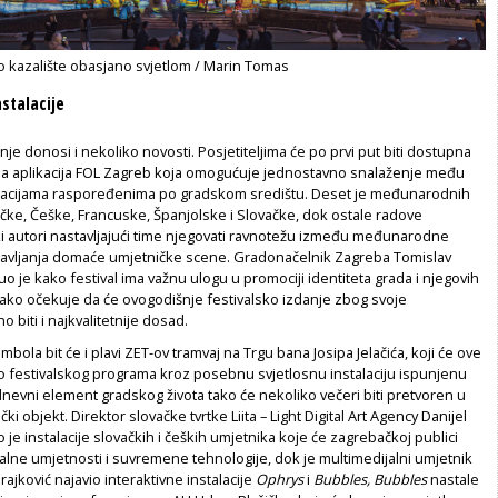
 kazalište obasjano svjetlom / Marin Tomas
stalacije
je donosi i nekoliko novosti. Posjetiteljima će po prvi put biti dostupna
a aplikacija FOL Zagreb koja omogućuje jednostavno snalaženje među
lokacijama raspoređenima po gradskom središtu. Deset je međunarodnih
čke, Češke, Francuske, Španjolske i Slovačke, dok ostale radove
ki autori nastavljajući time njegovati ravnotežu između međunarodne
tavljanja domaće umjetničke scene. Gradonačelnik Zagreba Tomislav
o je kako festival ima važnu ulogu u promociji identiteta grada i njegovih
kako očekuje da će ovogodišnje festivalsko izdanje zbog svoje
o biti i najkvalitetnije dosad.
mbola bit će i plavi ZET-ov tramvaj na Trgu bana Josipa Jelačića, koji će ove
io festivalskog programa kroz posebnu svjetlosnu instalaciju ispunjenu
nevni element gradskog života tako će nekoliko večeri biti pretvoren u
i objekt. Direktor slovačke tvrtke Liita – Light Digital Art Agency Danijel
 je instalacije slovačkih i čeških umjetnika koje će zagrebačkoj publici
italne umjetnosti i suvremene tehnologije, dok je multimedijalni umjetnik
rajković najavio interaktivne instalacije
Ophrys
i
Bubbles, Bubbles
nastale