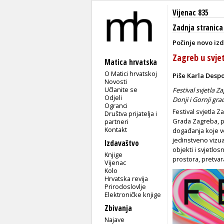
Vijenac 835
Zadnja stranica
Počinje novo iz
Zagreb u svje
Matica hrvatska
O Matici hrvatskoj
Piše Karla Desp
Novosti
Učlanite se
Festival svjetla Z
Odjeli
Donji i Gornji gr
Ogranci
Festival svjetla 
Društva prijatelja i
Grada Zagreba, po
partneri
Kontakt
događanja koje ve
jedinstveno vizua
Izdavaštvo
objekti i svjetlo
Knjige
prostora, pretvar
Vijenac
Kolo
Hrvatska revija
Prirodoslovlje
Elektroničke knjige
Zbivanja
Najave