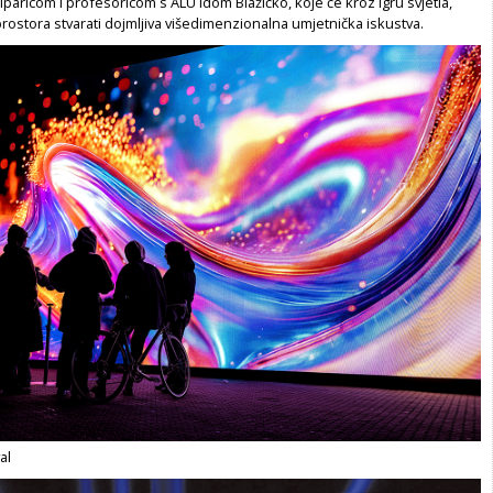
iparicom i profesoricom s ALU Idom Blažičko, koje će kroz igru svjetla,
prostora stvarati dojmljiva višedimenzionalna umjetnička iskustva.
al