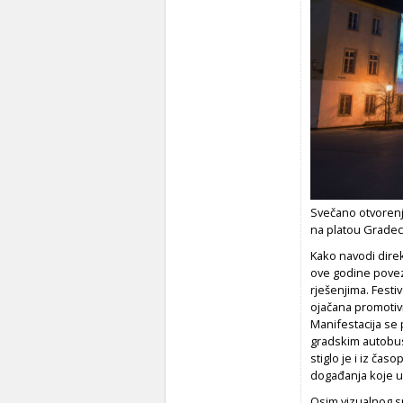
Svečano otvorenje
na platou Gradec
Kako navodi direk
ove godine povez
rješenjima. Festi
ojačana promotiv
Manifestacija se
gradskim autobusi
stiglo je i iz časo
događanja koje u 
Osim vizualnog s