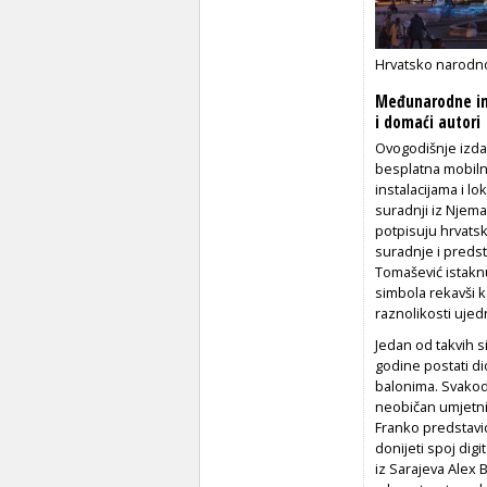
Hrvatsko narodno
Međunarodne in
i domaći autori
Ovogodišnje izdan
besplatna mobiln
instalacijama i 
suradnji iz Njema
potpisuju hrvats
suradnje i preds
Tomašević istaknu
simbola rekavši 
raznolikosti ujedn
Jedan od takvih si
godine postati d
balonima. Svakod
neobičan umjetničk
Franko predstavio
donijeti spoj dig
iz Sarajeva Alex B