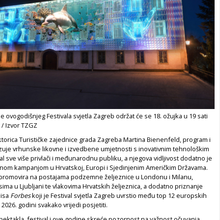
 ovogodišnjeg Festivala svjetla Zagreb održat će se 18. ožujka u 19 sati
 / Izvor TZGZ
torica Turističke zajednice grada Zagreba Martina Bienenfeld, program i
uje vrhunske likovne i izvedbene umjetnosti s inovativnim tehnološkim
val sve više privlači i međunarodnu publiku, a njegova vidljivost dodatno je
nom kampanjom u Hrvatskoj, Europi i Sjedinjenim Američkim Državama.
 promovira na postajama podzemne željeznice u Londonu i Milanu,
ma u Ljubljani te vlakovima Hrvatskih željeznica, a dodatno priznanje
pisa
Forbes
koji je Festival svjetla Zagreb uvrstio među top 12 europskih
2026. godini svakako vrijedi posjetiti.
pektakla, festival i ove godine skreće pozornost na važnost očuvanja