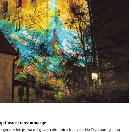
jetlosne transformacije
će godine biti jedna od glavnih okosnica festivala. Na Trgu bana Josipa