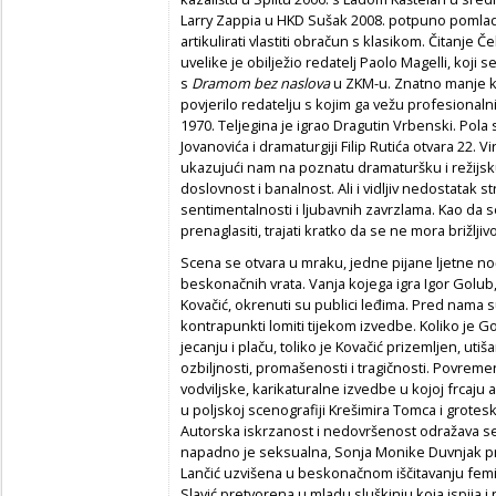
Larry Zappia u HKD Sušak 2008. potpuno pomladi
artikulirati vlastiti obračun s klasikom. Čitanje Č
uvelike je obilježio redatelj Paolo Magelli, koji
s
Dramom bez naslova
u ZKM-u. Znatno manje kaz
povjerilo redatelju s kojim ga vežu profesional
1970. Teljegina je igrao Dragutin Vrbenski. Pola 
Jovanovića i dramaturgiji Filip Rutića otvara 22. 
ukazujući nam na poznatu dramaturšku i režijsk
doslovnost i banalnost. Ali i vidljiv nedostatak st
sentimentalnosti i ljubavnih zavrzlama. Kao da s
prenaglasiti, trajati kratko da se ne mora brižljivo
Scena se otvara u mraku, jedne pijane ljetne noć
beskonačnih vrata. Vanja kojega igra Igor Golub,
Kovačić, okrenuti su publici leđima. Pred nama s
kontrapunkti lomiti tijekom izvedbe. Koliko je G
jecanju i plaču, toliko je Kovačić prizemljen, utiš
ozbiljnosti, promašenosti i tragičnosti. Povre
vodviljske, karikaturalne izvedbe u kojoj frcaju 
u poljskoj scenografiji Krešimira Tomca i grote
Autorska iskrzanost i nedovršenost odražava se 
napadno je seksualna, Sonja Monike Duvnjak prak
Lančić uzvišena u beskonačnom iščitavanju femini
Slavić pretvorena u mladu sluškinju koja ispija 