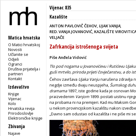
Vijenac 835
Kazalište
ANTON PAVLOVIČ ČEHOV,
UJAK VANJA
,
RED. VANJA JOVANOVIĆ, KAZALIŠTE VIROVITICA
Matica hrvatska
VELJAČE
O Matici hrvatskoj
Zafrkancija istrošenoga svijeta
Novosti
Učlanite se
Piše Anđela Vidović
Odjeli
Ogranci
Tlo pod nogama u Jovanovićevu i Rutićevu Ujaku 
Društva prijatelja i
guši mrtvilo, priroda prijeti čovječanstvu, a do is
partneri
Kontakt
Čehov završava
Ujaka Vanju
narušena zdravlja na
negdje između dvaju neuspjeha,
Šumskog duh
Izdavaštvo
dramama
1897, iste godine kada je osnovan Mos
Knjige
praizvedenim
Vanjom
1899. postati uistinu njego
Vijenac
na probama ni na premijeri. Kad mu Maksim Gorki
Kolo
u nekom provincijskom kazalištu nakon izvedbe,
Hrvatska revija
Prirodoslovlje
„Davno sam odustao od kazališta i ne piše mi se 
Elektroničke knjige
Zbivanja
Najave