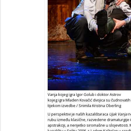
Vanja kojeg igra Igor Golub i doktor Astrov
kojeg igra Mladen Kovačić dvojica su čudnovatih 
tijekom izvedbe / Snimila Kristina Oberling
U perspektivi je naših kazalištaraca
Ujak Vanja
ne
rubu između klasične, razvedene dramaturgije 
apstrakciji, a nerijetko siromašne u slojevitos
kazalištu u Splitu 2006. s Ladom Kaštelan u središ