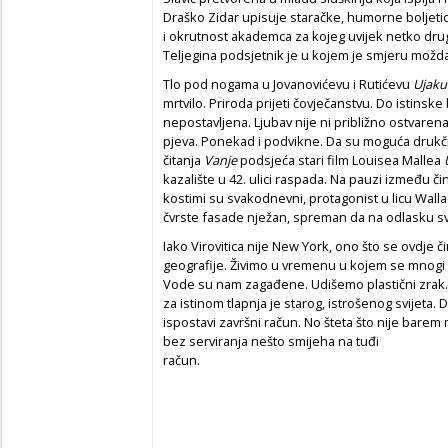
Draško Zidar upisuje staračke, humorne boljetic
i okrutnost akademca za kojeg uvijek netko drug
Teljegina podsjetnik je u kojem je smjeru možda m
Tlo pod nogama u Jovanovićevu i Rutićevu
Ujaku
mrtvilo. Priroda prijeti čovječanstvu. Do istinske
nepostavljena. Ljubav nije ni približno ostvarena
pjeva. Ponekad i podvikne. Da su moguća drukčij
čitanja
Vanje
podsjeća stari film Louisea Mallea
kazalište u 42. ulici raspada. Na pauzi između čino
kostimi su svakodnevni, protagonist u licu Wall
čvrste fasade nježan, spreman da na odlasku sv
Iako Virovitica nije New York, ono što se ovdje 
geografije. Živimo u vremenu u kojem se mnogi p
Vode su nam zagađene. Udišemo plastični zrak. 
za istinom tlapnja je starog, istrošenog svijeta.
ispostavi završni račun. No šteta što nije bare
bez serviranja nešto smijeha na tuđi
račun.