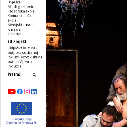
Izvješća
Mladi glazbenici
Filozofska škola
Komunikološka
škola
Medijski susreti
Knjižara
Galerija
EU Projekt
Uključiva kultura -
potpora socijalnoj
inkluziji kroz kulturu
putem Vijenca
Inkluzija