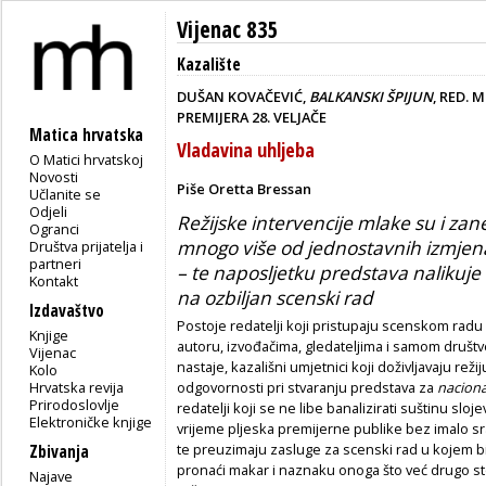
Vijenac 835
Kazalište
DUŠAN KOVAČEVIĆ,
BALKANSKI ŠPIJUN
, RED. 
PREMIJERA 28. VELJAČE
Matica hrvatska
Vladavina uhljeba
O Matici hrvatskoj
Novosti
Piše Oretta Bressan
Učlanite se
Odjeli
Režijske intervencije mlake su i z
Ogranci
mnogo više od jednostavnih izmjena 
Društva prijatelja i
partneri
– te naposljetku predstava nalikuje
Kontakt
na ozbiljan scenski rad
Izdavaštvo
Postoje redatelji koji pristupaju scenskom rad
Knjige
autoru, izvođačima, gledateljima i samom druš
Vijenac
nastaje, kazališni umjetnici koji doživljavaju reži
Kolo
Hrvatska revija
odgovornosti pri stvaranju predstava za
nacion
Prirodoslovlje
redatelji koji se ne libe banalizirati suštinu sloje
Elektroničke knjige
vrijeme pljeska premijerne publike bez imalo s
te preuzimaju zasluge za scenski rad u kojem bi 
Zbivanja
pronaći makar i naznaku onoga što već drugo 
Najave