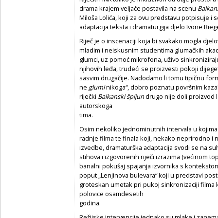
drama krajem veljače postavila na scenu
Balkan
Miloša Lolića, koji za ovu predstavu potpisuje i 
adaptacija teksta i dramaturgija djelo Ivone Rieg
Riječ je o inscenaciji koja bi svakako mogla djel
mladim i neiskusnim studentima glumačkih akadem
glumci, uz pomoć mikrofona, uživo sinkroniziraju
njihovih leđa, trudeći se proizvesti pokoji dijeget
sasvim drugačije. Nadodamo li tomu tipičnu form
ne
glumi
nikoga“, dobro poznatu površnim kazal
riječki
Balkanski špijun
drugo nije doli proizvod 
autorskoga
tima.
Osim nekoliko jednominutnih intervala u kojima 
radnje filma te finala koji, nekako neprirodno 
izvedbe, dramaturška adaptacija svodi se na s
stihova i izgovorenih riječi izrazima (većinom to
banalni pokušaj spajanja izvornika s kontekstom 
poput „Lenjinova bulevara“ koji u predstavi posta
groteskan umetak pri pukoj sinkronizaciji filma
polovice osamdesetih
godina.
Režijske intervencije jednako su mlake i zanem