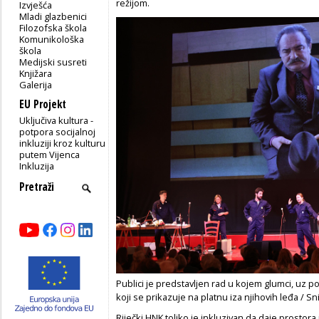
režijom.
Izvješća
Mladi glazbenici
Filozofska škola
Komunikološka
škola
Medijski susreti
Knjižara
Galerija
EU Projekt
Uključiva kultura -
potpora socijalnoj
inkluziji kroz kulturu
putem Vijenca
Inkluzija
Publici je predstavljen rad u kojem glumci, uz p
koji se prikazuje na platnu iza njihovih leđa / 
Riječki HNK toliko je inkluzivan da daje prostora