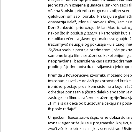
jednostavnih izmjena glumaca u sinkronizaciji fi
više na školsku priredbu nego na ozbiljan scens
cjelokupni smisao i poruku. Pri kraju se glumačk
Anastazija Balaž, Jelena Graovac Lučev, Damir Orli
Deni Sanković – pridružuje i Milan Mudrić, vatr
nakon što ih posluži
pizzom
iz kartonskih kutija,
nekoliko rečenica glavnoga junaka svog najdraž
(razumljivo) neuspjelog pokušaja – u situaciji ne
Zajčeva
osoblja postaje predmetom (loše prikrive
samome kraju filma izraženi su kakofonijom gl
neopravdana i besmislena kao i ostatak dramaturš
publici još jednu potvrdu o traljavosti cjelokupn
Premda u Kovačevićevu izvorniku možemo prepozn
inscenacija uvelike odvlači pozornost od kritike p
ironično, postaje preslikom sistema u kojem ša
određuje ponašanje (često daleko sposobnije) v
zasluge – u filmu savršeno izraženog riječima sj
„Ti misliš da deca od budžovana čekaju na pos
ih posle rađaju!“
U riječkom
Balkanskom špijunu
ne dolazi do izra
Ivona Rieger priželjkuje u programskoj knjižici,
zvuči više kao krinka za aljkav scenski rad. Uist