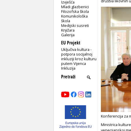
društva likovnih 
Izvješća
Mladi glazbenici
Filozofska škola
Komunikološka
škola
Medijski susreti
Knjižara
Galerija
EU Projekt
Uključiva kultura -
potpora socijalnoj
inkluziji kroz kulturu
putem Vijenca
Inkluzija
Konferencija za m
Ministrica kultur
venecijanskoj međ