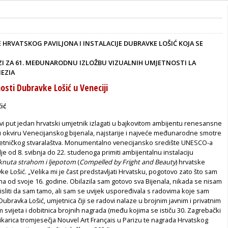
 HRVATSKOG PAVILJONA I INSTALACIJE DUBRAVKE LOŠIĆ KOJA SE
ZI ZA 61. MEĐUNARODNU IZLOŽBU VIZUALNIH UMJETNOSTI LA
NEZIA
sti Dubravke Lošić u Veneciji
ić
i put jedan hrvatski umjetnik izlagati u bajkovitom ambijentu renesansne
 u okviru Venecijanskog bijenala, najstarije i najveće međunarodne smotre
tničkog stvaralaštva. Monumentalno venecijansko središte UNESCO-a
lje od 8. svibnja do 22. studenoga primiti ambijentalnu instalaciju
knuta strahom i ljepotom
(
Compelled by Fright and Beauty
) hrvatske
e Lošić. „Velika mi je čast predstavljati Hrvatsku, pogotovo zato što sam
a od svoje 16. godine. Obilazila sam gotovo sva Bijenala, nikada se nisam
isliti da sam tamo, ali sam se uvijek uspoređivala s radovima koje sam
 Dubravka Lošić, umjetnica čiji se radovi nalaze u brojnim javnim i privatnim
m svijeta i dobitnica brojnih nagrada (među kojima se ističu 30. Zagrebački
ikarica tromjesečja Nouvel Art Français u Parizu te nagrada Hrvatskog