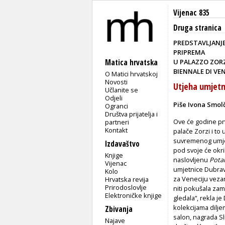
Vijenac 835
Druga stranica
PREDSTAVLJANJE
PRIPREMA
Matica hrvatska
U PALAZZO ZOR
BIENNALE DI VE
O Matici hrvatskoj
Novosti
Utjeha umjetno
Učlanite se
Odjeli
Piše Ivona Smolč
Ogranci
Društva prijatelja i
Ove će godine prv
partneri
Kontakt
palače Zorzi i to
suvremenog umje
Izdavaštvo
pod svoje će okri
Knjige
naslovljenu
Pota
Vijenac
umjetnice Dubravk
Kolo
za Veneciju vezan
Hrvatska revija
Prirodoslovlje
niti pokušala zam
Elektroničke knjige
gledala“, rekla je
kolekcijama dilje
Zbivanja
salon, nagrada Sl
Najave