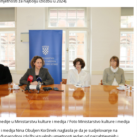
umjetnosti za najbolju izložbu u 2024).
edije u Ministarstvu kulture i medija / Foto Ministarstvo kulture i medija
e i medija Nina Obuljen Koržinek naglasila je da je sudjelovanje na
unarodnoj izložbi vizualnih umjetnosti jedan od najzahtjevnijih i