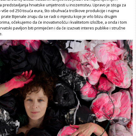
a predstavljanja hrvatske umjetnosti u inozemstvu. Upravo je stoga za
 više od 250 tisuća eura, što obuhvaća troškove produkcije i najma
i prate Bijenale znaju da se radi o mjestu koje je vrlo blizu drugim
rima, očekujemo da će inovativnošću i kvalitetom izložbe, a onda i tom
vatski paviljon biti primijećen i da će izazvati interes publike i stručne
e.