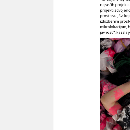
najvećih projekat
projekt izdvojeno
prostora. „Svi koj
izložbenim prosto
mikrolokacijom, hr
javnosti“, kazala j