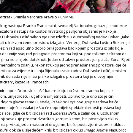
portret / Snimila Veronica Arevalo / CNMMU
skog nastupa Branko Franceschi, ravnatelj Nacionalnog muzeja moderne
izatora nastupa) te kustos hrvatskog paviljona objasnio je kako je
 Dubravku Lošić nakon njezine izložbe u dubrovačkoj tvrđavi Bokar. „Iako
ali u kakvom ćemo prostoru izlagati u Veneciji, Dubravka Lošić u Bokaru je
ezin rad apsolutno dobro prilagođava bilo kojem prostoru iz bilo koje
o da umije svoj rad prilagoditi prostorima koji su pod tolikom zaštitom da
njima ne smijete dotaknuti. Jedan od takvih prostora je i palača Zorzi. Riječ
umentalnom zdanju, rekonstrukciji jednog renesansnog prostora, čije će
 prvi kat za vrijeme trajanja Bijenala krasiti radovi Dubravke Lošić, a mislim
ik do sada nije imao prilike izlagati u prostoru koji je u ovoj mjeri
ticiran“, kazao je Franceschi.
mira opus Dubravke Lošić kao reakciju na životnu traumu koja se
om, umjetnošću i utjehom umjetnosti. Upravo to je ono što je čini
idejom glavne teme Bijenala,
In Minor Keys
. Sve grupe radova bit će
amostojeće instalacije što će doprinijeti spektakularnosti postava koji
palače, gdje će biti izložen rad
Libertas Bells
, a zatim će, u uzdužnom
koji povezuje prostor dvorišta s gornjim katom, biti postavljen ciklus
 na prvi kat, jedan nasuprot drugome, bit će postavljeni radovi iz ciklusa
bula
, dok će u sljedećem krilu biti izložen ciklus
Imago Anima
. Nasuprot