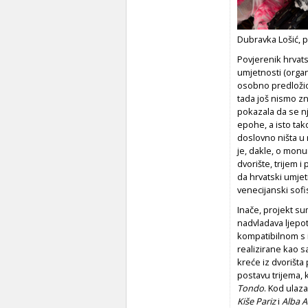
Dubravka Lošić, 
Povjerenik hrvat
umjetnosti (organ
osobno predložio
tada još nismo zn
pokazala da se nj
epohe, a isto tak
doslovno ništa u 
je, dakle, o mon
dvorište, trijem i
da hrvatski umjetn
venecijanski sofis
Inače, projekt su
nadvladava ljepot
kompatibilnom s 
realizirane kao s
kreće iz dvorišta 
postavu trijema, 
Tondo
. Kod ulaza
Kiše Pariz
i
Alba A