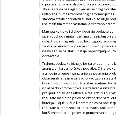
u ponašanju svjetlosti dok prolazi kroz svaku to
slojeva stakla naslaganih jedan na drugi koriste
uklanjanju šuma uzrokovanog deformacijama u 
starenja stakla određivali su koliko se dugo po
i na različitim temperaturama, a ekstrapolacijo
Magnetske trake i diskovi kodiraju podatke po
sitnih područja metalnog filma u različitim orijen
nule. Ti sitni magneti mogu lako izgubiti svoj 
zahtijeva redovito kopiranje i ponovno pisanje i
nešto zapiše na staklu ostaje nepromjenjivo. Po
održavanje.
Trajnost podataka bitna je jer su eksperimenti 
znanstvenika trajno čuvati podatke. Cilj je svako
a u novije vrijeme intenzivnije se pojavljuju pr
objavljenih istraživanja. Slično kao zapis na sta
bi se moći ponovno dobiti u istim uvjetima. Ne
istraživačkih timova provela istraživanje niza br
provjerili objavljena otkrića, a rezultati su bili r
rezultate manje od polovice eksperimenata. Auto
kriterija, uključujući je li barem polovica pokušaj
rezultate u istom smjeru kao i izvorni rad. Sam
korištenjem barem polovice primjenjivih kriterij