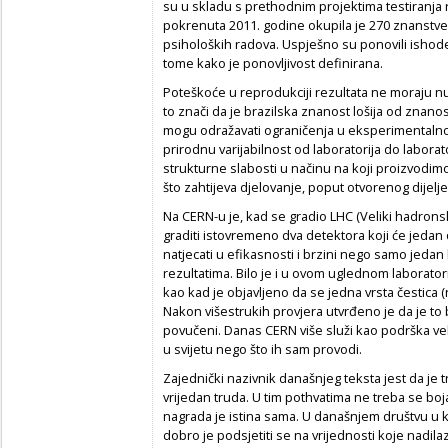
su u skladu s prethodnim projektima testiranja r
pokrenuta 2011. godine okupila je 270 znanstven
psiholoških radova. Uspješno su ponovili ishode
tome kako je ponovljivost definirana.
Poteškoće u reprodukciji rezultata ne moraju nužn
to znači da je brazilska znanost lošija od znanos
mogu odražavati ograničenja u eksperimentalno
prirodnu varijabilnost od laboratorija do laborat
strukturne slabosti u načinu na koji proizvod
što zahtijeva djelovanje, poput otvorenog dijelj
Na CERN-u je, kad se gradio LHC (Veliki hadronsk
graditi istovremeno dva detektora koji će jeda
natjecati u efikasnosti i brzini nego samo jedan koj
rezultatima. Bilo je i u ovom uglednom laborator
kao kad je objavljeno da se jedna vrsta čestica (n
Nakon višestrukih provjera utvrđeno je da je to 
povučeni. Danas CERN više služi kao podrška v
u svijetu nego što ih sam provodi.
Zajednički nazivnik današnjeg teksta jest da je 
vrijedan truda. U tim pothvatima ne treba se boja
nagrada je istina sama. U današnjem društvu u k
dobro je podsjetiti se na vrijednosti koje nadi