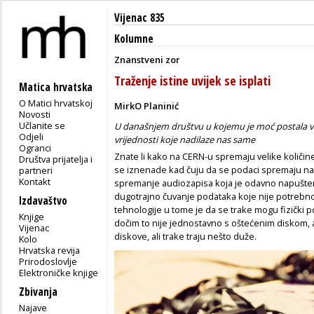
Vijenac 835
Kolumne
Znanstveni zor
Traženje istine uvijek se isplati
Matica hrvatska
O Matici hrvatskoj
MirkO Planinić
Novosti
Učlanite se
U današnjem društvu u kojemu je moć postala važ
Odjeli
vrijednosti koje nadilaze nas same
Ogranci
Znate li kako na CERN-u spremaju velike količin
Društva prijatelja i
se iznenade kad čuju da se podaci spremaju na
partneri
Kontakt
spremanje audiozapisa koja je odavno napuštena
dugotrajno čuvanje podataka koje nije potrebno 
Izdavaštvo
tehnologije u tome je da se trake mogu fizički 
Knjige
dočim to nije jednostavno s oštećenim diskom, a
Vijenac
diskove, ali trake traju nešto duže.
Kolo
Hrvatska revija
Prirodoslovlje
Elektroničke knjige
Zbivanja
Najave