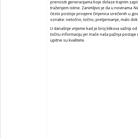
prenositi generacijama koje dolaze trajnim zapisi
traženjem istine. Zanimljivo je da u novinama
Ne
često postoje provjere činjenica izrečenih u go
oznake: netočno, točno, pretjerivanje, malo doka
U današnje vrijeme kad je broj klikova važniji od 
točnu informaciju jer inače naša pažnja postaje
upitne su kvalitete.