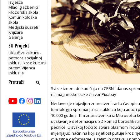
Izvješća
Mladi glazbenici
Filozofska škola
Komunikološka
škola
Medijski susreti
Knjižara
Galerija
EU Projekt
Uključiva kultura -
potpora socijalnoj
inkluziji kroz kulturu
putem Vijenca
Inkluzija
Svi se iznenade kad čuju da CERN i danas spr
na magnetske trake / Izvor Pixabay
Nedavno je objavljen znanstveni rad u časopis
tehnologija spremanja na staklo za koju autori
10.000 godina. Tim znanstvenika iz Microsofta ko
utiskivanje deformacija u 3D komad borosilikatn
pećnice. U svakoj točki to stvara plazmom induci
mijenjajući način na koji svjetlost putuje kroz nj
ove sitne deformacije, a zatim ih očitavaju po