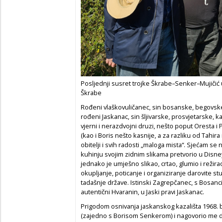
Posljednji susret trojke Škrabe–Senker–Mujičić u 
Škrabe
Rođeni vlaškovuličanec, sin bosanske, begovske,
rođeni Jaskanac, sin šljivarske, prosvjetarske, ka
vjerni i nerazdvojni druzi, nešto poput Oresta i 
(kao i Boris nešto kasnije, a za razliku od Tahira
obitelji i svih radosti „maloga mista“. Sjećam se
kuhinju svojim zidnim slikama pretvorio u Disne
jednako je umješno slikao, crtao, glumio i režir
okupljanje, poticanje i organiziranje darovite s
tadašnje države. Istinski Zagrepčanec, s Bosanc
autentični Hvaranin, u Jaski pravi Jaskanac.
Prigodom osnivanja jaskanskog kazališta 1968. 
(zajedno s Borisom Senkerom) i nagovorio me d