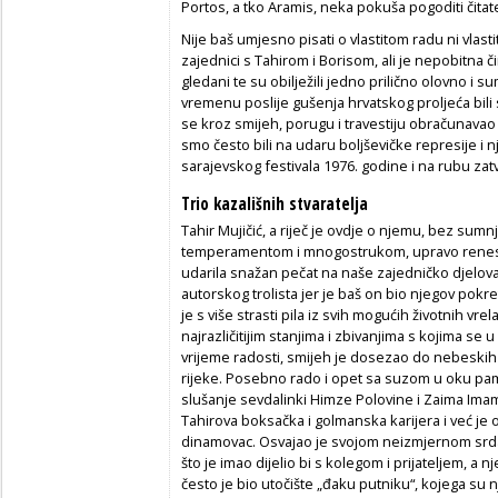
Portos, a tko Aramis, neka pokuša pogoditi čitat
Nije baš umjesno pisati o vlastitom radu ni vlast
zajednici s Tahirom i Borisom, ali je nepobitna čin
gledani te su obilježili jedno prilično olovno i 
vremenu poslije gušenja hrvatskog proljeća bili s
se kroz smijeh, porugu i travestiju obračunavao
smo često bili na udaru boljševičke represije i 
sarajevskog festivala 1976. godine i na rubu zat
Trio kazališnih stvaratelja
Tahir Mujičić, a riječ je ovdje o njemu, bez sum
temperamentom i mnogostrukom, upravo rene
udarila snažan pečat na naše zajedničko djelovan
autorskog trolista jer je baš on bio njegov pokre
je s više strasti pila iz svih mogućih životnih vrel
najrazličitijim stanjima i zbivanjima s kojima se
vrijeme radosti, smijeh je dosezao do nebeskih v
rijeke. Posebno rado i opet sa suzom u oku pa
slušanje sevdalinki Himze Polovine i Zaima Imamo
Tahirova boksačka i golmanska karijera i već je
dinamovac. Osvajao je svojom neizmjernom srd
što je imao dijelio bi s kolegom i prijateljem, a n
često je bio utočište „đaku putniku“, kojega su nj