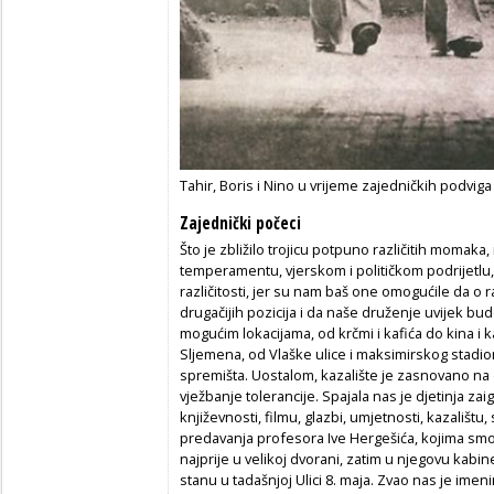
Tahir, Boris i Nino u vrijeme zajedničkih podviga
Zajednički počeci
Što je zbližilo trojicu potpuno različitih momaka,
temperamentu, vjerskom i političkom podrijetlu, 
različitosti, jer su nam baš one omogućile da o
drugačijih pozicija i da naše druženje uvijek bud
mogućim lokacijama, od krčmi i kafića do kina i kaz
Sljemena, od Vlaške ulice i maksimirskog stadi
spremišta. Uostalom, kazalište je zasnovano na 
vježbanje tolerancije. Spajala nas je djetinja za
književnosti, filmu, glazbi, umjetnosti, kazalištu, 
predavanja profesora Ive Hergešića, kojima smo 
najprije u velikoj dvorani, zatim u njegovu kabin
stanu u tadašnjoj Ulici 8. maja. Zvao nas je imeni