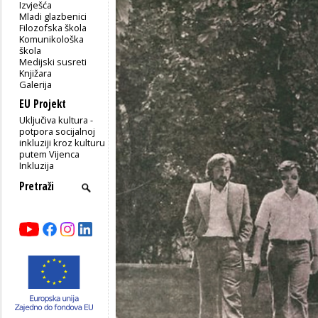
Izvješća
Mladi glazbenici
Filozofska škola
Komunikološka
škola
Medijski susreti
Knjižara
Galerija
EU Projekt
Uključiva kultura -
potpora socijalnoj
inkluziji kroz kulturu
putem Vijenca
Inkluzija