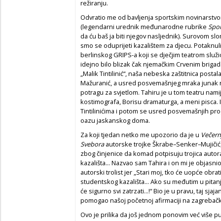
režiranju.
Odvratio me od bavljenja sportskim novinarstvom 
(legendarni urednik međunarodne rubrike
Spor
da ću baš ja biti njegov nasljednik). Surovom slo
smo se oduprijeti kazalištem za djecu. Potaknuli 
berlinskog GRIPS-a koji se dječjim teatrom služi
idejno bilo blizak čak njemačkim Crvenim brigad
„Malik Tintilinić“, naša nebeska zaštitnica postala
Mažuranić, a usred posvemašnjeg mraka junak 
potragu za svjetlom. Tahiru je u tom teatru nami
kostimografa, Borisu dramaturga, a meni pisca. 
Tintilinićima i potom se usred posvemašnjih pr
oazu jaskanskog doma.
Za koji tjedan netko me upozorio da je u
Večern
Svebora
autorske trojke Škrabe–Senker–Mujiči
zbog činjenice da komad potpisuju trojica autor
kazališta... Nazvao sam Tahira i on mi je objasn
autorski trolist jer „Stari moj, tko će uopće obra
studentskog kazališta... Ako su međutim u pitanju 
će sigurno svi zatrzati...!“ Bio je u pravu, taj sja
pomogao našoj početnoj afirmaciji na zagrebačkoj
Ovo je prilika da još jednom ponovim već više p