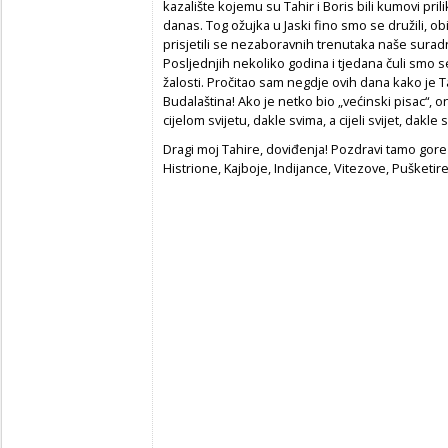
kazalište kojemu su Tahir i Boris bili kumovi pri
danas. Tog ožujka u Jaski fino smo se družili, ob
prisjetili se nezaboravnih trenutaka naše suradnje
Posljednjih nekoliko godina i tjedana čuli smo se 
žalosti. Pročitao sam negdje ovih dana kako je 
Budalaština! Ako je netko bio „većinski pisac“, o
cijelom svijetu, dakle svima, a cijeli svijet, dakle 
Dragi moj Tahire, doviđenja! Pozdravi tamo gore
Histrione, Kajboje, Indijance, Vitezove, Pušketire