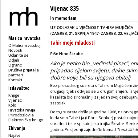
Vijenac 835
In memoriam
UZ ODLAZAK U VJEČNOST TAHIRA MUJIČIĆA
(ZAGREB, 21. SRPNJA 1947–ZAGREB, 22. VELJAČE
Matica hrvatska
Tahir moje mladosti
O Matici hrvatskoj
Novosti
Piše Nino Škrabe
Učlanite se
Odjeli
Ako je netko bio „većinski pisac“, ond
Ogranci
pripadao cijelom svijetu, dakle svima, 
Društva prijatelja i
partneri
dobre volje bili su njegova obitelj
Kontakt
Bez presudnog susreta s Tahirom Mujičićem živ
Izdavaštvo
drugačiji tijek i odvijao se u drugom smjeru, a vj
Knjige
kazališta bio siromašniji za jedan svoj osebujan
Vijenac
sastojak.
Kolo
Hrvatska revija
Do tog susreta došlo je godine 1966, na prvoj go
Prirodoslovlje
kada smo Tahir i ja (i Boris Senker) postali najpri
Elektroničke knjige
suradnici te je spisateljska trojka Škrabe–Senke
Zbivanja
godina. Posljednji zajednički komad
Trenk iliti d
Najave