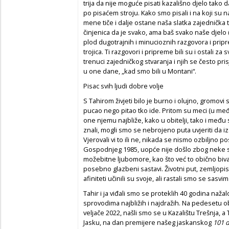
trija da nije moguće pisati kazališno djelo tako 
po pisaćem stroju. Kako smo pisali i na koji su n
mene tiče i dalje ostane naša slatka zajednička t
činjenica da je svako, ama baš svako naše djelo 
plod dugotrajnih i minucioznih razgovora i pripr
trojica. Ti razgovori i pripreme bili su i ostali za
trenuci zajedničkog stvaranja i njih se često pri
u one dane, „kad smo bili u Montani“.
Pisac svih ljudi dobre volje
S Tahirom živjeti bilo je burno i olujno, gromovi s
pucao nego pitao tko ide. Pritom su meci (u među
one njemu najbliže, kako u obitelji, tako i među
znali, mogli smo se nebrojeno puta uvjeriti da iz
Vjerovali vi to ili ne, nikada se nismo ozbiljno p
Gospodnjeg 1985, uopće nije došlo zbog neke sv
možebitne ljubomore, kao što već to obično biva
posebno glazbeni sastavi. Životni put, zemljopis, 
afiniteti učinili su svoje, ali rastali smo se sas
Tahir i ja viđali smo se proteklih 40 godina nažal
sprovodima najbližih i najdražih. Na pedesetu 
veljače 2022, našli smo se u Kazalištu Trešnja, a T
Jasku, na dan premijere našeg jaskanskog
101 