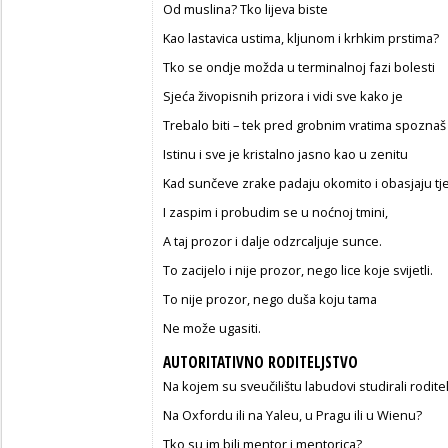
Od muslina? Tko lijeva biste
Kao lastavica ustima, kljunom i krhkim prstima?
Tko se ondje možda u terminalnoj fazi bolesti
Sjeća živopisnih prizora i vidi sve kako je
Trebalo biti – tek pred grobnim vratima spoznaš
Istinu i sve je kristalno jasno kao u zenitu
Kad sunčeve zrake padaju okomito i obasjaju tj
I zaspim i probudim se u noćnoj tmini,
A taj prozor i dalje odzrcaljuje sunce.
To zacijelo i nije prozor, nego lice koje svijetli.
To nije prozor, nego duša koju tama
Ne može ugasiti.
AUTORITATIVNO RODITELJSTVO
Na kojem su sveučilištu labudovi studirali rodite
Na Oxfordu ili na Yaleu, u Pragu ili u Wienu?
Tko su im bili mentor i mentorica?