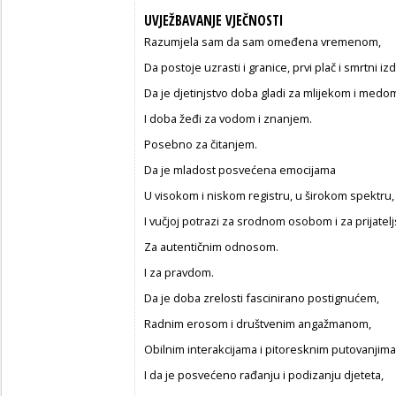
UVJEŽBAVANJE VJEČNOSTI
Razumjela sam da sam omeđena vremenom,
Da postoje uzrasti i granice, prvi plač i smrtni izd
Da je djetinjstvo doba gladi za mlijekom i medo
I doba žeđi za vodom i znanjem.
Posebno za čitanjem.
Da je mladost posvećena emocijama
U visokom i niskom registru, u širokom spektru,
I vučjoj potrazi za srodnom osobom i za prijatel
Za autentičnim odnosom.
I za pravdom.
Da je doba zrelosti fascinirano postignućem,
Radnim erosom i društvenim angažmanom,
Obilnim interakcijama i pitoresknim putovanjima
I da je posvećeno rađanju i podizanju djeteta,