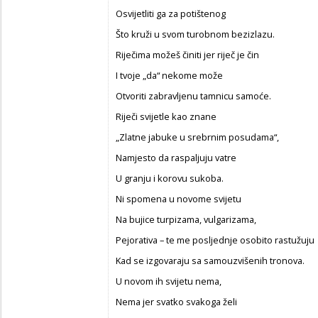
Osvijetliti ga za potištenog
Što kruži u svom turobnom bezizlazu.
Riječima možeš činiti jer riječ je čin
I tvoje „da“ nekome može
Otvoriti zabravljenu tamnicu samoće.
Riječi svijetle kao znane
„Zlatne jabuke u srebrnim posudama“,
Namjesto da raspaljuju vatre
U granju i korovu sukoba.
Ni spomena u novome svijetu
Na bujice turpizama, vulgarizama,
Pejorativa – te me posljednje osobito rastužuju
Kad se izgovaraju sa samouzvišenih tronova.
U novom ih svijetu nema,
Nema jer svatko svakoga želi