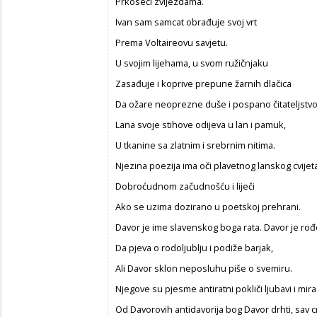
Prkoseći zvijezdama.
Ivan sam samcat obrađuje svoj vrt
Prema Voltaireovu savjetu.
U svojim lijehama, u svom ružičnjaku
Zasađuje i koprive prepune žarnih dlačica
Da ožare neoprezne duše i pospano čitateljstvo
Lana svoje stihove odijeva u lan i pamuk,
U tkanine sa zlatnim i srebrnim nitima.
Njezina poezija ima oči plavetnog lanskog cvijet
Dobroćudnom začudnošću i liječi
Ako se uzima dozirano u poetskoj prehrani.
Davor je ime slavenskog boga rata. Davor je rođ
Da pjeva o rodoljublju i podiže barjak,
Ali Davor sklon neposluhu piše o svemiru.
Njegove su pjesme antiratni pokliči ljubavi i mira
Od Davorovih antidavorija bog Davor drhti, sav c