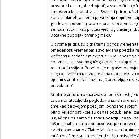
prostore koji su „obezbojeni“, a sve to čini nje
atmosferu koja obuhvaća i Svemir i prirodu. Neb
sunca i planeti, a njemu pjesnikinja dojmljivo 
gradova, a potom taj proces preokreće, vraćanj
senzualistički, i kao proces vječnog vraćanja: „B
Dotakne pupoljak crvenog maka.“
U ovome je ciklusu bitna tema odnos vremena i vj
omeđenosti vremenom, i svojevrsna poetska rekap
vječnosti u sadašnjem svijetu“. Tu je i spoznaja o
spoznaji puta Svemogućeg kao tvorca koji donos
reskripciju svijeta. Posebno je naglašeno povjer
ali ga pjesnikinja u nizu pjesama o prijateljstvu 
pjesmi s anaforičkim nizom: „Opredjeljujem se za
pravokutno“.
Suptilno autorica označava sve ono što ostaje u 
te poziva čitatelje da pogledamo iza tih dronova, z
time kao da svojom poezijom, odnosno svojom
bitno, vrijednosti koje su danas pogubljene i 
u riječ ona ne samo da stvara poeziju, nego i nov
taština i bahatosti, autoritativnosti, jer upravo r
svijetle kao znane / Zlatne jabuke u srebrnim 
mučnine, žene su sretne jer „iz očiju im istječe 