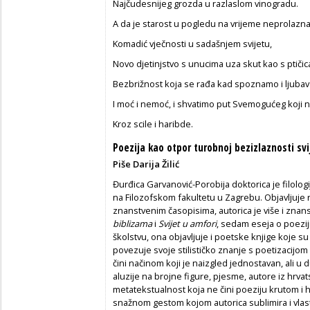
Najčudesnijeg grozda u razlaslom vinogradu.
A da je starost u pogledu na vrijeme neprolazna
Komadić vječnosti u sadašnjem svijetu,
Novo djetinjstvo s unucima uza skut kao s ptiči
Bezbrižnost koja se rađa kad spoznamo i ljubav i
I moć i nemoć, i shvatimo put Svemogućeg koji 
Kroz scile i haribde.
Poezija kao otpor turobnoj bezizlaznosti svi
Piše Darija Žilić
Đurđica Garvanović-Porobija doktorica je filologij
na Filozofskom fakultetu u Zagrebu. Objavljuje ra
znanstvenim časopisima, autorica je više i znan
biblizama
i
Svijet u amfori
, sedam eseja o poeziji
školstvu, ona objavljuje i poetske knjige koje su 
povezuje svoje stilističko znanje s poetizacijom p
čini načinom koji je naizgled jednostavan, ali u du
aluzije na brojne figure, pjesme, autore iz hrvats
metatekstualnost koja ne čini poeziju krutom i 
snažnom gestom kojom autorica sublimira i vlast