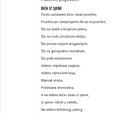
BIĆA IZ SJENE
Često uočavamo bića i stvari površno,
Površno jer zamjećujemo što je na površini,
Što se izlaže u krupnom planu,
Što se nudi u kružnom obličju,
Što priziva svojom arogancijom,
Što se goropadno razmahalo,
Što pršti volumenom.
Vidimo i blještave zavjese,
Vidimo njihov krik boja,
Blijesak vriska,
Predstave dronovima,
A ne vidimo bića i stvari iz sjene,
Iz sjene i tišine u zaleđu.
Ne vidimo Krležinog „nekog