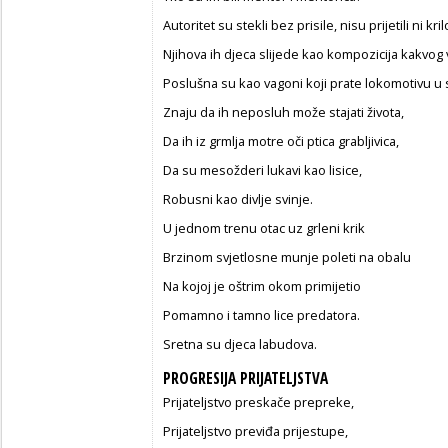
Autoritet su stekli bez prisile, nisu prijetili ni kr
Njihova ih djeca slijede kao kompozicija kakvog 
Poslušna su kao vagoni koji prate lokomotivu u
Znaju da ih neposluh može stajati života,
Da ih iz grmlja motre oči ptica grabljivica,
Da su mesožderi lukavi kao lisice,
Robusni kao divlje svinje.
U jednom trenu otac uz grleni krik
Brzinom svjetlosne munje poleti na obalu
Na kojoj je oštrim okom primijetio
Pomamno i tamno lice predatora.
Sretna su djeca labudova.
PROGRESIJA PRIJATELJSTVA
Prijateljstvo preskače prepreke,
Prijateljstvo previđa prijestupe,