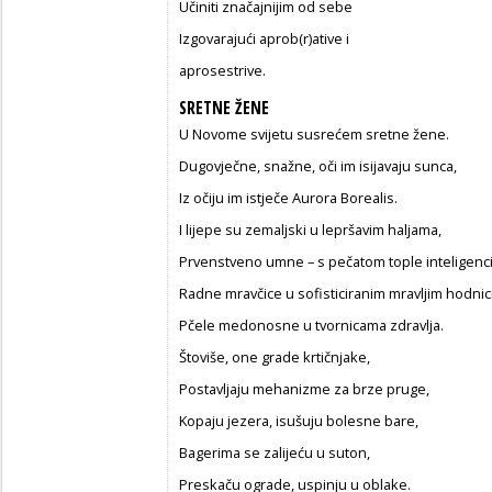
Učiniti značajnijim od sebe
Izgovarajući aprob(r)ative i
aprosestrive.
SRETNE ŽENE
U Novome svijetu susrećem sretne žene.
Dugovječne, snažne, oči im isijavaju sunca,
Iz očiju im istječe Aurora Borealis.
I lijepe su zemaljski u lepršavim haljama,
Prvenstveno umne – s pečatom tople inteligenci
Radne mravčice u sofisticiranim mravljim hodnic
Pčele medonosne u tvornicama zdravlja.
Štoviše, one grade krtičnjake,
Postavljaju mehanizme za brze pruge,
Kopaju jezera, isušuju bolesne bare,
Bagerima se zalijeću u suton,
Preskaču ograde, uspinju u oblake.