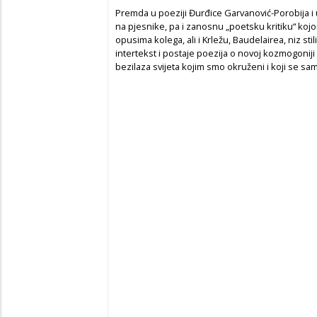
Premda u poeziji Đurđice Garvanović-Porobija i
na pjesnike, pa i zanosnu „poetsku kritiku“ koj
opusima kolega, ali i Krležu, Baudelairea, niz stil
intertekst i postaje poezija o novoj kozmogoniji 
bezilaza svijeta kojim smo okruženi i koji se sa