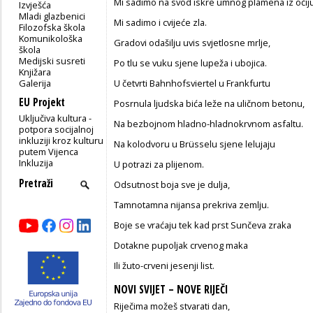
Mi sadimo na svod iskre umnog plamena iz očiju
Izvješća
Mladi glazbenici
Mi sadimo i cvijeće zla.
Filozofska škola
Komunikološka
Gradovi odašilju uvis svjetlosne mrlje,
škola
Medijski susreti
Po tlu se vuku sjene lupeža i ubojica.
Knjižara
Galerija
U četvrti Bahnhofsviertel u Frankfurtu
EU Projekt
Posrnula ljudska bića leže na uličnom betonu,
Uključiva kultura -
Na bezbojnom hladno-hladnokrvnom asfaltu.
potpora socijalnoj
inkluziji kroz kulturu
Na kolodvoru u Brüsselu sjene lelujaju
putem Vijenca
Inkluzija
U potrazi za plijenom.
Odsutnost boja sve je dulja,
Tamnotamna nijansa prekriva zemlju.
Boje se vraćaju tek kad prst Sunčeva zraka
Dotakne pupoljak crvenog maka
Ili žuto-crveni jesenji list.
NOVI SVIJET – NOVE RIJEČI
Riječima možeš stvarati dan,