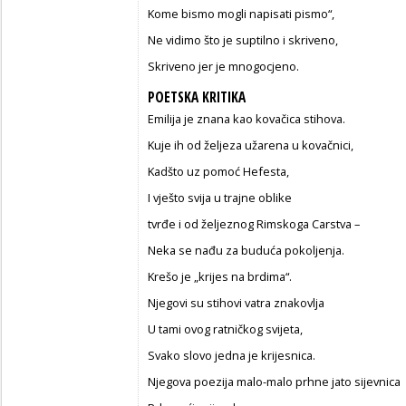
Kome bismo mogli napisati pismo“,
Ne vidimo što je suptilno i skriveno,
Skriveno jer je mnogocjeno.
POETSKA KRITIKA
Emilija je znana kao kovačica stihova.
Kuje ih od željeza užarena u kovačnici,
Kadšto uz pomoć Hefesta,
I vješto svija u trajne oblike
tvrđe i od željeznog Rimskoga Carstva –
Neka se nađu za buduća pokoljenja.
Krešo je „krijes na brdima“.
Njegovi su stihovi vatra znakovlja
U tami ovog ratničkog svijeta,
Svako slovo jedna je krijesnica.
Njegova poezija malo-malo prhne jato sijevnica