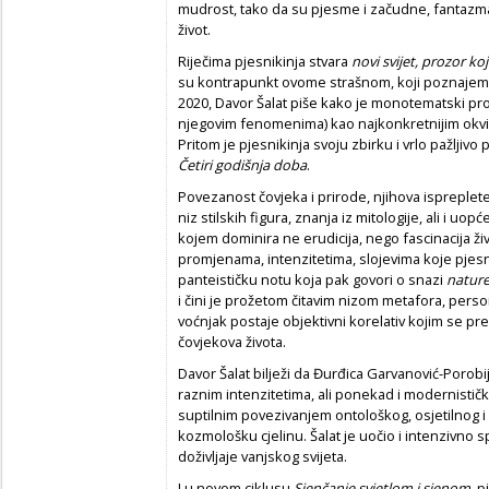
mudrost, tako da su pjesme i začudne, fantazmag
život.
Riječima pjesnikinja stvara
novi svijet, prozor koji
su kontrapunkt ovome strašnom, koji poznajemo.
2020, Davor Šalat piše kako je monotematski pr
njegovim fenomenima) kao najkonkretnijim okviro
Pritom je pjesnikinja svoju zbirku i vrlo pažljivo
Četiri godišnja doba
.
Povezanost čovjeka i prirode, njihova isprepleten
niz stilskih figura, znanja iz mitologije, ali i uo
kojem dominira ne erudicija, nego fascinacija ži
promjenama, intenzitetima, slojevima koje pjesn
panteističku notu koja pak govori o snazi
natur
i čini je prožetom čitavim nizom metafora, personif
voćnjak postaje objektivni korelativ kojim se prel
čovjekova života.
Davor Šalat bilježi da Đurđica Garvanović-Porobij
raznim intenzitetima, ali ponekad i modernisti
suptilnim povezivanjem ontološkog, osjetilnog i
kozmološku cjelinu. Šalat je uočio i intenzivno 
doživljaje vanjskog svijeta.
I u novom ciklusu
Sjenčanje svjetlom i sjenom
, 