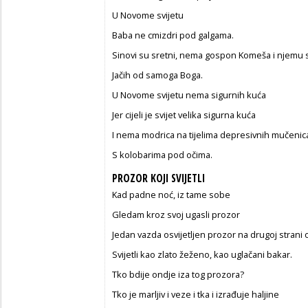
U Novome svijetu
Baba ne cmizdri pod galgama.
Sinovi su sretni, nema gospon Komeša i njemu 
Jačih od samoga Boga.
U Novome svijetu nema sigurnih kuća
Jer cijeli je svijet velika sigurna kuća
I nema modrica na tijelima depresivnih mučenic
S kolobarima pod očima.
PROZOR KOJI SVIJETLI
Kad padne noć, iz tame sobe
Gledam kroz svoj ugasli prozor
Jedan vazda osvijetljen prozor na drugoj strani 
Svijetli kao zlato žeženo, kao uglačani bakar.
Tko bdije ondje iza tog prozora?
Tko je marljiv i veze i tka i izrađuje haljine