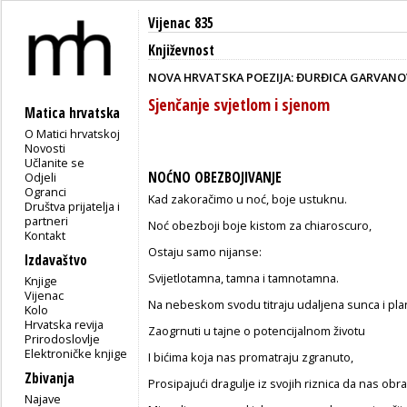
Vijenac 835
Književnost
NOVA HRVATSKA POEZIJA: ĐURĐICA GARVANO
Sjenčanje svjetlom i sjenom
Matica hrvatska
O Matici hrvatskoj
Novosti
Učlanite se
NOĆNO OBEZBOJIVANJE
Odjeli
Ogranci
Kad zakoračimo u noć, boje ustuknu.
Društva prijatelja i
partneri
Noć obezboji boje kistom za chiaroscuro,
Kontakt
Ostaju samo nijanse:
Izdavaštvo
Svijetlotamna, tamna i tamnotamna.
Knjige
Vijenac
Na nebeskom svodu titraju udaljena sunca i pla
Kolo
Hrvatska revija
Zaogrnuti u tajne o potencijalnom životu
Prirodoslovlje
Elektroničke knjige
I bićima koja nas promatraju zgranuto,
Zbivanja
Prosipajući dragulje iz svojih riznica da nas obr
Najave