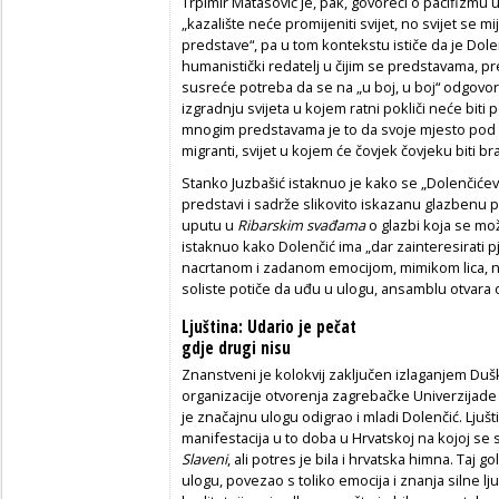
Trpimir Matasović je, pak, govoreći o pacifizmu
„kazalište neće promijeniti svijet, no svijet se 
predstave“, pa u tom kontekstu ističe da je Dolenči
humanistički redatelj u čijim se predstavama, p
susreće potreba da se na „u boj, u boj“ odgovo
izgradnju svijeta u kojem ratni pokliči neće biti 
mnogim predstavama je to da svoje mjesto pod 
migranti, svijet u kojem će čovjek čovjeku biti brat
Stanko Juzbašić istaknuo je kako se „Dolenčićeve
predstavi i sadrže slikovito iskazanu glazbenu p
uputu u
Ribarskim svađama
o glazbi koja se m
istaknuo kako Dolenčić ima „dar zainteresirati pj
nacrtanom i zadanom emocijom, mimikom lica, ne
soliste potiče da uđu u ulogu, ansamblu otvara o
Ljuština: Udario je pečat
gdje drugi nisu
Znanstveni je kolokvij zaključen izlaganjem Duška 
organizacije otvorenja zagrebačke Univerzijade 
je značajnu ulogu odigrao i mladi Dolenčić. Ljuštin
manifestacija u to doba u Hrvatskoj na kojoj se sv
Slaveni
, ali potres je bila i hrvatska himna. Taj 
ulogu, povezao s toliko emocija i znanja silne lj