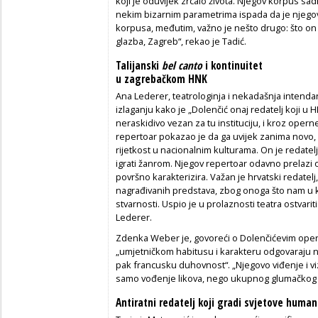
koji je oduvijek zrcalo života. Njegov korpus sa
nekim bizarnim parametrima ispada da je njegov 
korpusa, međutim, važno je nešto drugo: što on go
glazba, Zagreb“, rekao je Tadić.
Talijanski
bel canto
i kontinuitet
u zagrebačkom HNK
Ana Lederer, teatrologinja i nekadašnja intenda
izlaganju kako je „Dolenčić onaj redatelj koji u 
neraskidivo vezan za tu instituciju, i kroz oper
repertoar pokazao je da ga uvijek zanima novo
rijetkost u nacionalnim kulturama. On je redatelj 
igrati žanrom. Njegov repertoar odavno prelazi 
površno karakterizira. Važan je hrvatski redatelj
nagrađivanih predstava, zbog onoga što nam u 
stvarnosti. Uspio je u prolaznosti teatra ostvari
Lederer.
Zdenka Weber je, govoreći o Dolenčićevim oper
„umjetničkom habitusu i karakteru odgovaraju nas
pak francusku duhovnost“. „Njegovo viđenje i vi
samo vođenje likova, nego ukupnog glumačkog os
Antiratni redatelj koji gradi svjetove huma