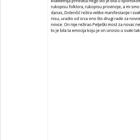
kvalitetnija priredba nego što je bila u sportsko
rukopisu folklora, rukopisu provincije, a mi smo
danas, Dolenčić režira velike manifestacije i sv
nisu, uradio od srca ono što drugi rade za novce.
novce. On nije režirao Pelješki most za novac ne
to je bila ta emocija koju je on unosio u svaki ta