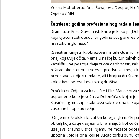
Vesna Muhoberac, Anja Šovagović-Despot, Krešim
Cvjetko / MH
Četrdeset godina profesionalnog rada u tea
Dramatičar Miro Gavran istaknuo je kako je „Dole
koja tijekom četrdeset i tri godine svog profesio
hrvatskom glumištu“.
„Svestran umjetnik, obrazovan, intelektualno r
onaj koji uvijek čita. Nema u našoj kulturi takv
kazalištu, ne postoje dvije takve osobnosti“, re
režirao oko stotinu i trideset predstava, među k
predstave za djecu i mlade, ali i brojna društve
kolektivne svijesti hrvatskog društva.
Pročelnica Odjela za kazalište i film Matice hrv
uspomene koje je vežu za Dolenčića s kojim je d
Klasičnoj gimnaziji, istaknuvši kako je ona ta ko
zašto ne bi upisao režiju.
„On je moj školski i kazališni kolega, glumački part
obitelj koju čovjek svjesno bira znajući koliko će 
useljava izravno u srce. Njemu ne možete odoljet
upoznali, bio je onaj koji je vukao torbu punu k