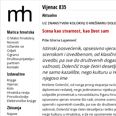
Vijenac 835
Aktualno
UZ ZNANSTVENI KOLOKVIJ O KREŠIMIRU DOLEN
Scena kao stvarnost, kao život sam
Matica hrvatska
O Matici hrvatskoj
Piše Gloria Lujanović
Novosti
Učlanite se
Istinski posvećenik, opsesivno vje
Odjeli
scenskom i izvedbenom, od klasični
Ogranci
Društva prijatelja i
izvedbi, pa sve do društvenih doga
partneri
važnosti, Dolenčić traje četiri desetl
Kontakt
ne samo kazalište, nego kulturu u 
Izdavaštvo
njegovo ime
Knjige
Vijenac
Krešimir Dolenčić, od svoga prvog stupanja na k
Kolo
diplomirani redatelj, nego jedinstvena i rijetka
Hrvatska revija
uslijedile prometnuti u nezaobilaznu figuru hrvat
Prirodoslovlje
opsesivno vjeran onome što radi, onome scens
Elektroničke knjige
opernih i operetnih izvedbi, pa sve do društven
Zbivanja
važnosti, Dolenčić traje četiri desetljeća i teško
Najave
nego kulturu u Hrvatskoj, a da ne spomenete n