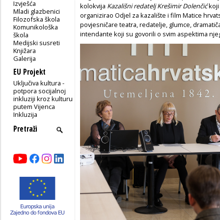
Izvješća
kolokvija
Kazališni redatelj Krešimir Dolenčić
koji
Mladi glazbenici
organizirao Odjel za kazalište i film Matice hrv
Filozofska škola
povjesničare teatra, redatelje, glumce, dramatič
Komunikološka
intendante koji su govorili o svim aspektima nj
škola
Medijski susreti
Knjižara
Galerija
EU Projekt
Uključiva kultura -
potpora socijalnoj
inkluziji kroz kulturu
putem Vijenca
Inkluzija