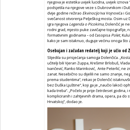
njegova je estetika uvijek lucidna, uvijek iznova
podsjetila na njegove veze s Dubrovnikom i Dub
dvije godine režirao
Ekvinocijo
Iva Vojnovića i G
svečanost otvorenja Pelješkog mosta. Osim uz D
igra njegova
Legenda o Picokima
, Dolenčić je 
rodni grad, mjesto puke zavičajne topografije,
formativnim godinama – od časopisa
Polet
, Kul
kako je sam istaknuo, duguje većinu onoga što 
Osebujan i začudan redatelj koji je učio od 
Slijedila su prisjećanja samoga Dolenčića. „Kosta
učitelji bili Vjeran Zuppa, Krešimir Brlobuš, Vl
Ivančević, Ranko Marinković, Ante Peterlić, ne z
zanat. Nesebično su dijelili ne samo znanje, neg
prema studentima“, rekao je Dolenčić istaknuvši
bez Duška Ljuštine“, koji ga je „naučio lakoći op
kada treba“. „Počelo je prije četrdeset godina, i 
kompliciranih i zahtjevnih drama, opera, pa do 
Hrvatskoj“, dodao je.