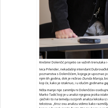
Krešimir Dolenčić prisjetio se važnih trenutaka i
Ivica Prlender, nekadašnji intendant Dubrovačkih 
poznanstva s Dolenčićem, kojega je upoznao jo
njim tih godina, dok je režirao
Dunda Maroja
, b
koji će, kako je istaknuo, i u idućim godinama gaji
Ništa manje nije zanimljiv ni Dolenčićev osebujni
Marko Tadić koji je u analizi njegova jezika ist
rječnik
i to na temelju iscrpnih analiza leksika iz 
tekstova. „Kroz ovu analizu vidimo kako razmišlja