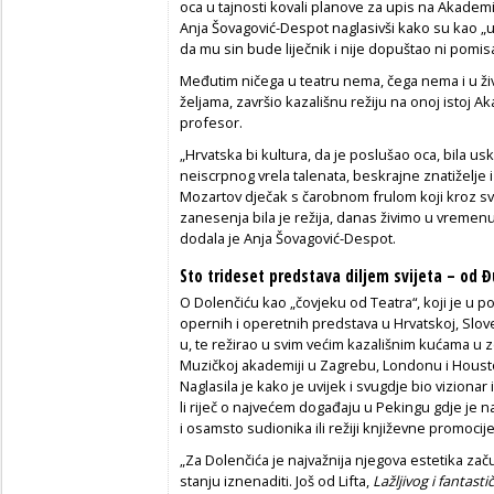
oca u tajnosti kovali planove za upis na Akademiju 
Anja Šovagović-Despot naglasivši kako su kao „ur
da mu sin bude liječnik i nije dopuštao ni pomisa
Međutim ničega u teatru nema, čega nema i u živ
željama, završio kazališnu režiju na onoj istoj Ak
profesor.
„Hrvatska bi kultura, da je poslušao oca, bila u
neiscrpnog vrela talenata, beskrajne znatiželje 
Mozartov dječak s čarobnom frulom koji kroz svije
zanesenja bila je režija, danas živimo u vremen
dodala je Anja Šovagović-Despot.
Sto trideset predstava diljem svijeta – od 
O Dolenčiću kao „čovjeku od Teatra“, koji je u p
opernih i operetnih predstava u Hrvatskoj, Sloveni
u, te režirao u svim većim kazališnim kućama u z
Muzičkoj akademiji u Zagrebu, Londonu i Houst
Naglasila je kako je uvijek i svugdje bio viziona
li riječ o najvećem događaju u Pekingu gdje je 
i osamsto sudionika ili režiji književne promoc
„Za Dolenčića je najvažnija njegova estetika zač
stanju iznenaditi. Još od Lifta,
Lažljivog i fantast