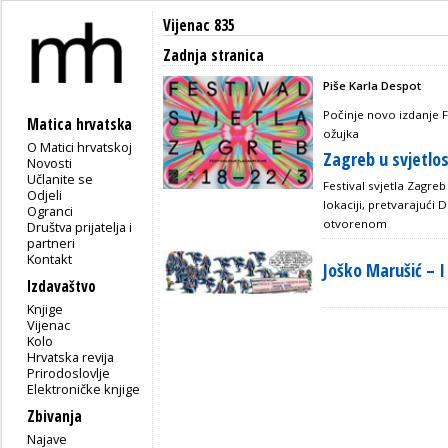
Vijenac 835
Zadnja stranica
Piše Karla Despot
Počinje novo izdanje 
Matica hrvatska
ožujka
O Matici hrvatskoj
Zagreb u svjetlo
Novosti
Učlanite se
Festival svjetla Zagre
Odjeli
lokaciji, pretvarajući D
Ogranci
otvorenom
Društva prijatelja i
partneri
Kontakt
Joško Marušić – 
Izdavaštvo
Knjige
Vijenac
Kolo
Hrvatska revija
Prirodoslovlje
Elektroničke knjige
Zbivanja
Najave