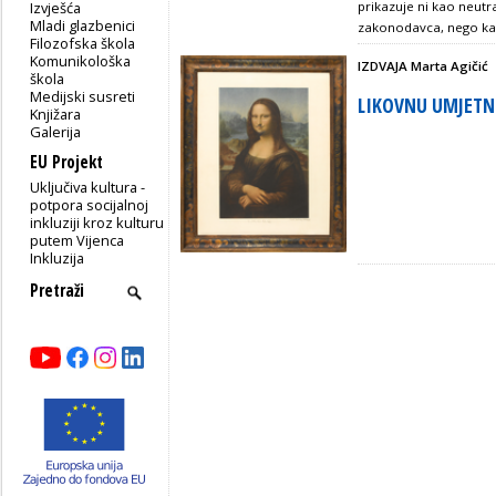
Izvješća
prikazuje ni kao neut
Mladi glazbenici
zakonodavca, nego kao
Filozofska škola
Komunikološka
IZDVAJA Marta Agičić
škola
Medijski susreti
LIKOVNU UMJETN
Knjižara
Galerija
EU Projekt
Uključiva kultura -
potpora socijalnoj
inkluziji kroz kulturu
putem Vijenca
Inkluzija