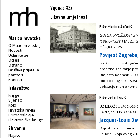
Vijenac 835
Likovna umjetnost
Piše Marina Šafarić
GUTLJAJ PROŠLOSTI: S
Matica hrvatska
(1887.–1939.)
, MUZEJ
O Matici hrvatskoj
OŽUJKA 2026.
Novosti
Povijest Zagreba,
Učlanite se
Odjeli
Izložba nije nostalgič
Ogranci
precizno seciranje pr
Društva prijatelja i
partneri
Umjesto boemski uljep
Kontakt
onodobnog slikarstva i 
pokazuje manje romanti
Izdavaštvo
Knjige
Piše Leila Topić
Vijenac
Kolo
UZ IZLOŽBU
JACQUES-
Hrvatska revija
PARIZ, 15. LISTOPADA 
Prirodoslovlje
Jacques-Louis Davi
Elektroničke knjige
Zbivanja
Dvjestota obljetnica s
Louvreu koja ovog klju
Najave