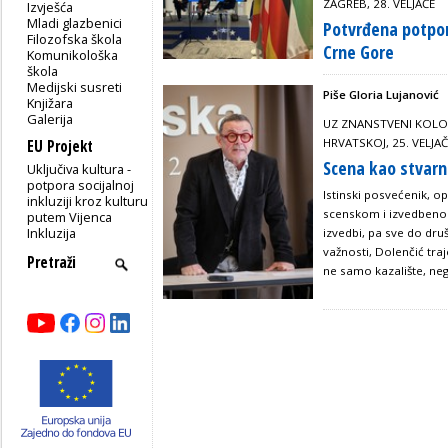
ZAGREB, 28. VELJAČE
Izvješća
Mladi glazbenici
Potvrđena potpor
Filozofska škola
Crne Gore
Komunikološka
škola
Medijski susreti
Piše Gloria Lujanović
Knjižara
Galerija
UZ ZNANSTVENI KOLOK
HRVATSKOJ, 25. VELJA
EU Projekt
Scena kao stvarn
Uključiva kultura -
potpora socijalnoj
Istinski posvećenik, 
inkluziji kroz kulturu
scenskom i izvedbenom
putem Vijenca
Inkluzija
izvedbi, pa sve do dru
važnosti, Dolenčić traj
ne samo kazalište, nego