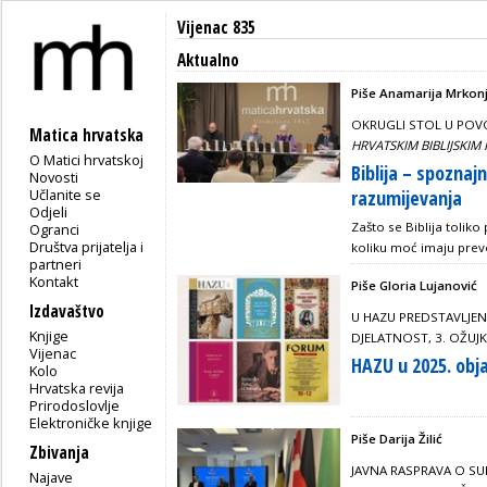
Vijenac 835
Aktualno
Piše Anamarija Mrkonj
OKRUGLI STOL U POV
Matica hrvatska
HRVATSKIM BIBLIJSKIM
O Matici hrvatskoj
Biblija – spoznaj
Novosti
Učlanite se
razumijevanja
Odjeli
Zašto se Biblija toliko 
Ogranci
Društva prijatelja i
koliku moć imaju prevo
partneri
Kontakt
Piše Gloria Lujanović
Izdavaštvo
U HAZU PREDSTAVLJE
Knjige
DJELATNOST, 3. OŽUJ
Vijenac
HAZU u 2025. obja
Kolo
Hrvatska revija
Prirodoslovlje
Elektroničke knjige
Piše Darija Žilić
Zbivanja
JAVNA RASPRAVA O SU
Najave