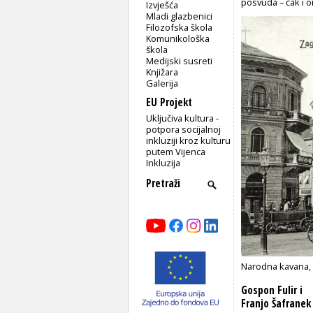
posvuda – čak i o
Izvješća
Mladi glazbenici
Filozofska škola
Komunikološka
škola
Medijski susreti
Knjižara
Galerija
EU Projekt
Uključiva kultura -
potpora socijalnoj
inkluziji kroz kulturu
putem Vijenca
Inkluzija
Narodna kavana, 
Gospon Fulir i
Franjo Šafranek