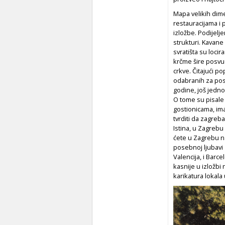
Mapa velikih dime
restauracijama i 
izložbe. Podijelj
strukturi. Kavane
svratišta su loci
krčme šire posvud
crkve. Čitajući p
odabranih za pos
godine, još jednog
O tome su pisale 
gostionicama, ima
tvrditi da zagreb
Istina, u Zagrebu
ćete u Zagrebu n
posebnoj ljubavi 
Valencija, i Barce
kasnije u izložbi
karikatura lokala