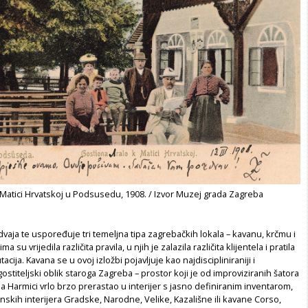
 Matici Hrvatskoj u Podsusedu, 1908. / Izvor Muzej grada Zagreba
dvaja te uspoređuje tri temeljna tipa zagrebačkih lokala – kavanu, krčmu i
ma su vrijedila različita pravila, u njih je zalazila različita klijentela i pratila
utacija. Kavana se u ovoj izložbi pojavljuje kao najdiscipliniraniji i
gostiteljski oblik staroga Zagreba – prostor koji je od improviziranih šatora
a Harmici vrlo brzo prerastao u interijer s jasno definiranim inventarom,
skih interijera Gradske, Narodne, Velike, Kazališne ili kavane Corso,