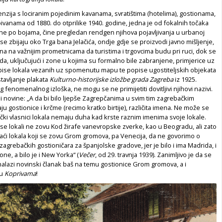
nzija s lociranim pojedinim kavanama, svratištima (hotelima), gostionama,
pivanama od 1880. do otprilike 1940. godine, jedna je od fokalnih točaka
ene po bojama, čine pregledan rendgen njihova pojavljivanja u urbanoj
 se zbijaju oko Trga bana Jelačića, ondje gdje se proizvodi javno mišljenje,
rana na važnijim prometnicama da turistima i trgovcima budu pri ruci, dok se
a, uključujući i zone u kojima su formalno bile zabranjene, primjerice uz
opise lokala vezanih uz spomenutu mapu te popise ugostiteljskih objekata
tavljanje plakata
Kulturno-historijske izložbe grada Zagreba
iz 1925.
 fenomenalnog izloška, ne mogu se ne primijetiti dovitljivi njihovi nazivi.
i novine: „A da bi bilo ljepše Zagrepčanima u svim tim zagrebačkim
ju gostionice i krčme (recimo kratko birtije), različita imena. Ne može se
ački vlasnici lokala nemaju duha kad krste raznim imenima svoje lokale.
 se lokali ne zovu Kod žirafe vanevropske zverke, kao u Beogradu, ali zato
aći lokala koji se zovu Grom gromova, pa Venecija, da ne govorimo o
zagrebačkih gostioničara za španjolske gradove, jer je bilo i ima Madrida, i
lone, a bilo je i New Yorka“ (
Večer
, od 29. travnja 1939). Zanimljivo je da se
 nalazi novinski članak baš na temu gostionice Grom gromova, a i
 u
Koprivama
!