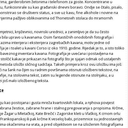
arima, garderobnim žetonima i telefonom za goste. Koncentrirane u
, funkcionirale su kao građanski dnevni boravci. Ondje se čitalo, pisalo,
monstrirao se društveni status, a sve uz kavu, fine alkohole i novine na
terijerima pažljivo oblikovanima od Thonetovih stolaca do mramornih
mjetnici, književnici, novinski urednici, a zanimljivo je da su često
 bila upravo u kavanama. Osim fantastičnih onodobnih fotografija i
kazima interijera i eksterijera zagrebačkih kavana, motiv jedne od
ija je i toalet u kavani Corso iz oko 1910. godine. Rijedak je to, a isto toliko
 obaveznog inventara kavana. Fotografija je uvećana i postavljena na
stolčić kakav je prikazan na fotografiji što je sjajan odmak od ustaljenih
 metoda izložbi sličnog sadržaja. Takvih primjera kroz ovu izložbu ima još:
i na šank na čijim su radnim površinama otisnuti izložbeni tekstovi, na
fije, na stolovima tekst, zatim su legende otisnute na stolnjaku, a u
zi još malo izložbenog teksta.
ce
ju kao postojana i gusta mreža kvartovskih lokala, a njihova povijest
abrana žestice, zabrane hrane i stalnog pregovaranja s propisima. Krčme,
e Žagar u Mletačkoj, Kate Brečić i Zagorske kleti u Vlaškoj, K crnom orlu
 Frankopanskoj ili pak krčme K veseloj babi, prizemnice su jednostavnijih
cima okačenima na vrata, a pred objektivom se na izloženim fotografijama