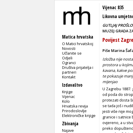
Vijenac 835
Likovna umjetn
GUTLJAJ PROŠLOS
MUZEJ GRADA ZA
Matica hrvatska
Povijest Zagre
O Matici hrvatskoj
Novosti
Piše Marina Šafa
Učlanite se
Odjeli
Izložba nije nost
Ogranci
prostora u kojim
Društva prijatelja i
kavana, kakve poz
partneri
te pokazuje manje
Kontakt
mijenjao
Izdavaštvo
U Zagrebu 1887. g
Knjige
od poda do stropa
Vijenac
protezati dosta ši
Kolo
se tada još i nud
Hrvatska revija
Prirodoslovlje
jesti više nije m
Elektroničke knjige
granice i satnice
ovjereno, a u stva
Zbivanja
preko dopuštenog
Najave