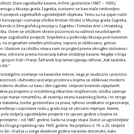
ošlosti: Stare zagrebačke kavane, krčme i gostionice (1887. – 1939.)
,
denoga u Muzeju grada Zagreba, sustavno se bavi inače nedovoljno
 povijesti zagrebačkih ugostiteljskih objekata. Temu su na sjajan način
ri koncepcije i scenarija izložbe Kristian Strukić iz Muzeja grada Zagreba,
aborski iz Etnografskog muzeja u Zagrebu i Tomislav Anić s Hrvatskog
ilišta. Ovom se izložbom skreće pozornost na važnost neuobičajenih
ivanje zagrebačke povijesti. Smještena u potkrovlju Muzeja pod masivnim
 na originalnim smeđim pločicama, svjesno je oblikovano, gotovo
vo. Ulaskom na izložbu otvara nam se pogled prema okruglim stolovima i
ima, odnosno prema inscenaciji kakve ondašnje kavane. Negdje s kraja
e gospon Fulir i Franjo Šafranek koji taman pjevaju stihove „Kak taubeka
bili.“
e nostalgično osvrtanje na kavanske mitove, nego je studiozno i precizno
reciznosti i duhovito) seciranje prostora u kojima se oblikovao moderni
moderno društvo uz kavu i dim cigarete. Umjesto boemski uljepšanih
akve poznajemo iz onodobnog slikarstva i književnosti, izložba zaviruje
azuje manje romantičnu, ali stvarniju stranu kavanskog života, i to stroga
 statutima, borbe gostioničara za prava, njihovo sindikalno organiziranje,
uređenja i uspostave reda u gradu koji se ubrzano mijenjao. Naime,
pola stoljeća ugostiteljske povijesti i to upravo godine u kojima se
promjene – od 1887. godine, kada na snagu stupa
Statut za ugostiteljske
ka Drugog svjetskog rata 1939. godine. Na prijelazu iz 19. u 20. stoljeće
o širi. Grad je u svega dvadeset godina narastao dvostruko, kako