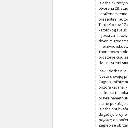
Izložba
Gutljaj pr
otvorena 28. stu
istraženom temom
prezentirali auto
Tanja Kocković Z
katoličkog sveuč
mjesta za istraž
drvenim gredama,
imerzivno iskust
Thonetovim stolc
prostorije čuju s
dva, mi sretni smo 
Ipak, izložba nij
(često u svojoj p
Zagreb, točnije 
prizora kavana, k
iza kulisa te pok
pravila nametnuta
stalne pokušaje 
izložba obuhvaća 
događaju brojne 
objekte
, do počet
Zagreb se ubrzan