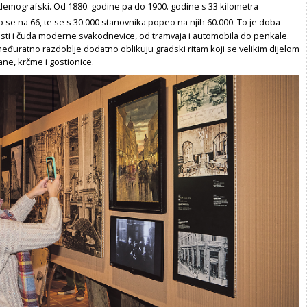
 demografski. Od 1880. godine pa do 1900. godine s 33 kilometra
o se na 66, te se s 30.000 stanovnika popeo na njih 60.000. To je doba
sti i čuda moderne svakodnevice, od tramvaja i automobila do penkale.
međuratno razdoblje dodatno oblikuju gradski ritam koji se velikim dijelom
ane, krčme i gostionice.