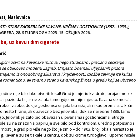
ost
,
Naslovnica
TI: STARE ZAGREBAČKE KAVANE, KRČME I GOSTIONICE (1887.–1939.)
,
GREBA, 28. STUDENOGA 2025–15. OŽUJKA 2026.
ba, uz kavu i dim cigarete
rić
algični osvrt na kavanske mitove, nego studiozno i precizno seciranje
a se oblikovao moderni Zagreb. Umjesto boemski uljepšanih prizora
najemo iz onodobnog slikarstva i književnosti, izložba zaviruje iza kulisa
 romantičnu, ali stvarnu stranu kavanskog života u gradu koji se ubrzano
odine nije bilo lako otvoriti lokal! Grad je mjerio kvadrate, brojao metre
 i pazio da biljar ne zaluta tamo gdje mu nije mjesto. Kavana se morala
roko i visoko, dok je gostionica smjela biti niža, ali nikad premala. U krčmi
ilo nešto hrane, ali obavezno bez jelovnika, dok se naredne 1888. tamo
oglo. Jelovnik je zato bio obavezan u pivanama i gostionicama. Stroge
 bile su na snazi! Na papiru je sve bilo pod kontrolom, uredno potpisano i
rnosti je grad pio više nego što je smio – do 1903. broj lokala narastao je
. Kavane su se tiskale u centru, dok su krčme tvrdoglavo i uporno nicale