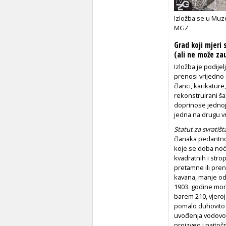
Izložba se u Muze
MGZ
Grad koji mjeri
(ali ne može zau
Izložba je podijel
prenosi vrijedno i
članci, karikature
rekonstruirani šan
doprinose jednoj
jedna na drugu vr
Statut za svratišt
članaka pedantno r
koje se doba noći
kvadratnih i stro
pretamne ili pren
kavana, manje od 
1903. godine moral
barem 210, vjeroja
pomalo duhovito 
uvođenja vodovod
proizveo i najtočn