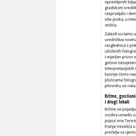
opremljenih bilj
gradskom središtu
raspravljalo i de
više jezika, u in
stolića.
Zalazili su tamo u
uredništva novina
razglednica s pri
izloženih fotograf
i vrijedan prizor
gotovo istovjetan 
interpretacijskih
kasnije ćemo naić
pločicama fotogra
jelovniku se nala
Krčme, gostioni
i drugi lokali
Krčme se pojavlju
oscilira između z
poput one Terezij
Franje Veselića u
pročelja sa cjeni