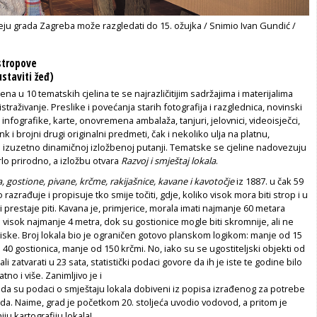
ju grada Zagreba može razgledati do 15. ožujka / Snimio Ivan Gundić /
 stropove
staviti žeđ)
jena u 10 tematskih cjelina te se najrazličitijim sadržajima i materijalima
straživanje. Preslike i povećanja starih fotografija i razglednica, novinski
, infografike, karte, onovremena ambalaža, tanjuri, jelovnici, videoisječci,
k i brojni drugi originalni predmeti, čak i nekoliko ulja na platnu,
 izuzetno dinamičnoj izložbenoj putanji. Tematske se cjeline nadovezuju
lo prirodno, a izložbu otvara
Razvoj i smještaj lokala
.
a, gostione, pivane, krčme, rakijašnice, kavane i kavotočje
iz 1887. u čak 59
azrađuje i propisuje tko smije točiti, gdje, koliko visok mora biti strop i u
 prestaje piti. Kavana je, primjerice, morala imati najmanje 60 metara
p visok najmanje 4 metra, dok su gostionice mogle biti skromnije, ali ne
iske. Broj lokala bio je ograničen gotovo planskom logikom: manje od 15
40 gostionica, manje od 150 krčmi. No, iako su se ugostiteljski objekti od
i zatvarati u 23 sata, statistički podaci govore da ih je iste te godine bilo
tno i više. Zanimljivo je i
da su podaci o smještaju lokala dobiveni iz popisa izrađenog za potrebe
a. Naime, grad je početkom 20. stoljeća uvodio vodovod, a pritom je
iju kartografiju lokala!