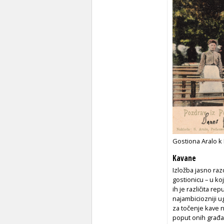
Gostiona Aralo k
Kavane
Izložba jasno raz
gostionicu – u koji
ih je različita rep
najambiciozniji u
za točenje kave n
poput onih građan