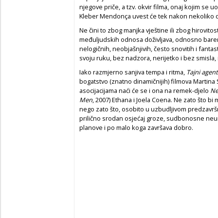
njegove priče, a tzv. okvir filma, onaj kojim se 
Kleber Mendonça uvest će tek nakon nekoliko d
Ne čini to zbog manjka vještine ili zbog hirovitost
međuljudskih odnosa doživljava, odnosno barem 
nelogičnih, neobjašnjivih, često snovitih i fantas
svoju ruku, bez nadzora, nerijetko i bez smisla, 
Iako razmjerno sanjiva tempa i ritma,
Tajni agen
bogatstvo (znatno dinamičnijih) filmova Marti
asocijacijama naći će se i ona na remek-djelo
Ne
Men
, 2007) Ethana i Joela Coena. Ne zato što bi
nego zato što, osobito u uzbudljivom predzavrš
prilično srodan osjećaj groze, sudbonosne neum
planove i po malo koga završava dobro.