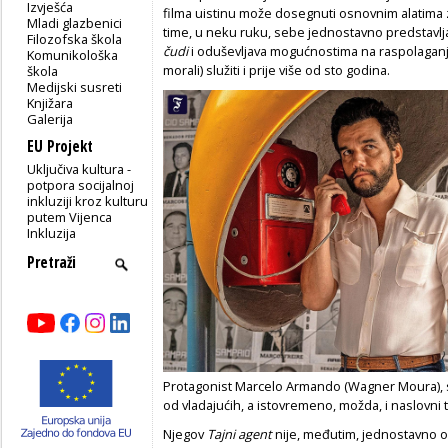
Izvješća
filma uistinu može dosegnuti osnovnim alatima 
Mladi glazbenici
time, u neku ruku, sebe jednostavno predstavlj
Filozofska škola
čudi
i oduševljava mogućnostima na raspolaganju,
Komunikološka
morali) služiti i prije više od sto godina.
škola
Medijski susreti
Knjižara
Galerija
EU Projekt
Uključiva kultura -
potpora socijalnoj
inkluziji kroz kulturu
putem Vijenca
Inkluzija
Protagonist Marcelo Armando (Wagner Moura), sv
od vladajućih, a istovremeno, možda, i naslovni t
Njegov
Tajni agent
nije, međutim, jednostavno os