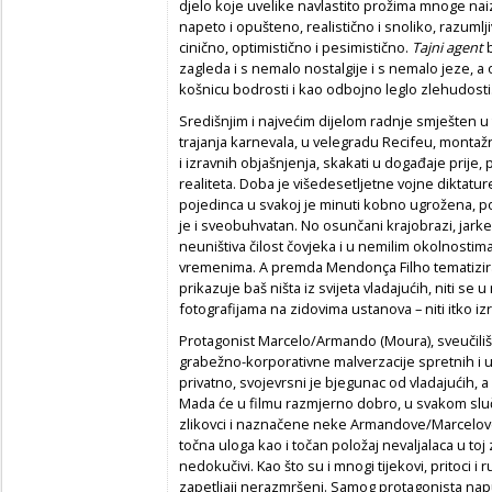
djelo koje uvelike navlastito prožima mnoge n
napeto i opušteno, realistično i snoliko, razumlj
cinično, optimistično i pesimistično.
Tajni agent
zagleda i s nemalo nostalgije i s nemalo jeze, a 
košnicu bodrosti i kao odbojno leglo zlehudosti
Središnjim i najvećim dijelom radnje smješten u 
trajanja karnevala, u velegradu Recifeu, monta
i izravnih objašnjenja, skakati u događaje prije, p
realiteta. Doba je višedesetljetne vojne diktatu
pojedinca u svakoj je minuti kobno ugrožena, po
je i sveobuhvatan. No osunčani krajobrazi, jarke
neuništiva čilost čovjeka i u nemilim okolnostima
vremenima. A premda Mendonça Filho tematizira 
prikazuje baš ništa iz svijeta vladajućih, niti se 
fotografijama na zidovima ustanova – niti itko izri
Protagonist Marcelo/Armando (Moura), sveučilišn
grabežno-korporativne malverzacije spretnih i 
privatno, svojevrsni je bjegunac od vladajućih, a
Mada će u filmu razmjerno dobro, u svakom sluča
zlikovci i naznačene neke Armandove/Marcelov
točna uloga kao i točan položaj nevaljalaca u toj
nedokučivi. Kao što su i mnogi tijekovi, pritoci i 
zapetljaji nerazmršeni. Samog protagonista napus