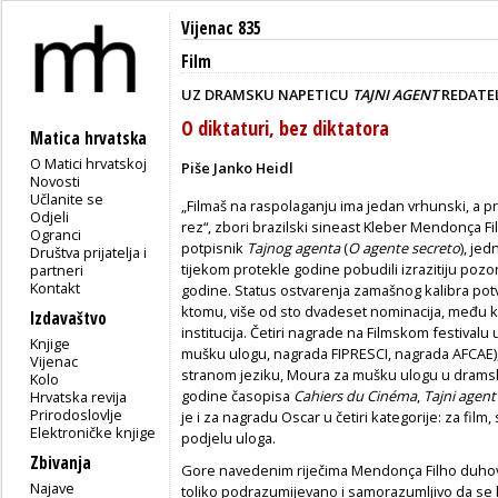
Vijenac 835
Film
UZ DRAMSKU NAPETICU
TAJNI AGENT
REDATE
O diktaturi, bez diktatora
Matica hrvatska
O Matici hrvatskoj
Piše Janko Heidl
Novosti
Učlanite se
„Filmaš na raspolaganju ima jedan vrhunski, a pri
Odjeli
rez“, zbori brazilski sineast Kleber Mendonça Filh
Ogranci
potpisnik
Tajnog agenta
(
O agente secreto
), jed
Društva prijatelja i
tijekom protekle godine pobudili izrazitiju pozor
partneri
Kontakt
godine. Status ostvarenja zamašnog kalibra po
ktomu, više od sto dvadeset nominacija, među k
Izdavaštvo
institucija. Četiri nagrade na Filmskom festival
Knjige
mušku ulogu, nagrada FIPRESCI, nagrada AFCAE), 
Vijenac
stranom jeziku, Moura za mušku ulogu u dramsko
Kolo
godine časopisa
Cahiers du Cinéma
,
Tajni agen
Hrvatska revija
Prirodoslovlje
je i za nagradu Oscar u četiri kategorije: za film
Elektroničke knjige
podjelu uloga.
Zbivanja
Gore navedenim riječima Mendonça Filho duhov
Najave
toliko podrazumijevano i samorazumljivo da se k