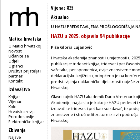
Vijenac 835
Aktualno
U HAZU PREDSTAVLJENA PROŠLOGODIŠNJA NA
HAZU u 2025. objavila 94 publikacije
Matica hrvatska
O Matici hrvatskoj
Piše Gloria Lujanović
Novosti
Učlanite se
Hrvatska akademija znanosti i umjetnosti u 2025.
Odjeli
publikacije: trideset knjiga, trideset i pet časop
Ogranci
sažetaka, pet spomenica, dvije znanstvene mono
Društva prijatelja i
deklaracijsku knjižnicu, priopćeno je na konfer
partneri
Kontakt
predstavljanja nakladničke djelatnosti najviše z
Hrvatskoj.
Izdavaštvo
Knjige
Glavni tajnik HAZU akademik Dario Vretenar koji
Vijenac
Akademije, naglasilo je kako je HAZU pedeset i s
Kolo
izdavač, te trideset i pet kao suizdavač, te pods
Hrvatska revija
znanstvene i stručne literature iz svih područja
Prirodoslovlje
Hrvatskoj.
Elektroničke knjige
Zbivanja
Najave