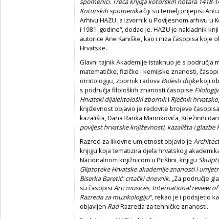
spomenici. Treća knjiga kotorskih notara 1418-1
Kotorskih spomenika
čiji su temelj prijepisi Ant
Arhivu HAZU, a izvornik u Povijesnom arhivu u Ko
i 1981. godine“, dodao je. HAZU je nakladnik knj
autorice Ane Kaniške, kao i niza časopisa koje o
Hrvatske.
Glavni tajnik Akademije istaknuo je s područja
matematičke, fizičke i kemijske znanosti, časop
ornitologiju, zbornik radova
Bolesti dojke
koji ob
s područja filoloških znanosti časopise
Filologij
Hrvatski dijalektološki zbornik
i
Rječnik hrvatsko
književnost objavio je redovite brojeve časopis
kazališta, Dana Ranka Marinkovića, Krležinih da
povijest hrvatske književnosti, kazališta i glazbe
Razred za likovne umjetnost objavio je
Architec
knjigu koja tematizira djela hrvatskog akademik
Nacionalnom knjižnicom u Prištini, knjigu
Skulptu
Gliptoteke Hrvatske akademije znanosti i umjetn
Biserka Baretić: crtački dnevnik
. „Za područje gl
su časopisi
Arti musices
,
International review of
Razreda za muzikologiju
“, rekao je i podsjetio 
objavljen
Rad
Razreda za tehničke znanosti.