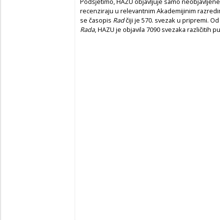
Podsjetimo, HAZU objavljuje samo neobjavljene 
recenziraju u relevantnim Akademijinim razredi
se časopis
Rad
čiji je 570. svezak u pripremi. Od
Rada
, HAZU je objavila 7090 svezaka različitih pu