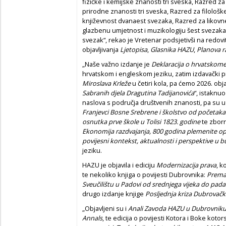
fizičke i kemijske znanosti tri sveska, Razred 
prirodne znanosti tri sveska, Razred za filološ
književnost dvanaest svezaka, Razred za likovn
glazbenu umjetnost i muzikologiju šest svezaka
svezak“, rekao je Vretenar podsjetivši na redovi
objavljivanja
Ljetopisa
,
Glasnika HAZU
,
Planova r
„Naše važno izdanje je
Deklaracija o hrvatskom
hrvatskom i engleskom jeziku, zatim izdavački p
Miroslava Krleže
u četiri kola, pa ćemo 2026. obja
Sabranih djela Dragutina Tadijanovića
“, istaknuo
naslova s područja društvenih znanosti, pa su u
Franjevci Bosne Srebrene i školstvo od početaka 
osnutka prve škole u Tolisi 1823. godine
te zbor
Ekonomija razdvajanja, 800 godina plemenite o
povijesni kontekst, aktualnosti i perspektive u 
jeziku.
HAZU je objavila i ediciju
Modernizacija prava
, k
te nekoliko knjiga o povijesti Dubrovnika:
Prema 
Sveučilištu u Padovi od srednjega vijeka do pad
drugo izdanje knjige
Posljednja kriza Dubrovač
„Objavljeni su i
Anali Zavoda HAZU u Dubrovnik
Annals
, te edicija o povijesti Kotora i Boke koto