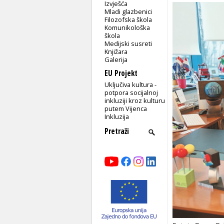
Izvješća
Mladi glazbenici
Filozofska škola
Komunikološka
škola
Medijski susreti
Knjižara
Galerija
EU Projekt
Uključiva kultura -
potpora socijalnoj
inkluziji kroz kulturu
putem Vijenca
Inkluzija