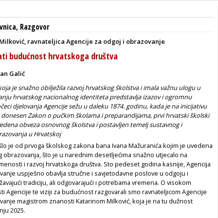
vnica
,
Razgovor
 Milković, ravnateljica Agencije za odgoj i obrazovanje
ati budućnost hrvatskoga društva
an Galić
 koja je snažno obilježila razvoj hrvatskog školstva i imala važnu ulogu u
anju hrvatskog nacionalnog identiteta predstavlja izazov i ogromnu
eci djelovanja Agencije sežu u daleku 1874. godinu, kada je na inicijativu
donesen Zakon o pučkim školama i preparandijama, prvi hrvatski školski
edena obveza osnovnog školstva i postavljen temelj sustavnog i
razovanja u Hrvatskoj
rošlo je od prvoga školskog zakona bana Ivana Mažuranića kojim je uvedena
obrazovanja, što je u narednim desetljećima snažno utjecalo na
enosti i razvoj hrvatskoga društva. Sto pedeset godina kasnije, Agencija
vanje uspješno obavlja stručne i savjetodavne poslove u odgoju i
avajući tradiciju, ali odgovarajući i potrebama vremena. O visokom
osti Agencije te viziji za budućnost razgovarali smo ravnateljicom Agencije
vanje magistrom znanosti Katarinom Milković, koja je na tu dužnost
nju 2025.