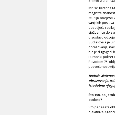
Snimio Goran Gal
Mr. sc. Katarina M
magistra znanost
studiju povijesti
vanjskih poslova 
desetljeća radil
vježbenice do zam
u sustavu odgoja 
Sudjelovala je u
obrazovanja, nacio
nje je dugogodiš
Europski pokret H
Povodom 75. oblje
posvećenost vrij
Buduće aktivnost
obrazovanja, uzi
istodobno njeguju
Što 150. obljetn
osobno?
Sto pedeseta oblj
djelatnike Agencij