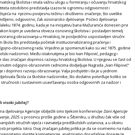
 hrvatskog školstva i imala važnu ulogu u formiranju i očuvanju hrvatskog
titeta istodobno predstavlja izazov te ogromnu odgovornost i
jeća na njezinu povijesnu težinu i društveno značenje, što uvelike
išljeno, odgovorno, čak vizionarsko djelovanje. Počeci djelovanja
aleku 1874. godinu, kada je na inicijativu bana Mažuranića donesen prvi
zakon
kojim je uvedena obveza osnovnog školstva i postavljen temelj
iziranog obrazovanja u Hrvatskoj, te posljedično uspostavljen stručni
škola što predstavlja početak institucionaliziranog praćenja i
gojno-obrazovnog rada. Vrijedno je spomenuti kako su već 1875. godine
olski nadzornici. Među istaknutijima je bio Ivan Filipović, pedagog i
i je dao značajan doprinos razvoju hrvatskog školstva. U njegovu se čast od
knutim odgojno-obrazovnim radnicima dodjeljuje Nagrada „Ivan Filipović“
e i doprinos razvoju obrazovanja. Valja podsjetiti i da je u jednom
djelovala Škola za školske nadzornike, što dodatno potvrđuje koliko se
t stručnosti i sustavnom usavršavanju osoba odgovornih za nadzor i
i visoki jubilej?
a djelovanja Agencije obilježili smo tijekom konferencije
Dani Agencije
vanje, 2025.
u prosincu prošle godine u Šibeniku, u društvu čak više od
panijskih stručnih vijeća i ravnatelja predškolskih ustanova, a u okviru
osti projekta
Iskra
. Ovaj značajan jubilej prilika je da se osvrnemo na našu
i preispitamo vlastite kompetencije, analiziramo dosadašnje dosege te