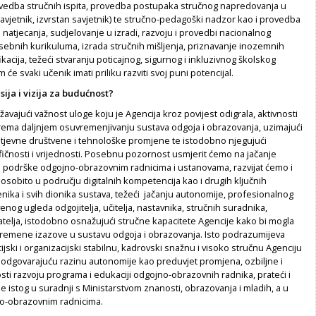
rovedba stručnih ispita, provedba postupaka stručnog napredovanja u
avjetnik, izvrstan savjetnik) te stručno-pedagoški nadzor kao i provedba
i natjecanja, sudjelovanje u izradi, razvoju i provedbi nacionalnog
sebnih kurikuluma, izrada stručnih mišljenja, priznavanje inozemnih
ikacija, težeći stvaranju poticajnog, sigurnog i inkluzivnog školskog
će svaki učenik imati priliku razviti svoj puni potencijal.
sija i vizija za budućnost?
žavajući važnost uloge koju je Agencija kroz povijest odigrala, aktivnosti
rema daljnjem osuvremenjivanju sustava odgoja i obrazovanja, uzimajući
ahtjevne društvene i tehnološke promjene te istodobno njegujući
ičnosti i vrijednosti. Posebnu pozornost usmjerit ćemo na jačanje
 podrške odgojno-obrazovnim radnicima i ustanovama, razvijat ćemo i
e, osobito u području digitalnih kompetencija kao i drugih ključnih
ika i svih dionika sustava, težeći jačanju autonomije, profesionalnog
venog ugleda odgojitelja, učitelja, nastavnika, stručnih suradnika,
natelja, istodobno osnažujući stručne kapacitete Agencije kako bi mogla
vremene izazove u sustavu odgoja i obrazovanja. Isto podrazumijeva
ijski i organizacijski stabilnu,
kadrovski snažnu i visoko stručnu Agenciju
i odgovarajuću razinu autonomije kao preduvjet promjena, ozbiljne i
sti razvoju programa
i edukaciji odgojno-obrazovnih radnika, prateći i
de istog u suradnji s Ministarstvom znanosti, obrazovanja i mladih, a u
no-obrazovnim radnicima.