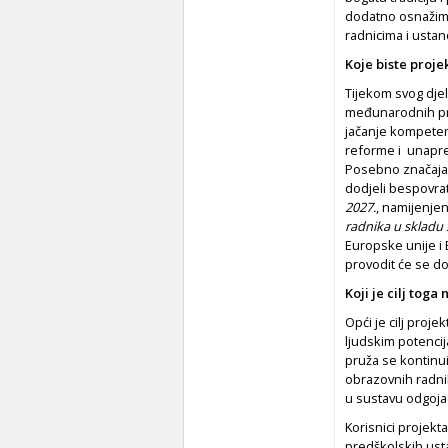
dodatno osnažim
radnicima i ustan
Koje biste proje
Tijekom svog djel
međunarodnih pro
jačanje kompeten
reforme i unapre
Posebno značajan
dodjeli bespovra
2027.
, namijenje
radnika u skladu 
Europske unije i 
provodit će se do
Koji je cilj toga
Opći je cilj proj
ljudskim potenci
pruža se kontinu
obrazovnih radni
u sustavu odgoja
Korisnici projekta 
predškolskih usta