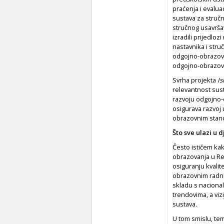
praćenja i evalu
sustava za struč
stručnog usavrša
izradili prijedloz
nastavnika i str
odgojno-obrazovni
odgojno-obrazovn
Svrha projekta
Is
relevantnost sus
razvoju odgojno-
osigurava razvoj 
obrazovnim stan
Što sve ulazi u 
Često ističem kak
obrazovanja u Rep
osiguranju kvali
obrazovnim radnic
skladu s naciona
trendovima, a viz
sustava
.
U tom smislu, te