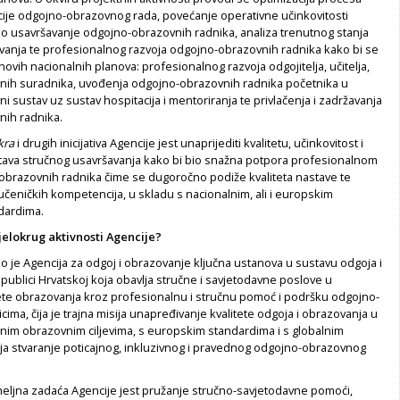
acije odgojno-obrazovnog rada, povećanje operativne učinkovitosti
no usavršavanje odgojno-obrazovnih radnika, analiza trenutnog stanja
vanja te profesionalnog razvoja odgojno-obrazovnih radnika kako bi se
i novih nacionalnih planova: profesionalnog razvoja odgojitelja, učitelja,
učnih suradnika, uvođenja odgojno-obrazovnih radnika početnika u
 sustav uz sustav hospitacija i mentoriranja te privlačenja i zadržavanja
ih radnika.
kra
i drugih inicijativa Agencije jest unaprijediti kvalitetu, učinkovitost i
tava stručnog usavršavanja kako bi bio snažna potpora profesionalnom
obrazovnih radnika čime se dugoročno podiže kvaliteta nastave te
učeničkih kompetencija, u skladu s nacionalnim, ali i europskim
dardima.
djelokrug aktivnosti Agencije?
o je Agencija za odgoj i obrazovanje ključna ustanova u sustavu odgoja i
ublici Hrvatskoj koja obavlja stručne i savjetodavne poslove u
tete obrazovanja kroz profesionalnu i stručnu pomoć i podršku odgojno-
ima, čija je trajna misija unapređivanje kvalitete odgoja i obrazovanja u
lnim obrazovnim ciljevima, s europskim standardima i s globalnim
ija stvaranje poticajnog, inkluzivnog i pravednog odgojno-obrazovnog
meljna zadaća Agencije jest pružanje stručno-savjetodavne pomoći,