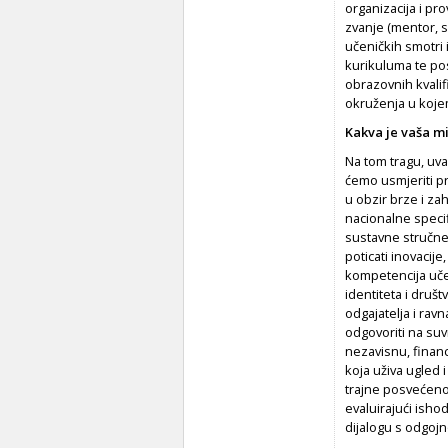
organizacija i p
zvanje (mentor, s
učeničkih smotri 
kurikuluma te po
obrazovnih kvalif
okruženja u kojem 
Kakva je vaša mi
Na tom tragu, uva
ćemo usmjeriti p
u obzir brze i z
nacionalne specif
sustavne stručne
poticati inovacij
kompetencija učen
identiteta i društ
odgajatelja i rav
odgovoriti na su
nezavisnu,
financ
koja uživa ugled 
trajne posvećeno
evaluirajući isho
dijalogu s odgoj