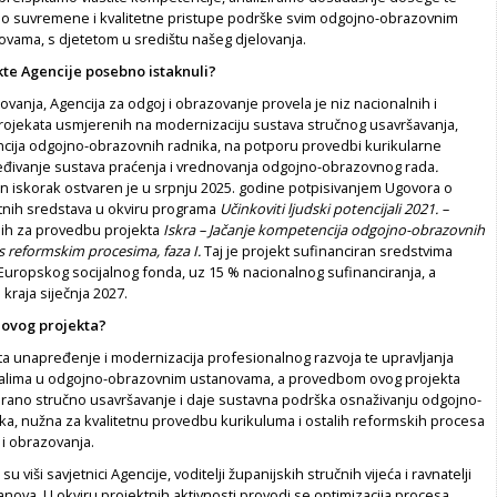
o suvremene i kvalitetne pristupe podrške svim odgojno-obrazovnim
ovama, s djetetom u središtu našeg djelovanja.
kte Agencije posebno istaknuli?
ovanja, Agencija za odgoj i obrazovanje provela je niz nacionalnih i
jekata usmjerenih na modernizaciju sustava stručnog usavršavanja,
cija odgojno-obrazovnih radnika, na potporu provedbi kurikularne
đivanje sustava praćenja i vrednovanja odgojno-obrazovnog rada
.
 iskorak ostvaren je u srpnju 2025. godine potpisivanjem Ugovora o
tnih sredstava u okviru programa
Učinkoviti ljudski potencijali 2021. –
nih za provedbu projekta
Iskra – Jačanje kompetencija odgojno-obrazovnih
s reformskim procesima, faza I.
Taj je projekt sufinanciran sredstvima
Europskog socijalnog fonda, uz 15 % nacionalnog sufinanciranja, a
 kraja siječnja 2027.
 novog projekta?
ekta unapređenje i modernizacija profesionalnog razvoja te upravljanja
jalima u odgojno-obrazovnim ustanovama, a provedbom ovog projekta
irano stručno usavršavanje i daje sustavna podrška osnaživanju odgojno-
ka, nužna za kvalitetnu provedbu kurikuluma i ostalih reformskih procesa
 i obrazovanja.
su viši savjetnici Agencije, voditelji županijskih stručnih vijeća i ravnatelji
nova. U okviru projektnih aktivnosti provodi se optimizacija procesa