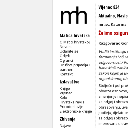
Vijenac 834
Aktualno
,
Naslo
mr. sc. Katarina
Želimo osigur
Matica hrvatska
O Matici hrvatskoj
Razgovarao Gor
Novosti
Učlanite se
Voditi instituciju
Odjeli
formiranju i očuv
Ogranci
odgovornost / Poč
Društva prijatelja i
bana Mažuranića 
partneri
zakon kojim je uv
Kontakt
organiziranog ob
Izdavaštvo
Stoljeće i pol p
Knjige
obveza osnovnog 
Vijenac
smanjenje nepism
Kolo
za odgoj i obrazo
Hrvatska revija
Prirodoslovlje
obrazovanju, uvaž
Elektroničke knjige
jubileju, djelatn
za odgoj i obrazo
Zbivanja
imenovana u trav
Najave