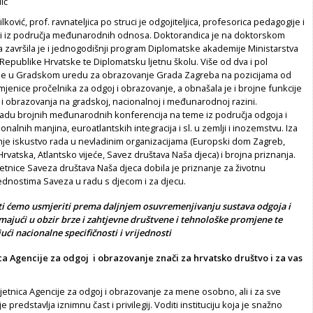
ić
ilković, prof. ravnateljica po struci je odgojiteljica, profesorica pedagogije i
i iz područja međunarodnih odnosa. Doktorandica je na doktorskom
, a završila je i jednogodišnji program Diplomatske akademije Ministarstva
Republike Hrvatske te Diplomatsku ljetnu školu. Više od dva i pol
a je u Gradskom uredu za obrazovanje Grada Zagreba na pozicijama od
jenice pročelnika za odgoj i obrazovanje, a obnašala je i brojne funkcije
i obrazovanja na gradskoj, nacionalnoj i međunarodnoj razini.
 radu brojnih međunarodnih konferencija na teme iz područja odgoja i
nalnih manjina, euroatlantskih integracija i sl. u zemlji i inozemstvu. Iza
nje iskustvo rada u nevladinim organizacijama (Europski dom Zagreb,
rvatska, Atlantsko vijeće, Savez društava Naša djeca) i brojna priznanja.
tnice Saveza društava Naša djeca dobila je priznanje za životnu
ednostima Saveza u radu s djecom i za djecu.
i ćemo usmjeriti prema daljnjem osuvremenjivanju sustava odgoja i
majući u obzir brze i zahtjevne društvene i tehnološke promjene te
ći nacionalne specifičnosti i vrijednosti
ica Agencije za odgoj i obrazovanje znači za hrvatsko društvo i za vas
etnica Agencije za odgoj i obrazovanje za mene osobno, ali i za sve
e predstavlja iznimnu čast i privilegij. Voditi instituciju koja je snažno