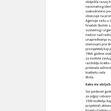
obilježila razvoj
nacionalnog iden
svakodnevno pods
obvezuje na prom
Agencije sežu u d
hrvatski školski 
sustavnog i organ
nadzor nad radom 
unapređivanja od
imenovani prvi šk
prosvjetitelj koj
1964. godine ista
za osobite zaslug
razdoblju kratko 
pridavala važnos
kvalitetu rada
škola.
Kako ste obilježil
Sto pedeset godin
za odgoj i obrazo
1300 voditelja žu
projektnih aktivn
bogatu tradiciju 