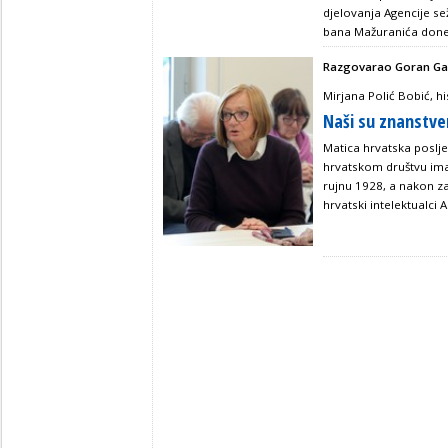
djelovanja Agencije sež
bana Mažuranića done
Razgovarao Goran Gal
Mirjana Polić Bobić, h
Naši su znanstven
Matica hrvatska poslje
hrvatskom društvu imala
rujnu 1928, a nakon z
hrvatski intelektualci A