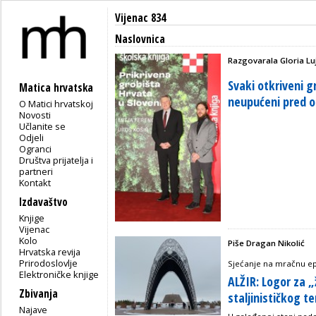
Vijenac 834
Naslovnica
Razgovarala Gloria Lu
Svaki otkriveni g
Matica hrvatska
neupućeni pred o
O Matici hrvatskoj
Novosti
Učlanite se
Odjeli
Ogranci
Društva prijatelja i
partneri
Kontakt
Izdavaštvo
Knjige
Vijenac
Kolo
Piše Dragan Nikolić
Hrvatska revija
Prirodoslovlje
Sjećanje na mračnu ep
Elektroničke knjige
ALŽIR: Logor za 
Zbivanja
staljinističkog t
Najave