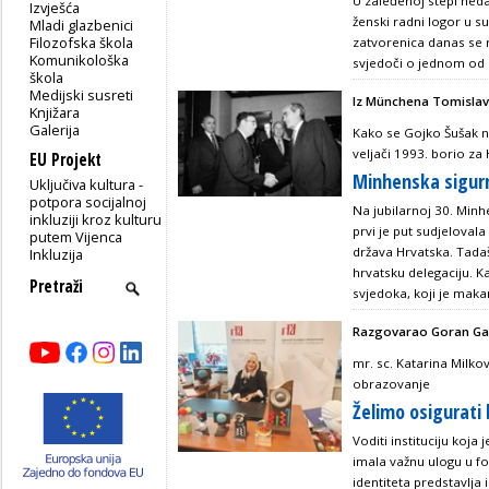
U zaleđenoj stepi ned
Izvješća
ženski radni logor u s
Mladi glazbenici
Filozofska škola
zatvorenica danas se 
Komunikološka
svjedoči o jednom od n
škola
Medijski susreti
Iz Münchena Tomislav
Knjižara
Galerija
Kako se Gojko Šušak n
veljači 1993. borio za
EU Projekt
Minhenska sigurn
Uključiva kultura -
potpora socijalnoj
Na jubilarnoj 30. Minhe
inkluziji kroz kulturu
prvi je put sudjelova
putem Vijenca
država Hrvatska. Tada
Inkluzija
hrvatsku delegaciju. Ka
svjedoka, koji je makar 
Razgovarao Goran Gal
mr. sc. Katarina Milkov
obrazovanje
Želimo osigurati
Voditi instituciju koja 
imala važnu ulogu u f
identiteta predstavlj