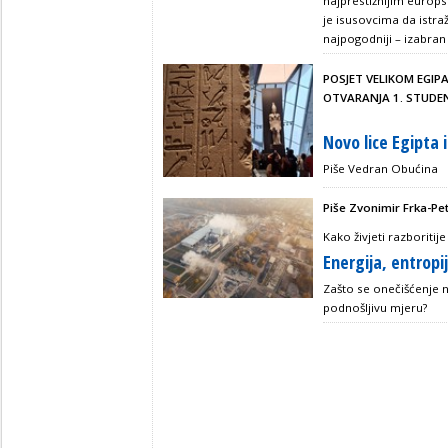
najprestižnijim europs
je isusovcima da istraže
najpogodniji – izabran j
POSJET VELIKOM EGIP
OTVARANJA 1. STUD
Novo lice Egipta 
Piše Vedran Obućina
Piše Zvonimir Frka-Pe
Kako živjeti razboritij
Energija, entropi
Zašto se onečišćenje n
podnošljivu mjeru?