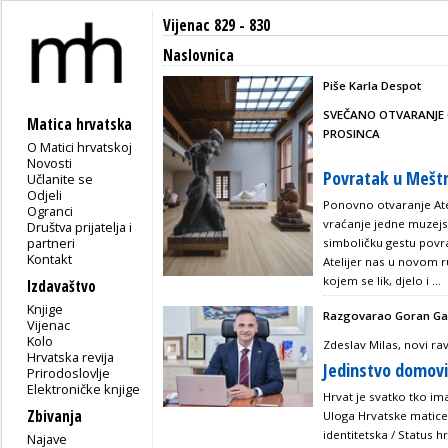
Vijenac 829 - 830
Naslovnica
Piše Karla Despot
SVEČANO OTVARANJE O
Matica hrvatska
PROSINCA
O Matici hrvatskoj
Novosti
Povratak u Mešt
Učlanite se
Odjeli
Ponovno otvaranje Ate
Ogranci
vraćanje jedne muzejsk
Društva prijatelja i
partneri
simboličku gestu povra
Kontakt
Atelijer nas u novom r
kojem se lik, djelo i ...
Izdavaštvo
Knjige
Razgovarao Goran Gal
Vijenac
Kolo
Zdeslav Milas, novi ra
Hrvatska revija
Jedinstvo domovi
Prirodoslovlje
Elektroničke knjige
Hrvat je svatko tko im
Zbivanja
Uloga Hrvatske matice i
identitetska / Status h
Najave