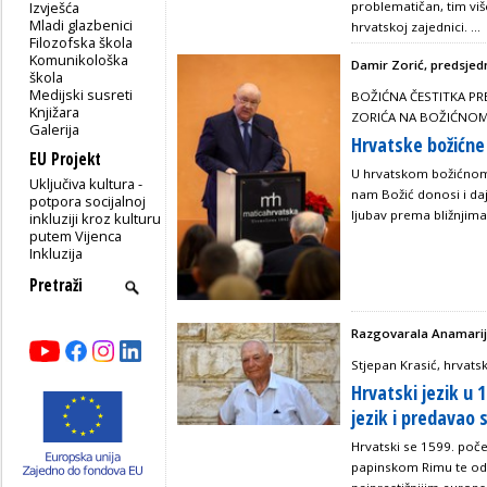
Izvješća
problematičan, tim viš
Mladi glazbenici
hrvatskoj zajednici. ...
Filozofska škola
Komunikološka
Damir Zorić, predsjed
škola
Medijski susreti
BOŽIĆNA ČESTITKA PR
Knjižara
ZORIĆA NA BOŽIĆNOM 
Galerija
Hrvatske božićne
EU Projekt
U hrvatskom božićnom 
Uključiva kultura -
nam Božić donosi i daj
potpora socijalnoj
ljubav prema bližnjima
inkluziji kroz kulturu
putem Vijenca
Inkluzija
Razgovarala Anamarij
Stjepan Krasić, hrvats
Hrvatski jezik u 1
jezik i predavao 
Hrvatski se 1599. poče
papinskom Rimu te od