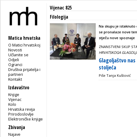
Vijenac 825
Filologija
Na skupu je istaknuto 
se pronalaze nove tem
Matica hrvatska
stječu nove spoznaje
O Matici hrvatskoj
ZNANSTVENI SKUP ST
Novosti
HRVATSKOGA GLAGOLJAŠ
Učlanite se
Glagoljaštvo nas
Odjeli
Ogranci
stoljeća
Društva prijatelja i
partneri
Piše Tanja Kuštović
Kontakt
Izdavaštvo
Knjige
Vijenac
Kolo
Hrvatska revija
Prirodoslovlje
Elektroničke knjige
Zbivanja
Najave