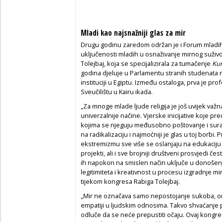
Mladi kao najsnažniji glas za mir
Drugu godinu zaredom održan je i Forum mladih 
uključenosti mladih u osnaživanje mirnog suživot
Tolejbaj, koja se specijalizirala za tumačenje
Kur
godina djeluje u Parlamentu stranih studenata na
instituciji u Egiptu. Između ostaloga, prva je p
Sveučilištu u Kairu ikada.
„Za mnoge mlade ljude religija je još uvijek važna,
univerzalnije načine. Vjerske inicijative koje p
kojima se njeguju međusobno poštovanje i suradn
na radikalizaciju i najmoćniji je glas u toj borbi
ekstremizmu sve više se oslanjaju na edukaciju 
projekti, ali i sve brojniji društveni prosvjedi č
ih napokon na smislen način uključe u donošenj
legitimiteta i kreativnost u procesu izgradnje mi
tijekom kongresa Rabiga Tolejbaj.
„Mir ne označava samo nepostojanje sukoba, o
empatiji u ljudskim odnosima. Takvo shvaćanje pos
odluče da se neće prepustiti očaju. Ovaj kongre