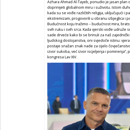
Azhara Ahmad Al-Tayeb, ponudio je jasan plan o
doprinijeti globalnom miru i suživotu. Istom du
kada su se vođe različitih religija, uključujući i p
ekstremizam, progovorili u obranu izbjeglica i 
Budućnost koju tražimo – budućnost mira, bratstv
svih ruku i svih srca. Kada vjerski vođe udruže sna
sade drveće kako bi se brinuli za naš zajednički
ljudskog dostojanstva, oni svjedoče istinu: vjera
postaje snažan znak nade za cijelo čovječanstvo, p
izvor sukoba, već izvor iscjeljenja i pomirenja“
kongresa Lav XIV.