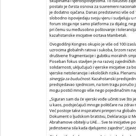
skupinama i vjeroispovijestima. To iskustvo za
postalo je čvrsta osnova za suvremeni nacionaln
je dodatno ojačana. Danas predstavnici više od 
slobodno ispovijedaju svoju vjeru i sudjeluju u
forum stoga nije samo platforma za dijalog, neg
pri čemu su međusobno poštovanje i tolerancij
kazahstanske inicijative ocrtava Mambetali.
Ovogodišnji Kongres okupio je više od 100 izasla
uzrocima globalnih ratova i sukoba, brzom razvo
društvene fragmentacije i gubitku moralnih smj
Poseban fokus stavljen je na razvoj zajedničkih 
solidarnosti, uključujući i vjerske inicijative za 
vjerske netolerancije i ekoloških rizika. Plenarn
sinergija za budućnost
. Kazahstanski predsjedni
predsjedavao sjednicom, na tom tragu poručio j
mogu postići mnogo više nego pojedinačnim na
„Siguran sam da će vjerski vođe učiniti sve što je
u kaos, podsjećajući mnoge političare na zdrav
Već postoje takvi inspirativni primjeri na globaln
Dokument o ljudskom bratstvu, Deklaracija iz Me
Abrahamove obitelji u UAE… Sve te inicijative po
jedinstvena sila kada djelujemo zajedno“, izjavio