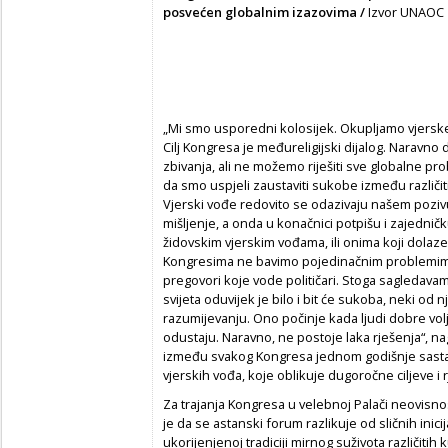
posvećen globalnim izazovima /
Izvor UNAOC
„Mi smo usporedni kolosijek. Okupljamo vjerske v
Cilj Kongresa je međureligijski dijalog. Naravno
zbivanja, ali ne možemo riješiti sve globalne pr
da smo uspjeli zaustaviti sukobe između različitih
Vjerski vođe redovito se odazivaju našem pozivu
mišljenje, a onda u konačnici potpišu i zajedničku
židovskim vjerskim vođama, ili onima koji dolaze 
Kongresima ne bavimo pojedinačnim problemima jer
pregovori koje vode političari. Stoga sagledav
svijeta oduvijek je bilo i bit će sukoba, neki od n
razumijevanju. Ono počinje kada ljudi dobre volj
odustaju. Naravno, ne postoje laka rješenja“, na
između svakog Kongresa jednom godišnje sastaje 
vjerskih vođa, koje oblikuje dugoročne ciljeve i r
Za trajanja Kongresa u velebnoj Palači neovisno
je da se astanski forum razlikuje od sličnih inici
ukorijenjenoj tradiciji mirnog suživota različitih 