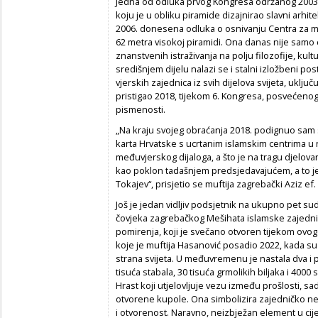
Jedna od odluka prvog Kongresa održanog 2003. b
koju je u obliku piramide dizajnirao slavni arh
2006. donesena odluka o osnivanju Centra za međ
62 metra visokoj piramidi. Ona danas nije samo c
znanstvenih istraživanja na polju filozofije, kultu
središnjem dijelu nalazi se i stalni izložbeni pos
vjerskih zajednica iz svih dijelova svijeta, uklju
pristigao 2018, tijekom 6. Kongresa, posvećenog 
pismenosti.
„Na kraju svojeg obraćanja 2018. podignuo sam s
karta Hrvatske s ucrtanim islamskim centrima u 
međuvjerskog dijaloga, a što je na tragu djelova
kao poklon tadašnjem predsjedavajućem, a to j
Tokajev“, prisjetio se muftija zagrebački Aziz ef
Još je jedan vidljiv podsjetnik na ukupno pet 
čovjeka zagrebačkog Mešihata islamske zajedni
pomirenja, koji je svečano otvoren tijekom ovog
koje je muftija Hasanović posadio 2022, kada su 
strana svijeta. U međuvremenu je nastala dva i 
tisuća stabala, 30 tisuća grmolikih biljaka i 4000 
Hrast koji utjelovljuje vezu između prošlosti, s
otvorene kupole. Ona simbolizira zajedničko neb
i otvorenost. Naravno, neizbježan element u cijeloj