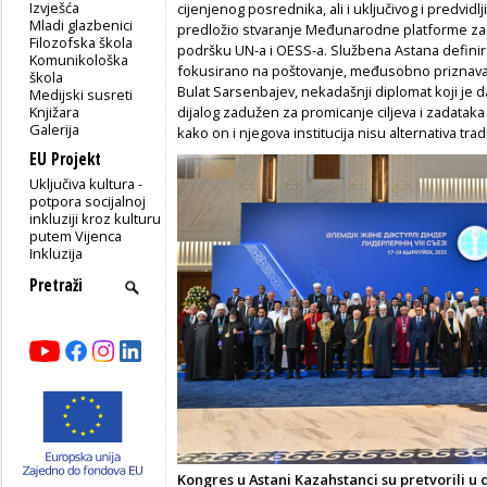
Izvješća
cijenjenog posrednika, ali i uključivog i predvid
Mladi glazbenici
predložio stvaranje Međunarodne platforme za 
Filozofska škola
podršku UN-a i OESS-a. Službena Astana definir
Komunikološka
fokusirano na poštovanje, međusobno priznava
škola
Bulat Sarsenbajev, nekadašnji diplomat koji je
Medijski susreti
Knjižara
dijalog zadužen za promicanje ciljeva i zadatak
Galerija
kako on i njegova institucija nisu alternativa trad
EU Projekt
Uključiva kultura -
potpora socijalnoj
inkluziji kroz kulturu
putem Vijenca
Inkluzija
Kongres u Astani Kazahstanci su pretvorili u