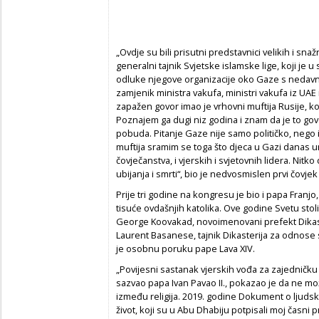
„Ovdje su bili prisutni predstavnici velikih i sn
generalni tajnik Svjetske islamske lige, koji je 
odluke njegove organizacije oko Gaze s nedavno
zamjenik ministra vakufa, ministri vakufa iz UAE i
zapažen govor imao je vrhovni muftija Rusije, koji
Poznajem ga dugi niz godina i znam da je to govor
pobuda. Pitanje Gaze nije samo političko, nego i 
muftija sramim se toga što djeca u Gazi danas um
čovječanstva, i vjerskih i svjetovnih lidera. Nitk
ubijanja i smrti“, bio je nedvosmislen prvi čovj
Prije tri godine na kongresu je bio i papa Franj
tisuće ovdašnjih katolika. Ove godine Svetu stoli
George Koovakad, novoimenovani prefekt Dikaste
Laurent Basanese, tajnik Dikasterija za odnose
je osobnu poruku pape Lava XIV.
„Povijesni sastanak vjerskih vođa za zajedničku 
sazvao papa Ivan Pavao II., pokazao je da ne mo
između religija. 2019. godine Dokument o ljudsko
život, koji su u Abu Dhabiju potpisali moj časni p