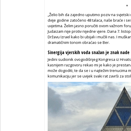
*
„Želio bih da zajedno uputimo poziv na svjetski m
dvije godine zatočeno 48 talaca, naše braće i se
uvjetima. Želim jasno poručiti ovom važnom foru
Judaizam nije protiv nijedne vjere. Dana 7. listop
Državu Izrael kako bi ubijali i mučili nas. I muškar
dramatičnim tonom obraćao se Ber.
Sinergija vjerskih vođa snažan je znak nade
Jedini sudionik ovogodišnjeg Kongresa iz Hrvatsk
kasnijem razgovoru rekao mi je kako je prestan
može dogoditi, te da se i u najtežim trenucima m
komunikaciju jer se uvijek svaki rat završi za st