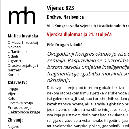
Vijenac 823
Društvo
,
Naslovnica
VIII. Kongres vođa svjetskih i tradicionalnih re
Vjerska diplomacija 21. stoljeća
Matica hrvatska
O Matici hrvatskoj
Piše Dragan Nikolić
Novosti
Učlanite se
Ovogodišnji Kongres okupio je više 
Odjeli
zemalja. Raspravljalo se o uzrocima
Ogranci
Društva prijatelja i
brzom razvoju umjetne inteligencij
partneri
fragmentacije i gubitku moralnih s
Kontakt
okruženju
Izdavaštvo
Dok svijet stenje pod teretom globalnih kriza, ali
Knjige
nekom utopijskom filmu svjetske vjerske vođe j
Vijenac
Kolo
isti golemi okrugli stol, kao i prethodnih sedam 
Hrvatska revija
kazahstanska novina, ali je izrasla u globalno
Prirodoslovlje
jedinstvenu u odnosu na slične inicijative zato j
Elektroničke knjige
ista koja je ustavom definirana kao sekularna. K
Zbivanja
religija održava se u Astani svake tri godine. J
multivektorskoj vanjskoj politici, geopolitički. 
Najave