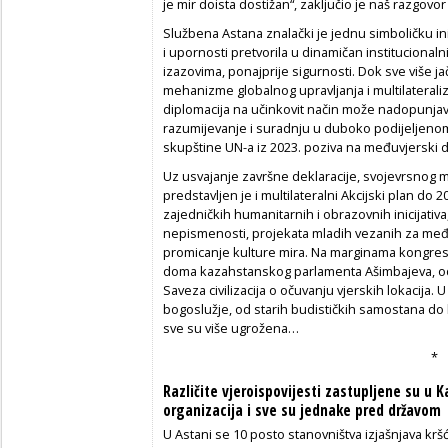
je mir doista dostižan“, zaključio je naš razgov
Službena Astana znalački je jednu simboličku ini
i upornosti pretvorila u dinamičan institucion
izazovima, ponajprije sigurnosti. Dok sve više j
mehanizme globalnog upravljanja i multilateral
diplomacija na učinkovit način može nadopunjavat
razumijevanje i suradnju u duboko podijeljenom 
skupštine UN-a iz 2023. poziva na međuvjerski di
Uz usvajanje završne deklaracije, svojevrsnog ma
predstavljen je i multilateralni Akcijski plan do 
zajedničkih humanitarnih i obrazovnih inicijativ
nepismenosti, projekata mladih vezanih za međuvj
promicanje kulture mira. Na marginama kongre
doma kazahstanskog parlamenta Ašimbajeva, od
Saveza civilizacija o očuvanju vjerskih lokacija
bogoslužje, od starih budističkih samostana do 
sve su više ugrožena…
*
Različite vjeroispovijesti zastupljene su u 
organizacija i sve su jednake pred državom
U Astani se 10 posto stanovništva izjašnjava krš