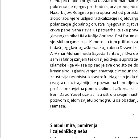
Cijelu priču oko kongresa u Astani odmah nakon
pokrenuo je njegov prethodnik, prvi predsjedn
Nazarbajev. Reagirao je na opasnost od porasta
zloporabu vjere uslijed radikalizacije i djelovanj
polarizacije globalnog društva. Njegova inicijati
crkve pape Ivana Pavla II. i patrijarha Ruske prav
glavnog tajnika UN-a Kofija Annana. Prvi forum o
vjerskih organizacija. Kamere su tom prilikom zab
tadašnjeg glavnog aškenaskog rabina Države Izr
Al-Azhar Mohammeda Sayeda Tantawija. Dva dese
sam rafalnoj izmjeni teških riječi dviju suprotsta
islamske lige Al-Issa opisao je sve ono što se d
kriminalno izgladnjivanje“, smatrajući međuna
zaustavlja neopisivu katastrofu. Naglasio je da 
reagira na tu tragediju, te pozvao na hitno djelovan
pružila bezuvjetna pomoć civilima. I aškenaski i 
Ber i David Yosef uzvratili su oštro u svojim nas
pozivom cijelom svijetu pomognu u oslobađanju i
Hamasa.
*
Simboli mira, pomirenja
i zajedničkog neba