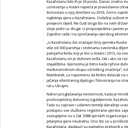
Kazahstanu bilo ih je 26 posto. Danas znatno m
uznesenja u Astani najveća je pravoslavna crkva u
ikonostasi u njoj dovršeni su 2016. Zorno svjed
najbitnija vjera u Kazahstanu. Ovdašnji suživot 
povijesni slijed. Ne čudi stoga što na svim drža
stoje jedni uz druge. U propovijedima i javnim 
Zajedno rade i na sprečavanju vjerskog ekstr
„U Kazahstanu živi značajan broj vjernika Ruske 
više od 300 parohija i stotinama svećenika diljem
patrijarha Kirila, koji je bio u Astani i 2013, na 
Kazahstanu on je duhovni vođa, čak i ako se raz
stajalištima. Vjernicima je bitno kada njihovi du
međunarodnom skupu od tolikog značenja“, oslik
Mambetali, uz napomenu da Kirilov dolazak na 
jačanja višestranog dijaloga i fokusiranja na izn
rat u Ukrajini.
Nakon proglašavanja neovisnosti, kada je mnoš
postsovjetskoj duhovnoj izgubljenosti, Kazahst
Tada su zapravo i udareni temelji današnje uravn
podupiru sve službeno registrirane vjerske zajed
zastupljene su u čak 3088 vjerskih organizacija 
pitanjima vjere neutralna. Ono što se u prošlos
Kazahstana, vladajući su pametno pretvorili u str