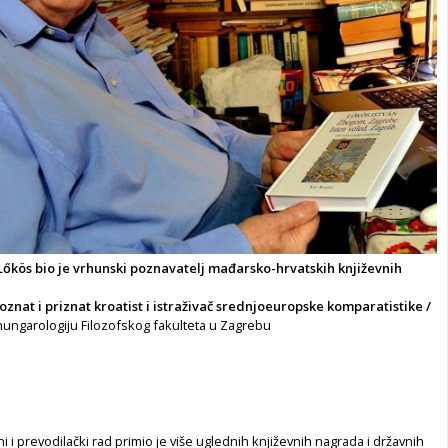
Lőkös bio je vrhunski poznavatelj mađarsko-hrvatskih književnih
at i priznat kroatist i istraživač srednjoeuropske komparatistike /
hungarologiju Filozofskog fakulteta u Zagrebu
i i prevodilački rad primio je više uglednih književnih nagrada i državnih