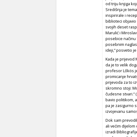
od triju knjiga ko
Središnja je tema
inspirirale i rece
biblioteci objavio
svojih deset rasp
Marulić i Mirosla
posebice načinu k
posebnim naglask
ideji,” posvetio j
Kada je prijevod
da je to velik dog
profesor Lőkös j
promicanje hrvats
prijevoda za to i
skromno stoji: M
čudesne stvari.“ 
bavio politikom, a
pa je zasigurno 
izvojevanu samost
Dok sam prevodil
ali većim dijelom
izradi Bibliografi