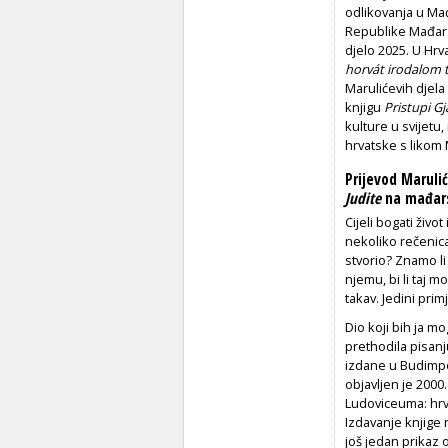
odlikovanja u Ma
Republike Mađars
djelo 2025. U Hrv
horvát irodalom 
Marulićevih djela
knjigu
Pristupi G
kulture u svijetu
hrvatske s likom 
Prijevod Maruli
Judite
na mađar
Cijeli bogati živ
nekoliko rečenica.
stvorio? Znamo li
njemu, bi li taj 
takav. Jedini prim
Dio koji bih ja 
prethodila pisanj
izdane u Budimpeš
objavljen je 2000
Ludoviceuma: hrva
Izdavanje knjige
još jedan prikaz 