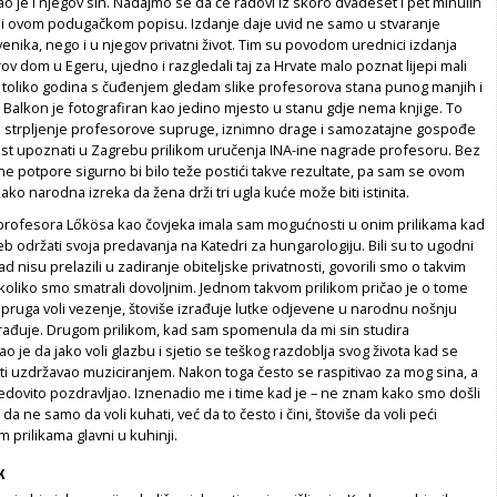
o je i njegov sin. Nadajmo se da će radovi iz skoro dvadeset i pet minulih
ni ovom podugačkom popisu. Izdanje daje uvid ne samo u stvaranje
nika, nego i u njegov privatni život. Tim su povodom urednici izdanja
rov dom u Egeru, ujedno i razgledali taj za Hrvate malo poznat lijepi mali
n toliko godina s čuđenjem gledam slike profesorova stana punog manjih i
. Balkon je fotografiran kao jedino mjesto u stanu gdje nema knjige. To
strpljenje profesorove supruge, iznimno drage i samozatajne gospođe
ast upoznati u Zagrebu prilikom uručenja INA-ine nagrade profesoru. Bez
e potpore sigurno bi bilo teže postići takve rezultate, pa sam se ovom
kako narodna izreka da žena drži tri ugla kuće može biti istinita.
rofesora Lőkösa kao čovjeka imala sam mogućnosti u onim prilikama kad
eb održati svoja predavanja na Katedri za hungarologiju. Bili su to ugodni
ad nisu prelazili u zadiranje obiteljske privatnosti, govorili smo o takvim
koliko smo smatrali dovoljnim. Jednom takvom prilikom pričao je o tome
pruga voli vezenje, štoviše izrađuje lutke odjevene u narodnu nošnju
rađuje. Drugom prilikom, kad sam spomenula da mi sin studira
ao je da jako voli glazbu i sjetio se teškog razdoblja svog života kad se
i uzdržavao muziciranjem. Nakon toga često se raspitivao za mog sina, a
edovito pozdravljao. Iznenadio me i time kad je – ne znam kako smo došli
da ne samo da voli kuhati, već da to često i čini, štoviše da voli peći
im prilikama glavni u kuhinji.
k