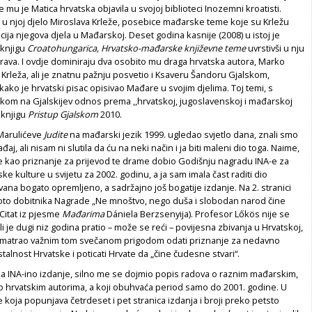
je mu je Matica hrvatska objavila u svojoj biblioteci Inozemni kroatisti.
 u njoj djelo Miroslava Krleže, posebice mađarske teme koje su Krležu
pcija njegova djela u Mađarskoj. Deset godina kasnije (2008) u istoj je
 knjigu
Croatohungarica, Hrvatsko-mađarske književne teme
uvrstivši u nju
rava. I ovdje dominiraju dva osobito mu draga hrvatska autora, Marko
v Krleža, ali je znatnu pažnju posvetio i Ksaveru Šandoru Gjalskom,
ako je hrvatski pisac opisivao Mađare u svojim djelima. Toj temi, s
om na Gjalskijev odnos prema ,,hrvatskoj, jugoslavenskoj i mađarskoj
e knjigu
Pristup Gjalskom
2010.
 Marulićeve
Judite
na mađarski jezik 1999. ugledao svjetlo dana, znali smo
ađaj, ali nisam ni slutila da ću na neki način i ja biti maleni dio toga. Naime,
e kao priznanje za prijevod te drame dobio Godišnju nagradu INA-e za
ke kulture u svijetu za 2002. godinu, a ja sam imala čast raditi dio
zvana bogato opremljeno, a sadržajno još bogatije izdanje. Na 2. stranici
oto dobitnika Nagrade „Ne mnoštvo, nego duša i slobodan narod čine
(Citat iz pjesme
Mađarima
Dániela Berzsenyija). Profesor Lőkös nije se
li je dugi niz godina pratio – može se reći – povijesna zbivanja u Hrvatskoj,
smatrao važnim tom svečanom prigodom odati priznanje za nedavno
alnost Hrvatske i poticati Hrvate da „čine čudesne stvari“.
a INA-ino izdanje, silno me se dojmio popis radova o raznim mađarskim,
 o hrvatskim autorima, a koji obuhvaća period samo do 2001. godine. U
je koja popunjava četrdeset i pet stranica izdanja i broji preko petsto