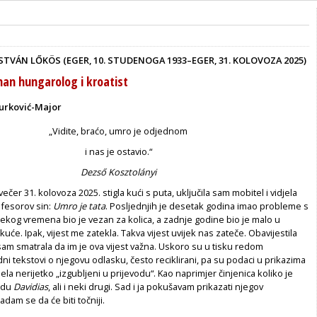
STVÁN LŐKÖS (EGER, 10. STUDENOGA 1933–EGER, 31. KOLOVOZA 2025)
man hungarolog i kroatist
Ćurković-Major
„Vidite, braćo, umro je odjednom
i nas je ostavio.“
Dezső Kosztolányi
čer 31. kolovoza 2025. stigla kući s puta, uključila sam mobitel i vidjela
ofesorov sin:
Umro je tata
. Posljednjih je desetak godina imao probleme s
kog vremena bio je vezan za kolica, a zadnje godine bio je malo u
kuće. Ipak, vijest me zatekla. Takva vijest uvijek nas zateče. Obavijestila
am smatrala da im je ova vijest važna. Uskoro su u tisku redom
odni tekstovi o njegovu odlasku, često reciklirani, pa su podaci u prikazima
jela nerijetko „izgubljeni u prijevodu“. Kao naprimjer činjenica koliko je
adu
Davidias
, ali i neki drugi. Sad i ja pokušavam prikazati njegov
dam se da će biti točniji.