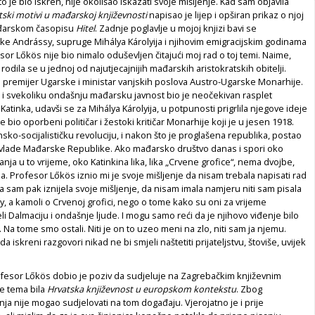
što je bio iskren, nije okolišao iskazati svoje mišljenje. Kad sam objavila
tski motivi u mađarskoj književnosti
napisao je lijep i opširan prikaz o njoj
ađarskom časopisu
Hitel
. Zadnje poglavlje u mojoj knjizi bavi se
e Andrássy, supruge Mihálya Károlyija i njihovim emigracijskim godinama
esor Lőkös nije bio nimalo oduševljen čitajući moj rad o toj temi. Naime,
rodila se u jednoj od najutjecajnijih mađarskih aristokratskih obitelji.
o premijer Ugarske i ministar vanjskih poslova Austro-Ugarske Monarhije.
j i svekoliku ondašnju mađarsku javnost bio je neočekivan rasplet
Katinka, udavši se za Mihálya Károlyija, u potpunosti prigrlila njegove ideje
 je bio oporbeni političar i žestoki kritičar Monarhije koji je u jesen 1918.
ko-socijalističku revoluciju, i nakon što je proglašena republika, postao
 vlade Mađarske Republike. Ako mađarsko društvo danas i spori oko
anja u to vrijeme, oko Katinkina lika, lika „Crvene grofice“, nema dvojbe,
a. Profesor Lőkös iznio mi je svoje mišljenje da nisam trebala napisati rad
ja sam pak iznijela svoje mišljenje, da nisam imala namjeru niti sam pisala
y, a kamoli o Crvenoj grofici, nego o tome kako su oni za vrijeme
eli Dalmaciju i ondašnje ljude. I mogu samo reći da je njihovo viđenje bilo
. Na tome smo ostali. Niti je on to uzeo meni na zlo, niti sam ja njemu.
da iskreni razgovori nikad ne bi smjeli naštetiti prijateljstvu, štoviše, uvijek
fesor Lőkös dobio je poziv da sudjeluje na Zagrebačkim književnim
je tema bila
Hrvatska književnost u europskom kontekstu
. Zbog
ja nije mogao sudjelovati na tom događaju. Vjerojatno je i prije