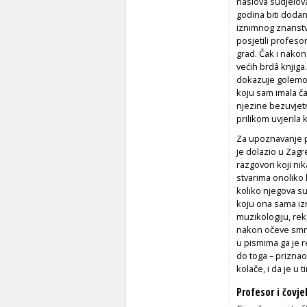
naslova sudjelova
godina biti doda
iznimnog znanstve
posjetili profeso
grad. Čak i nako
većih brdâ knjiga
dokazuje golemo 
koju sam imala č
njezine bezuvjetn
prilikom uvjerila 
Za upoznavanje p
je dolazio u Zagr
razgovori koji nik
stvarima onoliko 
koliko njegova su
koju ona sama iz
muzikologiju, rek
nakon očeve smrt
u pismima ga je r
do toga – priznao 
kolače, i da je u t
Profesor i čovje