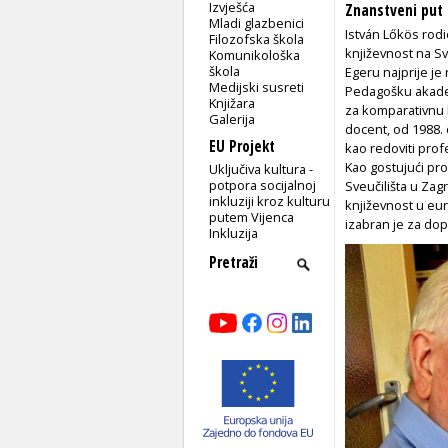
Izvješća
Znanstveni put
Mladi glazbenici
István Lőkös rodi
Filozofska škola
književnost na Sv
Komunikološka
škola
Egeru najprije je 
Medijski susreti
Pedagošku akadem
Knjižara
za komparativnu k
Galerija
docent, od 1988. 
EU Projekt
kao redoviti prof
Kao gostujući pro
Uključiva kultura -
potpora socijalnoj
Sveučilišta u Za
inkluziji kroz kulturu
književnost u eu
putem Vijenca
izabran je za do
Inkluzija