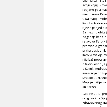
Cijenila sam i to 
svoju knjigu
Hrva
i objavio ga u m
memoarima Katink
u Dalmaciji. Prof
Katinka Andrássy 
Njezin je djed bi
Za njezinu obitel
događaja kada je 
i stavove. Károlyi
predvodio građans
prvi predsjednik
Károlyijeva djelov
nije baš popularn
o takvoj osobi, a 
o Katinki Andráss
emigracije doživj
izrazito pozitivno
Moje je mišljenje 
su korisni.
Godine 2017. pro
razgovorima čija 
zdravstvenog stan