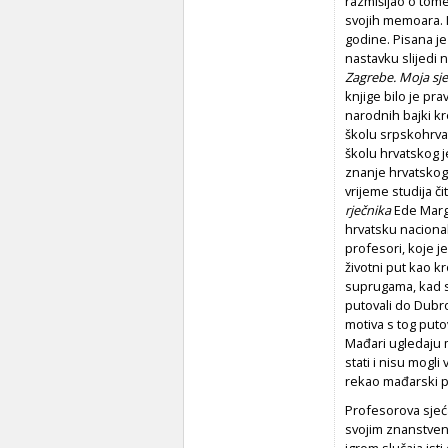
razmišljao o tome
svojih memoara. K
godine. Pisana je
nastavku slijedi
Zagrebe. Moja sje
knjige bilo je pr
narodnih bajki kr
školu srpskohrva
školu hrvatskog j
znanje hrvatskoga
vrijeme studija či
rječnika
Ede Marga
hrvatsku nacional
profesori, koje j
životni put kao kr
suprugama, kad su
putovali do Dubro
motiva s tog puto
Mađari ugledaju m
stati i nisu mogli
rekao mađarski p
Profesorova sjeć
svojim znanstven