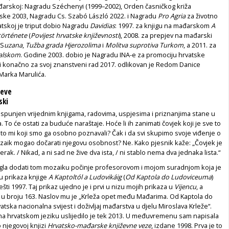
đarskoj: Nagradu Széchenyi (1999–2002), Orden časničkog križa
ke 2003, Nagradu Cs. Szabó László 2022. i Nagradu
Pro Agria
za životno
atskoj je triput dobio Nagradu
Davidias
: 1997. za knjigu na mađarskom
A
története
(
Povijest hrvatske književnosti
), 2008. za prepjev na mađarski
 S
uzana
,
Tužba grada Hjerozolima
i
Molitva suprotiva Turkom
, a 2011. za
jalskom
. Godine 2003. dobio je Nagradu INA-e za promociju hrvatske
, i konačno za svoj znanstveni rad 2017. odlikovan je Redom Danice
Marka Marulića.
ćeve
ski
ot ispunjen vrijednim knjigama, radovima, uspjesima i priznanjima stane u
 To će ostati za buduće naraštaje. Hoće li ih zanimati čovjek koji je sve to
 to mi koji smo ga osobno poznavali? Čak i da svi skupimo svoje viđenje o
mozaik mogao dočarati njegovu osobnost? Ne. Kako pjesnik kaže: „Čovjek je
jerak. / Nikad, a ni sad ne žive dva ista, / ni stablo nema dva jednaka lista.“
mogla dodati tom mozaiku počinje profesorovom i mojom suradnjom koja je
u prikaza knjige
A Kaptoltól a Ludovikáig
(
Od Kaptola do Ludoviceuma
)
ti 1997. Taj prikaz ujedno je i prvi u nizu mojih prikaza u
Vijencu
, a
. u broju 163. Naslov mu je „Krleža opet među Mađarima. Od Kaptola do
tska nacionalna svijest i doživljaj mađarstva u djelu Miroslava Krleže“.
 na hrvatskom jeziku uslijedilo je tek 2013. U međuvremenu sam napisala
o njegovoj knjizi
Hrvatsko-mađarske književne veze
, izdane 1998. Prva je to