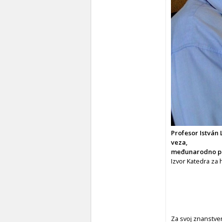
Profesor István 
veza,
međunarodno pozn
Izvor Katedra za 
Za svoj znanstven