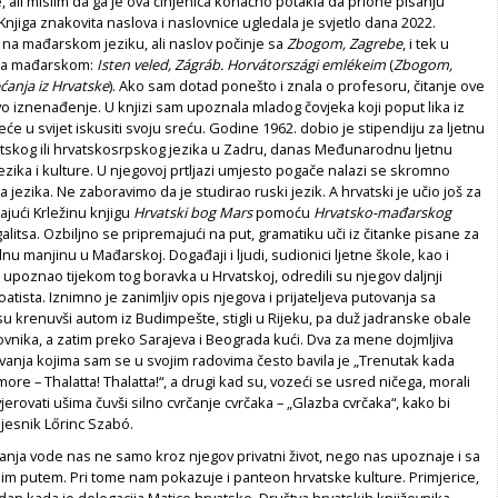
, ali mislim da ga je ova činjenica konačno potakla da prione pisanju
njiga znakovita naslova i naslovnice ugledala je svjetlo dana 2022.
 na mađarskom jeziku, ali naslov počinje sa
Zbogom, Zagrebe
, i tek u
 na mađarskom:
Isten veled, Zágráb. Horvátországi emlékeim
(
Zbogom,
ćanja iz Hrvatske
). Ako sam dotad ponešto i znala o profesoru, čitanje ove
avo iznenađenje. U knjizi sam upoznala mladog čovjeka koji poput lika iz
eće u svijet iskusiti svoju sreću. Godine 1962. dobio je stipendiju za ljetnu
tskog ili hrvatskosrpskog jezika u Zadru, danas Međunarodnu ljetnu
ezika i kulture. U njegovoj prtljazi umjesto pogače nalazi se skromno
 jezika. Ne zaboravimo da je studirao ruski jezik. A hrvatski je učio još za
tajući Krležinu knjigu
Hrvatski bog Mars
pomoću
Hrvatsko-mađarskog
litsa. Ozbiljno se pripremajući na put, gramatiku uči iz čitanke pisane za
nu manjinu u Mađarskoj. Događaji i ljudi, sudionici ljetne škole, kao i
e upoznao tijekom tog boravka u Hrvatskoj, odredili su njegov daljnji
oatista. Iznimno je zanimljiv opis njegova i prijateljeva putovanja sa
 krenuvši autom iz Budimpešte, stigli u Rijeku, pa duž jadranske obale
vnika, a zatim preko Sarajeva i Beograda kući. Dva za mene dojmljiva
vanja kojima sam se u svojim radovima često bavila je „Trenutak kada
ore – Thalatta! Thalatta!“, a drugi kad su, vozeći se usred ničega, morali
 vjerovati ušima čuvši silno cvrčanje cvrčaka – „Glazba cvrčaka“, kako bi
jesnik Lőrinc Szabó.
anja vode nas ne samo kroz njegov privatni život, nego nas upoznaje i sa
im putem. Pri tome nam pokazuje i panteon hrvatske kulture. Primjerice,