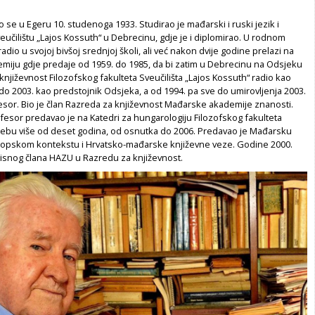
o se u Egeru 10. studenoga 1933. Studirao je mađarski i ruski jezik i
eučilištu „Lajos Kossuth“ u Debrecinu, gdje je i diplomirao. U rodnom
radio u svojoj bivšoj srednjoj školi, ali već nakon dvije godine prelazi na
iju gdje predaje od 1959. do 1985, da bi zatim u Debrecinu na Odsjeku
njiževnost Filozofskog fakulteta Sveučilišta „Lajos Kossuth“ radio kao
do 2003. kao predstojnik Odsjeka, a od 1994. pa sve do umirovljenja 2003.
esor. Bio je član Razreda za književnost Mađarske akademije znanosti.
fesor predavao je na Katedri za hungarologiju Filozofskog fakulteta
grebu više od deset godina, od osnutka do 2006. Predavao je Mađarsku
ropskom kontekstu i Hrvatsko-mađarske književne veze. Godine 2000.
pisnog člana HAZU u Razredu za književnost.