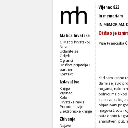
Vijenac 823
In memoriam
IN MEMORIAM: I
Otišao je izni
Matica hrvatska
O Matici hrvatskoj
Piše Franciska 
Novosti
Učlanite se
Odjeli
Ogranci
Društva prijatelja i
partneri
Kontakt
Kad sam kasno uve
Izdavaštvo
da mi se javio pr
Knjige
nogama, nakon ne
Vijenac
bolnici, malo kod 
Kolo
sam sve za koje s
Hrvatska revija
objavljivani prig
Prirodoslovlje
njegova života i d
Elektroničke knjige
puta dobio Nagr
Zbivanja
znanstveni put, na
Najave