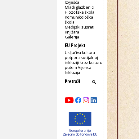
Izvješća
Mladi glazbenici
Filozofska škola
Komunikološka
škola
Medijski susreti
Knjižara
Galerija
EU Projekt
Uključiva kultura -
potpora socijalnoj
inkluziji kroz kulturu
putem Vijenca
Inkluzija