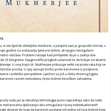
10.
u: vi ste liječnik obiteljske medicine, a pacijent vam je gospodin Horvat, s
dvije godine na snižavanju tjelesne težine, ali njegov neregularni
atno otežava. Problem nastaje kad primijetite da je u zadnja dva
ak 25 kilograma. Dijagnostički pregledi ustanovit će da boluje od akutne
kemije. U ovoj knjizi dr. Mukherjee prikazuje veliki rat protiv raka koji se
čanstvo postoji. U njoj opisuje borbu protiv karcinoma iz povijesne,
vene i političke perspektive. Liječnici su još u doba drevnog Egipta
ti karcinom raznim metodama, često bolnim kirurškim zahvatima.
pruža nadu jer je današnja tehnologija puno naprednija, tako da naše
e mehanizama djelovanja raka omogućava razvoj individualiziranih
mogle dovesti do toga da karcinom postane još jedna od niza bolesti koje