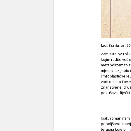
Izd. Scribner, 20
Zamislite ovu slik
kojim radite već 
metabolizam to zn
mjeseca izgubio č
limfoblastične leu
vodi otkako čovje
znanstvene, društ
pokušavali liječi
Ipak, roman nam 
poboljšano znanj
terapija koje bi 