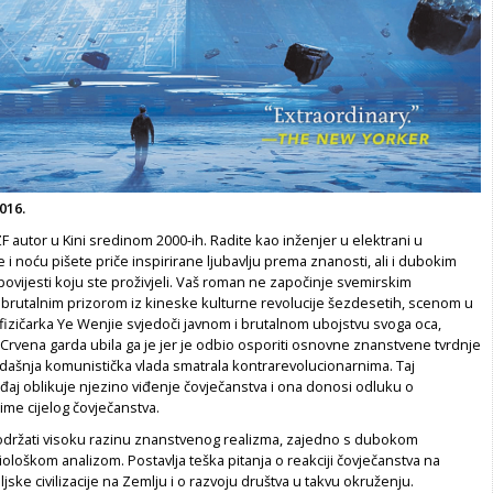
016.
ZF autor u Kini sredinom 2000-ih. Radite kao inženjer u elektrani u
e i noću pišete priče inspirirane ljubavlju prema znanosti, ali i dubokim
povijesti koju ste proživjeli. Vaš roman ne započinje svemirskim
brutalnim prizorom iz kineske kulturne revolucije šezdesetih, scenom u
fizičarka Ye Wenjie svjedoči javnom i brutalnom ubojstvu svoga oca,
 Crvena garda ubila ga je jer je odbio osporiti osnovne znanstvene tvrdnje
 tadašnja komunistička vlada smatrala kontrarevolucionarnima. Taj
đaj oblikuje njezino viđenje čovječanstva i ona donosi odluku o
me cijelog čovječanstva.
držati visoku razinu znanstvenog realizma, zajedno s dubokom
iološkom analizom. Postavlja teška pitanja o reakciji čovječanstva na
jske civilizacije na Zemlju i o razvoju društva u takvu okruženju.