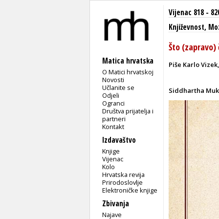
Vijenac 818 - 82
Književnost
,
Mo
Što (zapravo) 
Matica hrvatska
Piše Karlo Vizek
O Matici hrvatskoj
Novosti
Učlanite se
Siddhartha Muk
Odjeli
Ogranci
Društva prijatelja i
partneri
Kontakt
Izdavaštvo
Knjige
Vijenac
Kolo
Hrvatska revija
Prirodoslovlje
Elektroničke knjige
Zbivanja
Najave