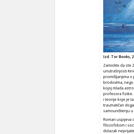
Izd. Tor Books, 2
Zamislite da ste 
unutrašnjosti Kin
promišljanjima o 
brodovima, nego 
kojoj mlada astro
profesora fizike.
i teorije koje je
traumatičan doga
samouništenju u i
Roman uspijeva o
filozofskom i soc
dolazak neprijatel