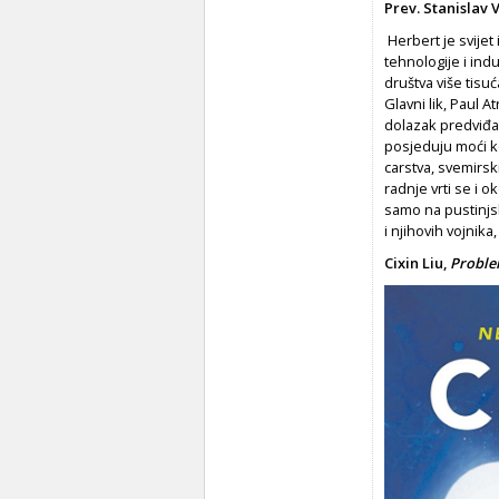
Prev. Stanislav
Herbert je svijet
tehnologije i indu
društva više tisuć
Glavni lik, Paul A
dolazak predviđa 
posjeduju moći ko
carstva, svemirsk
radnje vrti se i 
samo na pustinjs
i njihovih vojnika,
Cixin Liu,
Problem