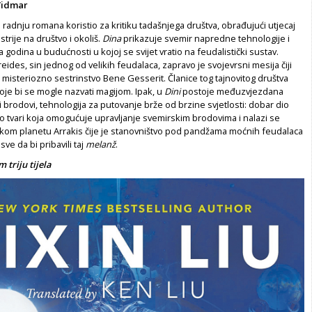
 Vidmar
 i radnju romana koristio za kritiku tadašnjega društva, obrađujući utjecaj
strije na društvo i okoliš.
Dina
prikazuje svemir napredne tehnologije i
a godina u budućnosti u kojoj se svijet vratio na feudalistički sustav.
treides, sin jednog od velikih feudalaca, zapravo je svojevrsni mesija čiji
misteriozno sestrinstvo Bene Gesserit. Članice tog tajnovitog društva
je bi se mogle nazvati magijom. Ipak, u
Dini
postoje međuzvjezdana
i brodovi, tehnologija za putovanje brže od brzine svjetlosti: dobar dio
oko tvari koja omogućuje upravljanje svemirskim brodovima i nalazi se
kom planetu Arrakis čije je stanovništvo pod pandžama moćnih feudalaca
 sve da bi pribavili taj
melanž
.
 triju tijela