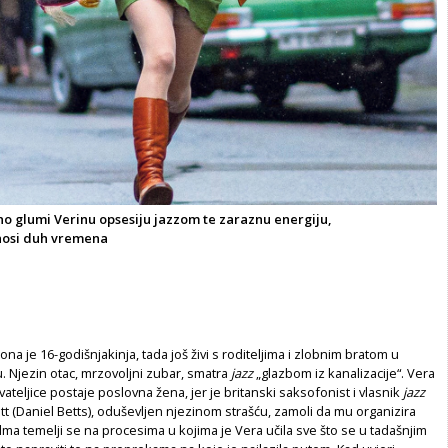
o glumi Verinu opsesiju jazzom te zaraznu energiju,
nosi duh vremena
na je 16-godišnjakinja, tada još živi s roditeljima i zlobnim bratom u
 Njezin otac, mrzovoljni zubar, smatra
jazz
„glazbom iz kanalizacije“. Vera
teljice postaje poslovna žena, jer je britanski saksofonist i vlasnik
jazz
t (Daniel Betts), oduševljen njezinom strašću, zamoli da mu organizira
filma temelji se na procesima u kojima je Vera učila sve što se u tadašnjim