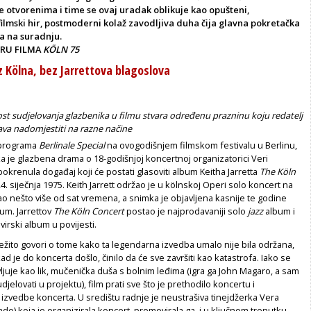
 otvorenima i time se ovaj uradak oblikuje kao opušteni,
filmski hir, postmoderni kolaž zavodljiva duha čija glavna pokretačka
la na suradnju.
ERU FILMA
KÖLN 75
z Kölna, bez Jarrettova blagoslova
t sudjelovanja glazbenika u filmu stvara određenu prazninu koju redatelj
ava nadomjestiti na razne načine
 programa
Berlinale Special
na ovogodišnjem filmskom festivalu u Berlinu,
a je glazbena drama o 18-godišnjoj koncertnoj organizatorici Veri
pokrenula događaj koji će postati glasoviti album Keitha Jarretta
The Köln
24. siječnja 1975. Keith Jarrett održao je u kölnskoj Operi solo koncert na
rajao nešto više od sat vremena, a snimka je objavljena kasnije te godine
um. Jarrettov
The Köln Concert
postao je najprodavaniji solo
jazz
album i
virski album u povijesti.
ežito govori o tome kako ta legendarna izvedba umalo nije bila održana,
kad je do koncerta došlo, činilo da će sve završiti kao katastrofa. Iako se
avljuje kao lik, mučenička duša s bolnim leđima (igra ga John Magaro, a sam
udjelovati u projektu), film prati sve što je prethodilo koncertu i
 izvedbe koncerta. U središtu radnje je neustrašiva tinejdžerka Vera
e) koja je organizirala koncert, promovirala ga, i u ključnom trenutku