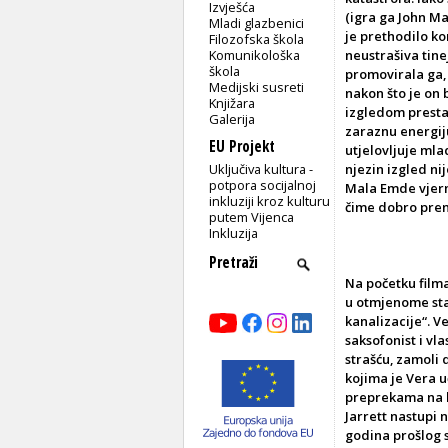
Izvješća
(igra ga John Mag
Mladi glazbenici
je prethodilo ko
Filozofska škola
Komunikološka
neustrašiva tin
škola
promovirala ga, 
Medijski susreti
nakon što je on 
Knjižara
izgledom prestar
Galerija
zaraznu energij
EU Projekt
utjelovljuje ml
Uključiva kultura -
njezin izgled ni
potpora socijalnoj
Mala Emde vjern
inkluziji kroz kulturu
čime dobro pre
putem Vijenca
Inkluzija
Na početku filma
u otmjenome sta
kanalizacije“. V
saksofonist i vl
strašću, zamoli 
kojima je Vera u
preprekama na k
Jarrett nastupi 
godina prošlog s