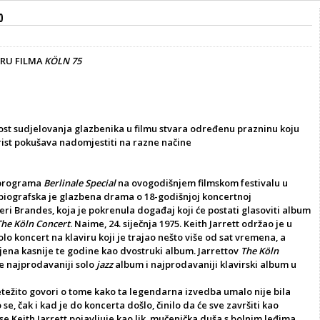
0
ERU FILMA
KÖLN 75
st sudjelovanja glazbenika u filmu stvara određenu prazninu koju
rist pokušava nadomjestiti na razne načine
 programa
Berlinale Special
na ovogodišnjem filmskom festivalu u
biografska je glazbena drama o 18-godišnjoj koncertnoj
eri Brandes, koja je pokrenula događaj koji će postati glasoviti album
The Köln Concert
. Naime, 24. siječnja 1975. Keith Jarrett održao je u
olo koncert na klaviru koji je trajao nešto više od sat vremena, a
jena kasnije te godine kao dvostruki album. Jarrettov
The Köln
e najprodavaniji solo
jazz
album i najprodavaniji klavirski album u
etežito govori o tome kako ta legendarna izvedba umalo nije bila
se, čak i kad je do koncerta došlo, činilo da će sve završiti kao
 se Keith Jarrett pojavljuje kao lik, mučenička duša s bolnim leđima