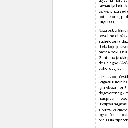
uvjetima mora za 
ravnatelja kölnsk
power
priču seda
poteze prati, pod
Lilly Eissa).
Nažalost, u filmu
posebno obožavate
sudjelovanja glaz
djelu koje je stv
načine pokušava n
Genijalno je ukl
de Cologne
Flie
trake, udaj se!).
Jarrett zbog čest
Stigavši u Köln 
igra Alexander S
dogovorenog klavi
neispravnim pedal
uspijeva nagovori
show-must-go-o
ograničenja – osta
proizašla hipnot