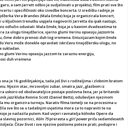
aro, a sam Jarrett odbio je sudjelovati u projektu), film prati sve što
ncertu i specifičnosti oko izvedbe koncerta. U središtu radnje je
ejdžerka Vera Brandes (Mala Emde) koja je organizirala koncert,
i u ključnom trenutku uspjela nagovoriti Jarretta da ipak nastupi,
bio odlučio odustati. Mala Emde, koja je u kasnim dvadesetima te
a za ulogu tinejdžerice, vjerno glumi Verinu opsesiju
jazzom
te
u, čime dobro prenosi duh tog vremena. Entuzijazam kojim Emde
adu Veru može donekle opravdati iskričavu tinejdžersku ulogu, no
je sukladan.
o glumi Verinu opsesiju jazzom te zaraznu energiju,
nosi duh vremena
 ona je 16-godišnjakinja, tada još živi s roditeljima i zlobnim bratom
nu. Njezin otac, mrzovoljni zubar, smatra
jazz
„glazbom iz
era uskoro od obožavateljice postaje poslovna žena, jer je britanski
asnik
jazz
kluba Ronnie Scott (Daniel Betts), oduševljen njezinom
da mu organizira turneju. Narativ filma temelji se na procesima u
čila sve što se u tadašnjim uvjetima mora za to napraviti te na
oje je nailazila putem. Kad uvjeri ravnatelja kölnske Opere da
na slavnoj pozornici,
Köln 75
prerasta u
girl power
priču sedamdesetih
toljeća. Čitav život i sve njezine poslovne poteze prati, podupire i