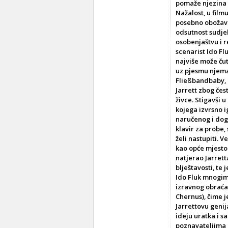
pomaže njezina p
Nažalost, u film
posebno obožavat
odsutnost sudjel
osobenjaštvu i r
scenarist Ido Fl
najviše može čut
uz pjesmu njema
Fließbandbaby, h
Jarrett zbog čes
živce. Stigavši
kojega izvrsno 
naručenog i dog
klavir za probe
želi nastupiti. 
kao opće mjesto
natjerao Jarrett
blještavosti, te
Ido Fluk mnogim
izravnog obraćan
Chernus), čime j
Jarrettovu genij
ideju uratka i s
poznavateljima K