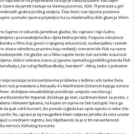
to napraviti te na preprekama na koje je nailazila putem. Kad uvjeri
e Opere da Jarrett nastupi na slavnoj pozornici,
Köln 75
prerasta u
girl
mdesetih godina prošlog stoljeća. Čitav život i sve njezine poslovne
upire i pomaže njezina prijateljica Isa (u mladenačkoj dobi glumi je Shirin
 ne čujemo ni sekundu Jarrettove glazbe, što zapravo i nije čudno,
ljima i poznavateljima lika i djela Keitha Jarretta. Potpuna odsutnost
benika u filmu koji govori o njegovoj virtuoznosti, osobenjaštvu i remek-
orio stvara određenu prazninu koju redatelj i scenarist Ido Fluk na razne
adomjestiti. Od glazbe se u filmu najviše može čuti raznoliki
krautrock
.
opljena i dobro režirana scena uz pjesmu njemačkog političkog benda Floh
ßbandbaby
(„Sei ruhig Fließbandbaby, heiraten!“ – Miruj, bebo s pokretne
ih improvizacija na koncertima ima problema s leđima i vrlo tanke živce.
nakon noći provedene u Renaultu 4 s Manfredom Eicherom kojega izvrsno
cheer, doživljava nesvakidašnje poniženje: umjesto naručenog i
ra Bösendorfer Imperial, dočekuje ga stari, razdrmani klavir za probe, s
ama i klimavim tipkama, na kojem on isprva ne želi nastupiti. Vera ga
ti da ipak održi koncert, što pomalo izgleda kao opće mjesto iz neke
the-
n
priče. No, upravo je taj neugođeni klavir natjerao Jarretta da svira unutar
jući u srednjem registru, bez blještavosti, te je iz tih nesavršenosti
ička mirnoća
Kölnskog koncerta
.