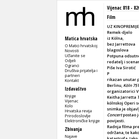
Vijenac 818 - 82
Film
UZ KINOPREMIJ
Remek-djelo
Matica hrvatska
iz Kölna,
bez Jarrettova
O Matici hrvatskoj
blagoslova
Novosti
Učlanite se
Potpuna odsutno
Odjeli
redatelj i scena
Ogranci
Piše Iva Sirotić
Društva prijatelja i
P
partneri
rikazan unutar
Kontakt
Berlinu,
Köln 75
Izdavaštvo
organizatorici V
Knjige
Keitha Jarretta
Vijenac
kölnskoj Operi s
Kolo
snimka je objavl
Hrvatska revija
Concert
postao j
Prirodoslovlje
Elektroničke knjige
povijesti.
Radnja filma pr
Zbivanja
održana, te kako 
Najave
katastrofa. Iako