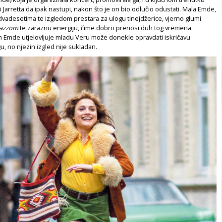
i Jarretta da ipak nastupi, nakon što je on bio odlučio odustati. Mala Emde,
dvadesetima te izgledom prestara za ulogu tinejdžerice, vjerno glumi
jazzom
te zaraznu energiju, čime dobro prenosi duh tog vremena.
m Emde utjelovljuje mladu Veru može donekle opravdati iskričavu
u, no njezin izgled nije sukladan.