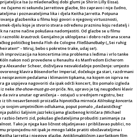
rijateljica Isa (u mladenačkoj dobi glumi je Shirin Lilly Eissa).
u ne čujemo ni sekundu Jarrettove glazbe, što zapravo i nije čudno,
eljima i poznavateljima lika i djela Keitha Jarretta. Potpuna
ovanja glazbenika u filmu koji govori o njegovoj virtuoznosti,
emek-djelu koje je stvorio stvara određenu prazninu koju redatelj i
uk na razne načine pokušava nadomjestiti. Od glazbe se u filmu
i raznoliki
krautrock
. Genijalno je uklopljena i dobro režirana scena
čkog političkog benda Floh de Cologne
Fließbandbaby
(„Sei ruhig
eiraten!“ – Miruj, bebo s pokretne trake, udaj se!).
tih improvizacija na koncertima ima problema s leđima i vrlo tanke
 u Köln nakon noći provedene u Renaultu 4 s Manfredom Eicherom
igra Alexander Scheer, doživljava nesvakidašnje poniženje: umjesto
ovorenog klavira Bösendorfer Imperial, dočekuje ga stari, razdrmani
, s neispravnim pedalama i klimavim tipkama, na kojem on isprva ne
Vera ga uspijeva nagovoriti da ipak održi koncert, što pomalo izgleda
 iz neke
the-show-must-go-on
priče. No, upravo je taj neugođeni klavir
a da svira unutar ograničenja – ostajući u srednjem registru, bez
 je iz tih nesavršenosti proizašla hipnotička mirnoća
Kölnskog koncerta
.
 je svojim umjetničkim odlukama, poput pomalo „dadaističkog“
ja publici šaljivim
jazz
lekcijama glazbenog kritičara (Michael
e razbio četvrti zid, pokušao gledateljima probuditi zanimanje za
alnost. Tako je njega kao ličnost objašnjavao i približavao publici, no
amu pripovjednu nit ipak je mnogo lakše pratiti obožavateljima i
eitha Jarretta i njegove glazbe. Antiklimaktičnim završetkom film