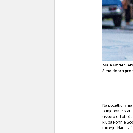
Mala Emde vjern
čime dobro pre
Na početku filma o
otmjenome stanu.
uskoro od obožava
kluba Ronnie Scot
turneju. Narativ 