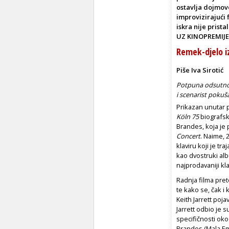
ostavlja dojmove
improvizirajući 
iskra nije prista
UZ KINOPREMIJ
Remek-djelo i
Piše Iva Sirotić
Potpuna odsutnos
i scenarist pokuš
Prikazan unutar
Köln 75
biografsk
Brandes, koja je 
Concert
. Naime, 
klaviru koji je t
kao dvostruki alb
najprodavaniji kla
Radnja filma pret
te kako se, čak i 
Keith Jarrett poj
Jarrett odbio je s
specifičnosti oko
Brandes (Mala Emd