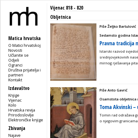
Vijenac 818 - 820
Obljetnica
Piše Željko Bartulović
Sedamsto godina Ista
Matica hrvatska
Pravna tradicija 
O Matici hrvatskoj
Novosti
Istarski razvod svjedoči
Učlanite se
srednjovjekovnih nasel
Odjeli
mirnog rješavanja pita
Ogranci
Društva prijatelja i
partneri
Kontakt
Izdavaštvo
Piše Anto Gavrić
Knjige
Osamstota obljetnica
Vijenac
Kolo
Toma Akvinski – u
Hrvatska revija
Prirodoslovlje
Tomin rad odražava gol
Elektroničke knjige
o njegovim granicama
Zbivanja
Najave