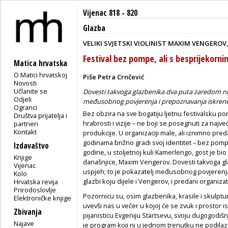
Vijenac 818 - 820
Glazba
VELIKI SVJETSKI VIOLINIST MAXIM VENGEROV, 
Festival bez pompe, ali s besprijekor
Matica hrvatska
O Matici hrvatskoj
Piše Petra Crnčević
Novosti
Učlanite se
Dovesti takvoga glazbenika dva puta zaredom nij
Odjeli
međusobnog povjerenja i prepoznavanja iskrene 
Ogranci
Bez obzira na sve bogatiju ljetnu festivalsku po
Društva prijatelja i
hrabrosti i vizije – ne boji se posegnuti za najve
partneri
Kontakt
produkcije. U organizaciji male, ali iznimno pred
godinama brižno gradi svoj identitet – bez pomp
Izdavaštvo
godine, u stoljetnoj kuli Kamerlengo, gost je bio
Knjige
današnjice, Maxim Vengerov. Dovesti takvoga g
Vijenac
uspjeh; to je pokazatelj međusobnog povjerenj
Kolo
glazbi koju dijele i Vengerov, i predani organiza
Hrvatska revija
Prirodoslovlje
Pozornicu su, osim glazbenika, krasile i skulpt
Elektroničke knjige
uvevši nas u večer u kojoj će se zvuk i prostor i
Zbivanja
pijanisticu Evgeniju Startsevu, svoju dugogodiš
Najave
je program koji ni u jednom trenutku ne podilazi 