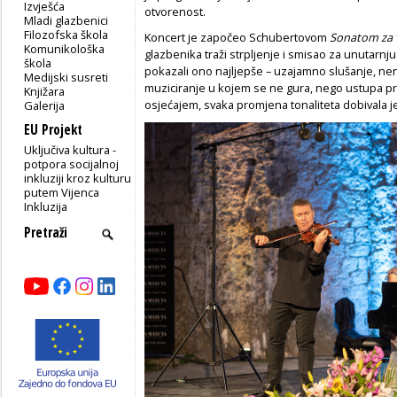
Izvješća
otvorenost.
Mladi glazbenici
Filozofska škola
Koncert je započeo Schubertovom
Sonatom za v
Komunikološka
glazbenika traži strpljenje i smisao za unutarnj
škola
pokazali ono najljepše – uzajamno slušanje, nena
Medijski susreti
muziciranje u kojem se ne gura, nego ustupa pro
Knjižara
osjećajem, svaka promjena tonaliteta dobivala j
Galerija
EU Projekt
Uključiva kultura -
potpora socijalnoj
inkluziji kroz kulturu
putem Vijenca
Inkluzija