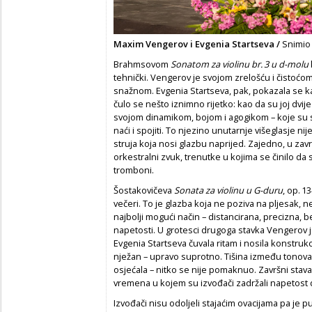
Maxim Vengerov i Evgenia Startseva /
Snimio
Brahmsovom
Sonatom za violinu br.
3 u d-molu
tehnički. Vengerov je svojom zrelošću i čistoćom
snažnom. Evgenia Startseva, pak, pokazala se ka
čulo se nešto iznimno rijetko: kao da su joj dvije
svojom dinamikom, bojom i agogikom – koje su
naći i spojiti. To njezino unutarnje višeglasje ni
struja koja nosi glazbu naprijed. Zajedno, u zav
orkestralni zvuk, trenutke u kojima se činilo da s
tromboni.
Šostakovičeva
Sonata za violinu u G-duru
, op. 1
večeri. To je glazba koja ne poziva na pljesak, 
najbolji mogući način – distancirana, precizna, 
napetosti. U grotesci drugoga stavka Vengerov j
Evgenia Startseva čuvala ritam i nosila konstrukcij
nježan – upravo suprotno. Tišina između tonova po
osjećala – nitko se nije pomaknuo. Završni stav
vremena u kojem su izvođači zadržali napetost 
Izvođači nisu odoljeli stajaćim ovacijama pa je pub