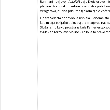
Rahmanjinovljevoj
Vokalizi
i dvije Kreislerove mi
planine i trenutak posebne prisnosti s publikom u
Vengerova, budno prisutna tijekom cijele večeri
Opera Selecta ponovno je uspjela u onome što si 
kao misiju: isključiti buku svijeta i natjerati n
Slušali smo kako prostrana kula Kamerlengo, po
zvuk Vengerovljeve violine – i bilo je to pravo tet