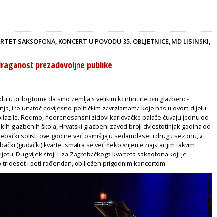
RTET SAKSOFONA, KONCERT U POVODU 35. OBLJETNICE, MD LISINSKI,
draganost prezadovoljne publike
a
idu u prilog tome da smo zemlja s velikim kontinuitetom glazbeno-
nja, i to unatoč povijesno-političkim zavrzlamama koje nas u ovom dijelu
ilazile. Recimo, neorenesansni zidovi karlovačke palače čuvaju jednu od
skih glazbenih škola, Hrvatski glazbeni zavod broji dvjestotinjak godina od
rebački solisti ove godine već osmišljaju sedamdeset i drugu sezonu, a
bački (gudački) kvartet smatra se već neko vrijeme najstarijim takvim
etu. Dug vijek stoji i iza Zagrebačkoga kvarteta saksofona koji je
trideset i peti rođendan, obilježen prigodnim koncertom.