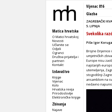
Vijenac 816
Glazba
ZAGREBAČKI KVA
5. LIPNJA
Matica hrvatska
Svekolika raz
O Matici hrvatskoj
Novosti
Piše Igor Korug
Učlanite se
Odjeli
Brojne činjenice 
Ogranci
umjetničkih zbiva
Društva prijatelja i
Europe nisu zaob
partneri
Kontakt
najstarijih europ
utemeljenja, Zag
Izdavaštvo
stogodišnji Zagre
Knjige
ansamblom na svij
Vijenac
nedavno napunio 
Kolo
Hrvatska revija
Prirodoslovlje
Elektroničke knjige
Zbivanja
Najave