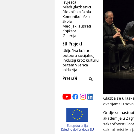
Izvješća
Mladi glazbenici
Filozofska škola
Komunikološka
škola
Medijski susreti
Knjižara
Galerija
EU Projekt
Uključiva kultura -
potpora socijalnoj
inkluziji kroz kulturu
putem Vijenca
Inkluzija
Glazba se u las
ovacijama u povo
Ondje su nastupil
akademije u Zagr
saksofonist Gora
saksofonist Matja