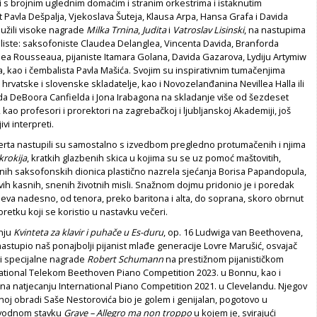
li s brojnim uglednim domaćim i stranim orkestrima i istaknutim
 Pavla Dešpalja, Vjekoslava Šuteja, Klausa Arpa, Hansa Grafa i Davida
služili visoke nagrade
Milka Trnina
,
Judita
i
Vatroslav Lisinski
, na nastupima
oliste: saksofoniste Claudea Delanglea, Vincenta Davida, Branforda
nea Rousseaua, pijaniste Itamara Golana, Davida Gazarova, Lydiju Artymiw
ja, kao i čembalista Pavla Mašića. Svojim su inspirativnim tumačenjima
hrvatske i slovenske skladatelje, kao i Novozelanđanina Nevillea Halla ili
a DeBoora Canfielda i Jona Irabagona na skladanje više od šezdeset
 kao profesori i prorektori na zagrebačkoj i ljubljanskoj Akademiji, još
ivi interpreti.
rta nastupili su samostalno s izvedbom pregledno protumačenih i njima
krokija
, kratkih glazbenih skica u kojima su se uz pomoć maštovitih,
ih saksofonskih dionica plastično nazrela sjećanja Borisa Papandopula,
vih kasnih, snenih životnih misli. Snažnom dojmu pridonio je i poredak
ijeva nadesno, od tenora, preko baritona i alta, do soprana, skoro obrnut
etku koji se koristio u nastavku večeri.
enju
Kvinteta za klavir i puhače u Es-duru
, op. 16 Ludwiga van Beethovena,
nastupio naš ponajbolji pijanist mlađe generacije Lovre Marušić, osvajač
i specijalne nagrade
Robert Schumann
na prestižnom pijanističkom
national Telekom Beethoven Piano Competition 2023. u Bonnu, kao i
na natjecanju International Piano Competition 2021. u Clevelandu. Njegov
oj obradi Saše Nestorovića bio je golem i genijalan, pogotovo u
uvodnom stavku
Grave – Allegro ma non troppo
u kojem je, svirajući