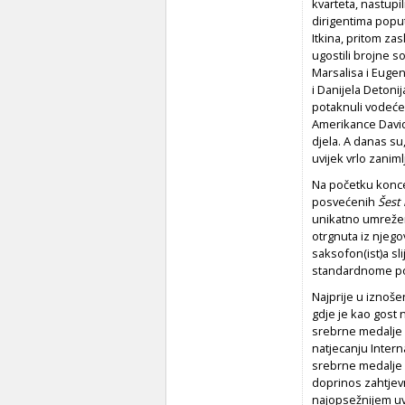
kvarteta, nastupi
dirigentima poput
Itkina, pritom za
ugostili brojne s
Marsalisa i Euge
i Danijela Detoni
potaknuli vodeće 
Amerikance David
djela. A danas su,
uvijek vrlo zanimlj
Na početku konce
posvećenih
Šest 
unikatno umrežen
otrgnuta iz njego
saksofon(ist)a sl
standardnome por
Najprije u iznoš
gdje je kao gost 
srebrne medalje 
natjecanju Inter
srebrne medalje 
doprinos zahtjevn
najopsežnijem 