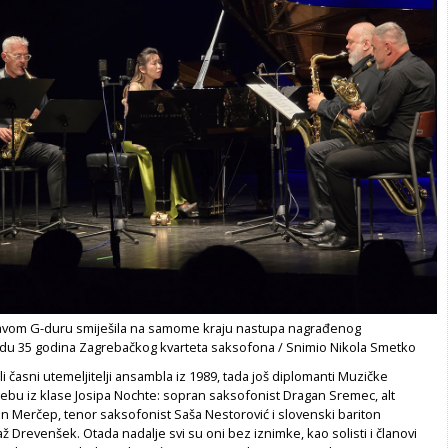
kavom G-duru smiješila na samome kraju nastupa nagrađenog
du 35 godina Zagrebačkog kvarteta saksofona / Snimio Nikola Smetko
i časni utemeljitelji ansambla iz 1989, tada još diplomanti Muzičke
ebu iz klase Josipa Nochte: sopran saksofonist Dragan Sremec, alt
n Merčep, tenor saksofonist Saša Nestorović i slovenski bariton
ž Drevenšek. Otada nadalje svi su oni bez iznimke, kao solisti i članovi