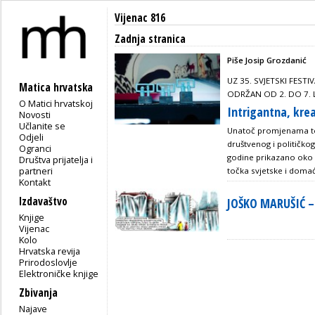
Vijenac 816
Zadnja stranica
Piše Josip Grozdanić
UZ 35. SVJETSKI FEST
Matica hrvatska
ODRŽAN OD 2. DO 7. 
O Matici hrvatskoj
Intrigantna, krea
Novosti
Učlanite se
Unatoč promjenama tema
Odjeli
društvenog i političko
Ogranci
godine prikazano oko 
Društva prijatelja i
partneri
točka svjetske i doma
Kontakt
Izdavaštvo
JOŠKO MARUŠIĆ –
Knjige
Vijenac
Kolo
Hrvatska revija
Prirodoslovlje
Elektroničke knjige
Zbivanja
Najave