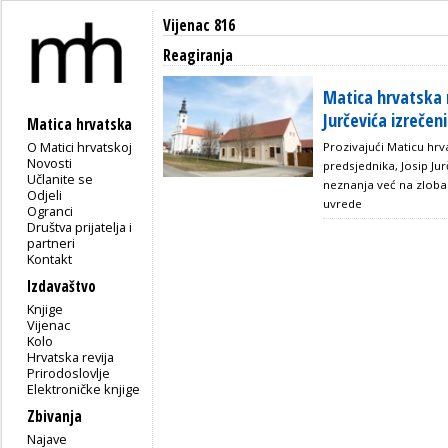
Vijenac 816
Reagiranja
Matica hrvatska r
Jurčevića izrečen
Matica hrvatska
O Matici hrvatskoj
Prozivajući Maticu hrv
Novosti
predsjednika, Josip Ju
Učlanite se
neznanja već na zloba
Odjeli
uvrede
Ogranci
Društva prijatelja i
partneri
Kontakt
Izdavaštvo
Knjige
Vijenac
Kolo
Hrvatska revija
Prirodoslovlje
Elektroničke knjige
Zbivanja
Najave