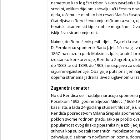
nametnuo kao logičan izbor. Nakon završetka š
sredini, velikim dijelom zahvaljujući i čestim no
djela, u čemu je osobito bio revan Matičin časo
čitateljstva o Rendićevu umjetničkom razvoju, uje
hrvatski akademski kipar dobije mogućnost život
isključivo strani umjetnici.
Naime, do Rendićevih prvih djela, Zagreb kras
D. Fernkorna: spomenik Banu J. Jelačiću na glavn
1867. na ulazu u park Maksimir. Ipak, unatoč b
izostanku konkurencije, Rendić u Zagrebu, u ko
do 1880. te od 1899. do 1903, ne uspijeva za sebe
sigurne egzistencije. Oba ga je puta prisiljen na
objema stranama Jadrana, živeći uglavnom u Trs
Zagonetni donator
No od Rendića se i nadalje naručuju spomenici 
Početkom 1892. godine Stjepan Miletić (1868–1
kazališta, a tada 24-godišnji student filozofije 
Rendića posredstvom Milana Šrepela spomenik 
poklon svome rodnom gradu. Iako je prošlo dva
popularnost ovog ilirskog pjesnika nije izblijed
stihova koji su postali romantični mobilizatori n
zahvaljujući sabranim novčanim prilozima
,
dopre