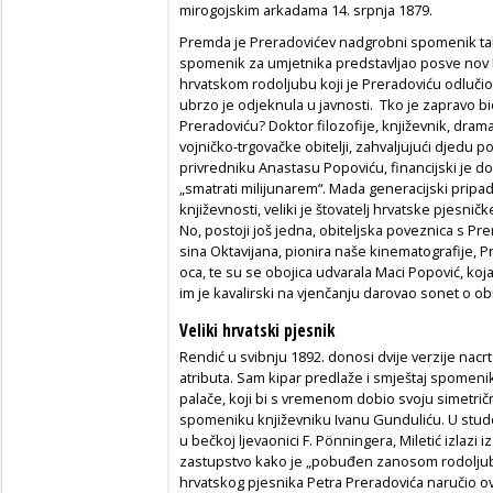
mirogojskim arkadama 14. srpnja 1879.
Premda je Preradovićev nadgrobni spomenik tako
spomenik za umjetnika predstavljao posve nov 
hrvatskom rodoljubu koji je Preradoviću odlučio 
ubrzo je odjeknula u javnosti. Tko je zapravo bi
Preradoviću? Doktor filozofije, književnik, drama
vojničko-trgovačke obitelji, zahvaljujući djedu p
privredniku Anastasu Popoviću, financijski je d
„smatrati milijunarem“. Mada generacijski pripa
književnosti, veliki je štovatelj hrvatske pjesnič
No, postoji još jedna, obiteljska poveznica s 
sina Oktavijana, pionira naše kinematografije, Pr
oca, te su se obojica udvarala Maci Popović, koja
im je kavalirski na vjenčanju darovao sonet o obi
Veliki hrvatski pjesnik
Rendić u svibnju 1892. donosi dvije verzije nacr
atributa. Sam kipar predlaže i smještaj spomen
palače, koji bi s vremenom dobio svoju simetričnu
spomeniku književniku Ivanu Gunduliću. U stu
u bečkoj ljevaonici F. Pönningera, Miletić izlazi
zastupstvo kako je „pobuđen zanosom rodoljub
hrvatskog pjesnika Petra Preradovića naručio o