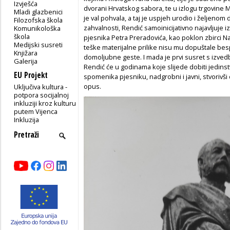
Izvješća
dvorani Hrvatskog sabora, te u izlogu trgovine M. 
Mladi glazbenici
je val pohvala, a taj je uspjeh urodio i željeno
Filozofska škola
zahvalnosti, Rendić samoinicijativno najavljuj
Komunikološka
škola
pjesnika Petra Preradovića, kao poklon zbirci 
Medijski susreti
teške materijalne prilike nisu mu dopuštale besp
Knjižara
domoljubne geste. I mada je prvi susret s izved
Galerija
Rendić će u godinama koje slijede dobiti jedinst
EU Projekt
spomenika pjesniku, nadgrobni i javni, stvorivši 
opus.
Uključiva kultura -
potpora socijalnoj
inkluziji kroz kulturu
putem Vijenca
Inkluzija