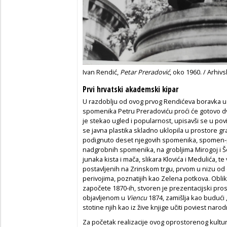
Ivan Rendić,
Petar Preradović
, oko 1960. / Arhiv
Prvi hrvatski akademski kipar
U razdoblju od ovog prvog Rendićeva boravka u
spomenika Petru Preradoviću proći će gotovo 
je stekao ugled i popularnost, upisavši se u povi
se javna plastika skladno uklopila u prostore gr
podignuto deset njegovih spomenika, spomen-plo
nadgrobnih spomenika, na grobljima Mirogoj i Šes
junaka kista i mača, slikara Klovića i Medulića, t
postavljenih na Zrinskom trgu, prvom u nizu o
perivojima, poznatijih kao Zelena potkova. Obli
započete 1870-ih, stvoren je prezentacijski pros
objavljenom u
Viencu
1874, zamišlja kao buduć
stotine njih kao iz žive knjige učiti poviest narod
Za početak realizacije ovog oprostorenog kultu