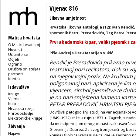
Vijenac 816
Likovna umjetnost
Hrvatska likovna antologija (12): Ivan Rendić,
spomenik Petru Preradoviću, Trg Petra Prer
Matica hrvatska
Prvi akademski kipar, veliki pjesnik i 
O Matici hrvatskoj
Novosti
Piše Andreja Der-Hazarijan Vukić
Učlanite se
Odjeli
Rendić je Preradovića prikazao prv
Ogranci
teatralnoj pozi recitatora, dok su vo
Društva prijatelja i
partneri
na njegov vojni poziv. Na kružnom
Kontakt
poligonalnoj bazi, aplicirana je lir
Izdavaštvo
vijencem, simbol pjesništva te duho
Knjige
je na bazi smještena kamena kartu
Vijenac
Kolo
PETAR PRERADOVIĆ HRVATSKI PJES
Hrvatska revija
Dovršivši petogodišnji studij na venecijanskoj Ac
Prirodoslovlje
(1849–1932) stiže u rujnu 1873. u Zagreb, s nad
Elektroničke knjige
da mu stipendijom omogući nastavak usavršavanj
Zbivanja
Giovannija Duprèa. Za svog tromjesečnog borav
Najave
kojima i filologa Frana Kurelca, čije je sadreno po