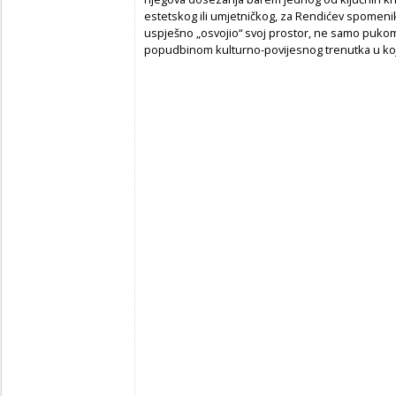
estetskog ili umjetničkog, za Rendićev spomeni
uspješno „osvojio“ svoj prostor, ne samo puko
popudbinom kulturno-povijesnog trenutka u ko