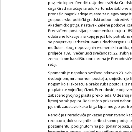
povjerio kiparu Rendiću. Ujedno traži da Grads
čega Grad naručuje izradu kartonske šablone sp
pronašlo najprikladnije mjesto za njegov smješ
gospodarsko-politički gradski odbor, odredivši 
Akademičkog trga, nastavak Zelene potkove, iza
Predviđeno postavljanje spomenika u rujnu 189
odabrane lokacije, na kojoj je još bilo potrebno 
se povjeravaju arhitektu Ivanu Plochbergeru. U 
međutim, zbog nepovoljnih vremenskih prilika,
proljeće 1895. Večer uoči svečanosti, 22. svibnj
zemaljskom kazalištu uprizorena je Preradovi
režiji.
Spomenik je napokon svečano otkriven 23. svib
dvobojnom, mramornom postolju, smješten je li
nogom koja iskoračuje preko ruba postolja, s na
potplatu te vojničkoj čizmi. Preradović je odje
zabačenog vojnog plašta preko leđa. U desnoj ruc
lijevoj svitak papira. Realistično prikazani nab
pjesnik zaustavio kako bi ga kipar mogao portreti
Rendić je Preradovića prikazao prvenstveno kao
recitatora, dok su vojnički atributi samo podsje
postamentu, podignutom na poligonalnoj bazi, ap
lovorovim vijencem, simbol pjesništva te duhovni