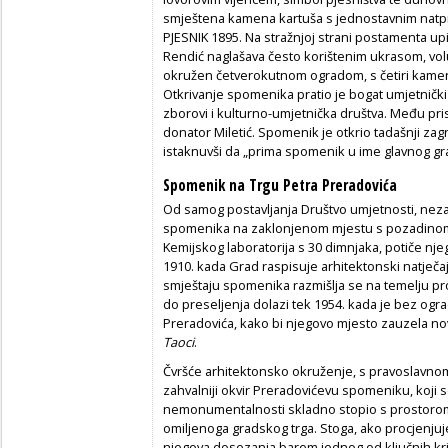
smještena kamena kartuša s jednostavnim na
PJESNIK 1895. Na stražnjoj strani postamenta up
Rendić naglašava često korištenim ukrasom, vo
okružen četverokutnom ogradom, s četiri kame
Otkrivanje spomenika pratio je bogat umjetnički
zborovi i kulturno-umjetnička društva. Među pris
donator Miletić. Spomenik je otkrio tadašnji za
istaknuvši da „prima spomenik u ime glavnog gra
Spomenik na Trgu Petra Preradovića
Od samog postavljanja Društvo umjetnosti, ne
spomenika na zaklonjenom mjestu s pozadinom k
Kemijskog laboratorija s 30 dimnjaka, potiče nje
1910. kada Grad raspisuje arhitektonski natječa
smještaju spomenika razmišlja se na temelju pro
do preseljenja dolazi tek 1954. kada je bez ogr
Preradovića, kako bi njegovo mjesto zauzela no
Taoci
.
Čvršće arhitektonsko okruženje, s pravoslavno
zahvalniji okvir Preradovićevu spomeniku, koji s
nemonumentalnosti skladno stopio s prostorom 
omiljenoga gradskog trga. Stoga, ako procjenj
njegova dosezanja barem jednog od ključnih kri