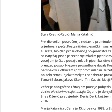
Stela Cvetnić-Radić i Marija Katalinić
Prvi dio večeri posvećen je nedavno preminulom
vrijednosni pečat Kostajničkim pjesničkim susre
susrete, bio član prosudbenog povjerenstva za 
na natječaj, pisao je recenzije mladim pjesnicim
veseljem je čitao poeziju mladih pjesnika, divio
preuzeti posao. Njegova prosudba je davala Ko
perspektivu otkrićem i potporom mladim izuzet
po sebi remek-djela temeljite i nadahnute pros
Tamari Bakran, Jakovu Skoku, Tini Čatlaić, Matij
Večer je obogaćena i čitanjem poezije pobjednice
zbirke
Na starima svijet ostaje.
Ocjenu je donij
Enes Kišević, predsjednik, Denis Derk, književni kr
2016.
Marija Katalinić rođena je 15. prosinca 1988. u S