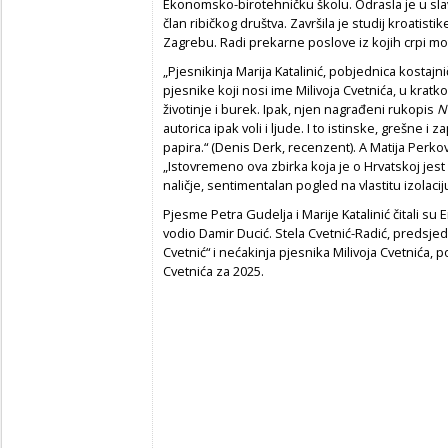
Ekonomsko-birotehničku školu. Odrasla je u slav
član ribičkog društva. Završila je studij kroatisti
Zagrebu. Radi prekarne poslove iz kojih crpi mot
„Pjesnikinja Marija Katalinić, pobjednica kostajn
pjesnike koji nosi ime Milivoja Cvetnića, u kratk
životinje i burek. Ipak, njen nagrađeni rukopis
N
autorica ipak voli i ljude. I to istinske, grešne i 
papira.“ (Denis Derk, recenzent). A Matija Perkovi
„Istovremeno ova zbirka koja je o Hrvatskoj jest 
naličje, sentimentalan pogled na vlastitu izolaciju
Pjesme Petra Gudelja i Marije Katalinić čitali su E
vodio Damir Ducić. Stela Cvetnić-Radić, predsjedni
Cvetnić“ i nećakinja pjesnika Milivoja Cvetnića, po
Cvetnića za 2025.