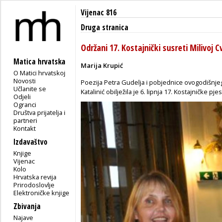
Vijenac 816
Druga stranica
Održani 17. Kostajnički susreti Milivoj C
Matica hrvatska
Marija Krupić
O Matici hrvatskoj
Novosti
Poezija Petra Gudelja i pobjednice ovogodišnjeg
Učlanite se
Katalinić obilježila je 6. lipnja 17. Kostajničke p
Odjeli
Ogranci
Društva prijatelja i
partneri
Kontakt
Izdavaštvo
Knjige
Vijenac
Kolo
Hrvatska revija
Prirodoslovlje
Elektroničke knjige
Zbivanja
Najave