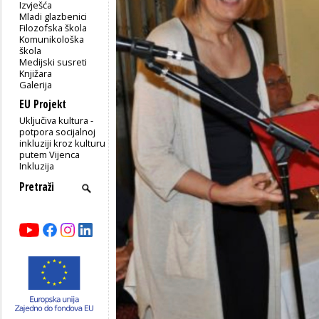
Izvješća
Mladi glazbenici
Filozofska škola
Komunikološka
škola
Medijski susreti
Knjižara
Galerija
EU Projekt
Uključiva kultura -
potpora socijalnoj
inkluziji kroz kulturu
putem Vijenca
Inkluzija