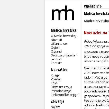
Vijenac 816
Matica hrvatsk
Matica hrvatska
Matica hrvatska
Novi uzlet na 
O Matici hrvatskoj
Novosti
Prilog Vijenca usu
Učlanite se
2021. do lipnja 20
Odjeli
Ogranci
U povodu Glavne 
Društva prijatelja i
birati novo vodst
partneri
izborne skupštin
Kontakt
Nakon izborne sk
Izdavaštvo
2021. novo vods
Knjige
radom. Već u pon
Vijenac
službe Središnjic
Kolo
u sastavu: Miro G
Hrvatska revija
Prirodoslovlje
potpredsjednik, Da
Elektroničke knjige
gospodarski tajnik
Posebno je sveča
Zbivanja
odbora, Nadzorno
Najave