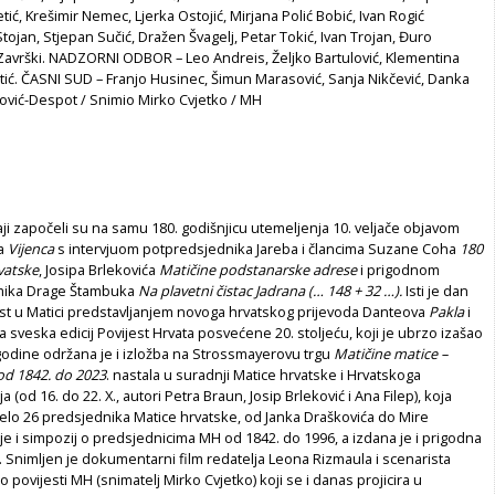
letić, Krešimir Nemec, Ljerka Ostojić, Mirjana Polić Bobić, Ivan Rogić
Stojan, Stjepan Sučić, Dražen Švagelj, Petar Tokić, Ivan Trojan, Đuro
 Završki. NADZORNI ODBOR – Leo Andreis, Željko Bartulović, Klementina
etić. ČASNI SUD – Franjo Husinec, Šimun Marasović, Sanja Nikčević, Danka
gović-Despot / Snimio Mirko Cvjetko / MH
aji započeli su na samu 180. godišnjicu utemeljenja 10. veljače objavom
ja
Vijenca
s intervjuom potpredsjednika Jareba i člancima Suzane Coha
180
vatske
, Josipa Brlekovića
Matičine podstanarske adrese
i prigodnom
ika Drage Štambuka
Na plavetni čistac Jadrana (… 148 + 32 …).
Isti je dan
t u Matici predstavljanjem novoga hrvatskog prijevoda Danteova
Pakla
i
veska edicij Povijest Hrvata posvećene 20. stoljeću, koji je ubrzo izašao
 godine održana je i izložba na Strossmayerovu trgu
Matičine matice –
od 1842. do 2023
. nastala u suradnji Matice hrvatske i Hrvatskoga
(od 16. do 22. X., autori Petra Braun, Josip Brleković i Ana Filep), koja
 djelo 26 predsjednika Matice hrvatske, od Janka Draškovića do Mire
e i simpozij o predsjednicima MH od 1842. do 1996, a izdana je i prigodna
 Snimljen je dokumentarni film redatelja Leona Rizmaula i scenarista
o povijesti MH (snimatelj Mirko Cvjetko) koji se i danas projicira u