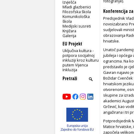
fotografije).
Izvješća
Mladi glazbenici
Konferencija za 
Filozofska škola
Komunikološka
Predsjednik Vlade
škola
novoizabrano Pre
Medijski susreti
sudjelovali minis
Knjižara
obrazovanja Rado
Galerija
hrvatske.
EU Projekt
Unatoč pandemijsk
Uključiva kultura -
potpora socijalnoj
jubileja i općega
inkluziji kroz kulturu
ograncima. Na ko
putem Vijenca
predstavilo je cj
Inkluzija
Gavran najavio je
Božidar Cvenček i
hrvatskom jeziku,
otvorenome, osniv
skupine za izradu
akademici Augusti
Grčević, kao vodi
angažirana i tri p
Potpredsjednik M
Matice hrvatske, 
započela velikom 