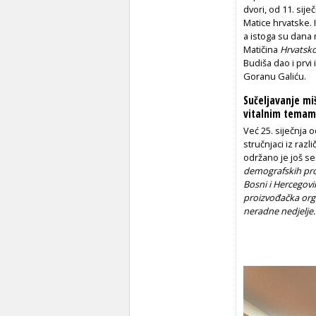
dvori, od 11. sij
Matice hrvatske. 
a istoga su dana 
Matičina
Hrvatsko
Budiša dao i prvi
Goranu Galiću.
Sučeljavanje miš
vitalnim tema
Već 25. siječnja 
stručnjaci iz razl
održano je još s
demografskih prom
Bosni i Hercegovi
proizvođačka org
neradne nedjelje.