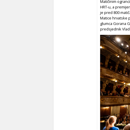
Matičinim ograncim
HRT-u, a premijer
je pred 800 mati
Matice hrvatske 
glumca Gorana Grg
predsjednik Vlad