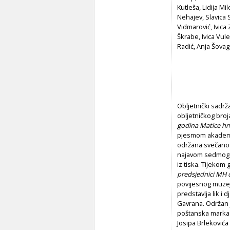
Kutleša, Lidija Mi
Nehajev, Slavica 
Vidmarović, Ivica
Škrabe, Ivica Vul
Radić, Anja Šova
Obljetnički sadrž
obljetničkog bro
godina Matice hr
pjesmom akadem
održana svečanos
najavom sedmoga s
iz tiska. Tijekom
predsjednici MH 
povijesnog muzeja 
predstavlja lik i
Gavrana. Održan j
poštanska marka.
Josipa Brlekovića 