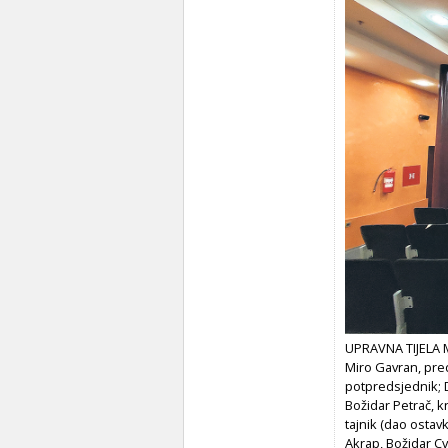
UPRAVNA TIJELA M
Miro Gavran, pred
potpredsjednik; 
Božidar Petrač, kn
tajnik (dao ostav
Akrap, Božidar C