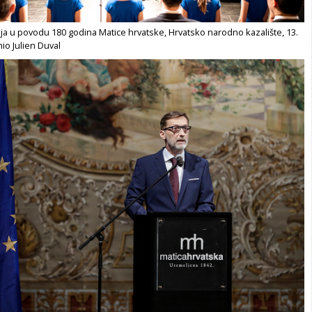
a u povodu 180 godina Matice hrvatske, Hrvatsko narodno kazalište, 13.
mio Julien Duval