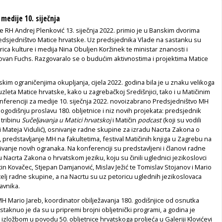
medije 10. siječnja
 RH Andrej Plenković 13. siječnja 2022. primio je u Banskim dvorima
dsjedništvo Matice hrvatske. Uz predsjednika Vlade na sastanku su
trica kulture i medija Nina Obuljen Koržinek te ministar znanosti i
van Fuchs. Razgovaralo se o budućim aktivnostima i projektima Matice
im ograničenjima okupljanja, cijela 2022. godina bila je u znaku velikoga
 uzleta Matice hrvatske, kako u zagrebačkoj Središnjici, tako i u Matičinim
nferenciji za medije 10. siječnja 2022. novoizabrano Predsjedništvo MH
elogodišnju proslavu 180. obljetnice i niz novih projekata: predsjednik
 tribinu
Sučeljavanja u Matici hrvatskoj
i Matičin
podcast
(koji su vodili
 Mateja Vidulić), osnivanje radne skupine za izradu Nacrta Zakona o
 predstavljanje MH na fakultetima, festival Matičinih knjiga u Zagrebu na
anje novih ogranaka. Na konferenciji su predstavljeni i članovi radne
 Nacrta Zakona o hrvatskom jeziku, koju su činili uglednici jezikoslovci
n Kovačec, Stjepan Damjanović, Mislav Ježić te Tomislav Stojanov i Mario
telj radne skupine, a na Nacrtu su uz petoricu uglednih jezikoslovaca
ravnika.
H Mario Jareb, koordinator obilježavanja 180. godišnjice od osnutka
istaknuo je da su u pripremi brojni obljetnički programi, a godina je
izložbom u povodu 50. obljetnice hrvatskoga proljeća u Galeriji Klovićevi