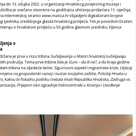
ečnja do 13. ožujka 2022. u organizaciji Hrvatskog povijesnog muzeja i
Izložba je svečano otvorena na godišnjicu uhićenja proljećara 11. siječnja,
na internetskoj stranici
www.matica.hr
objavljeni digitalizirani brojevi
g tjednika
, središnjega glasila hrvatskog proljeća. Tim je povodom Dražen
 intervju o hrvatskom proljeću u 50 godina glavnom uredniku
Vijenca
ljenja o
ma
održana je prva u nizu tribina
Sučeljavanja u Matici hrvatskoj
sučeljavaju
ičitih područja. Tema prve tribine bila je
Euro – da ili ne?
, a do kraja godine
edam tribina na sljedeće teme:
Sigurnosni aspekti migrantske krize
,
Utjecaj
jena na gospodarski razvoj i sustav socijalne zaštite
,
Položaj Hrvata u
ni
,
Kakvu bi fiskalnu politiku trebala imati Republika Hrvatska
,
Zadruga vs.
anizacija
,
Prijepori oko izgradnje hidrocentrale u Kosinju
i
Uvođenje