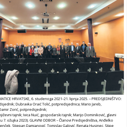
ATICE HRVATSKE, 6. studenoga 2021–21. lipnja 2025. – PREDSJEDNIŠTVO:
sjednik; Dubravka Oraić Tolić, potpredsjednica; Mario Jareb,
Damir Zorić, potpredsjednik;
jiževni tajnik; Ivica Nuić, gospodarski tajnik; Marijo Dominiković, glavni
ku 7. ožujka 2023). GLAVNI ODBOR – Članovi Predsjedništva, Anđelko
venček, Stjepan Damjanović, Tomislav Galović, Renata Husinec, Stipe