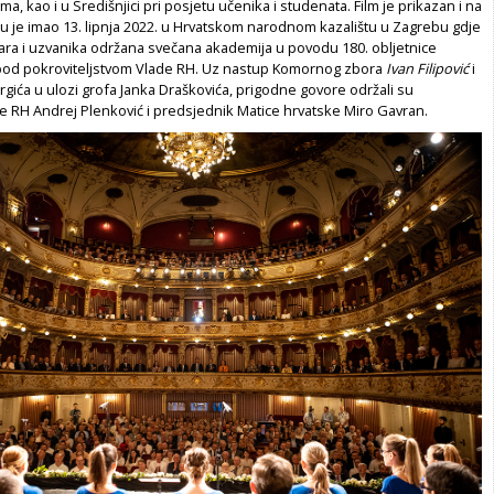
a, kao i u Središnjici pri posjetu učenika i studenata. Film je prikazan i na
u je imao 13. lipnja 2022. u Hrvatskom narodnom kazalištu u Zagrebu gdje
čara i uzvanika održana svečana akademija u povodu 180. obljetnice
pod pokroviteljstvom Vlade RH. Uz nastup Komornog zbora
Ivan Filipović
i
ića u ulozi grofa Janka Draškovića, prigodne govore održali su
e RH Andrej Plenković i predsjednik Matice hrvatske Miro Gavran.