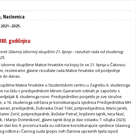
a
,
Naslovnica
 2021–2025.
180. godišnjicu
sret Glavnoj izbornoj skupštini 21. lipnja – rezultati rada od studenog
25.
izborne skupštine Matice hrvatske na kojoj će se 21. lipnja u Čakovcu
vo, rezimiramo glavne rezultate rada Matice hrvatske od posljednje
e do danas.
upštine Matice hrvatske u Studentskom centru u Zagrebu 6. studenoga
tvo na čelu s predsjednikom Mirom Gavranom odmah je započelo s
edjeljak 8. studenoga novo Predsjedništvo posjetilo je sve stručne
e, a 16. studenoga održana je konstituirajuća sjednica Predsjedništva MH
avran, predsjednik, Dubravka Oraić Tolić, potpredsjednica, Mario Jareb,
mir Zorić, potpredsjednik, Božidar Petrač, književni tajnik, Ivica Nuić,
, i Marijo Dominiković, glavni tajnik (koji je dao ostavku 7. ožujka 2023).
n dan bio 9. prosinca kada su održane konstituirajuće sjednice Glavnog
g odbora i Časnog suda (popis svih članova upravnih tijela ispod